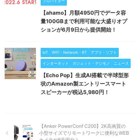
プロバイダー
【ahamo】月額4950円でデータ容
量100GBまで利用可能な大盛りオプ
ションが6月9日から提供開始！
IoT
WiFi・Network・BT
アプリ・ソフト
インターネット
ガジェット・デジモノ
ニュース
【Echo Pop】生成AI搭載で半球型形
状のAmazon製エントリースマート
スピーカーが税込5,980円！
【Anker PowerConf C200】2K高画質の
小型サイズでリモートワークに便利なWEB
カメラが6千円台！