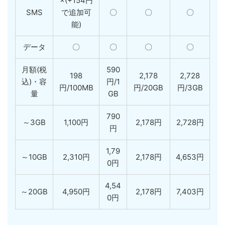
×(+154円
SMS
で追加可
〇
〇
〇
能)
データ
〇
〇
〇
〇
月額(税
590
198
2,178
2,728
込)・容
円/1
円/100MB
円/20GB
円/3GB
量
GB
790
～3GB
1,100円
2,178円
2,728円
円
1,79
～10GB
2,310円
2,178円
4,653円
0円
4,54
～20GB
4,950円
2,178円
7,403円
0円