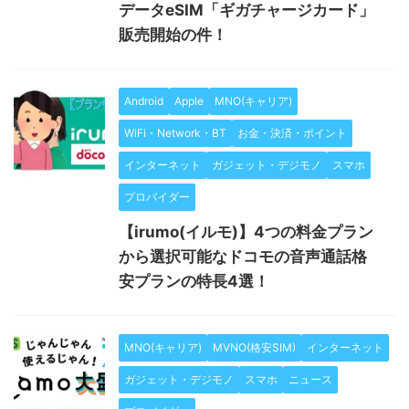
データeSIM「ギガチャージカード」
販売開始の件！
Android
Apple
MNO(キャリア)
WiFi・Network・BT
お金・決済・ポイント
インターネット
ガジェット・デジモノ
スマホ
プロバイダー
【irumo(イルモ)】4つの料金プラン
から選択可能なドコモの音声通話格
安プランの特長4選！
MNO(キャリア)
MVNO(格安SIM)
インターネット
ガジェット・デジモノ
スマホ
ニュース