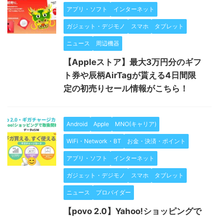
アプリ・ソフト
インターネット
ガジェット・デジモノ
スマホ
タブレット
ニュース
周辺機器
【Appleストア】最大3万円分のギフ
ト券や辰柄AirTagが貰える4日間限
定の初売りセール情報がこちら！
Android
Apple
MNO(キャリア)
WiFi・Network・BT
お金・決済・ポイント
アプリ・ソフト
インターネット
ガジェット・デジモノ
スマホ
タブレット
ニュース
プロバイダー
【povo 2.0】Yahoo!ショッピングで