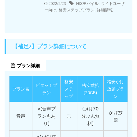
HISモバイル
,
ライトユーザ
2022/2/23
ー向け
,
格安ステッププラン
,
詳細情報
【補足2】プラン詳細について
プラン詳細
格安
格安かけ
ピタッ！プ
格安弐拾
プラン名
ステ
放題プラ
ラン
(20GB)
ップ
ン
×(音声プ
〇(月70
かけ放
音声
ランもあ
〇
分ぶん無
題
り)
料)