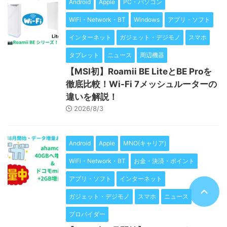
Android
Apple
PC・パソコン
WiFi・Network・BT
Windows
アプリ・ソフト
インターネット
ガジェット・デジモノ
スマホ
タブレット
ニュース
周辺機器
【MSI初】Roamii BE LiteとBE Proを
徹底比較！Wi-Fi 7メッシュルーターの
違いを解説！
2026/8/3
Android
Apple
MNO(キャリア)
WiFi・Network・BT
お金・決済・ポイント
アプリ・ソフト
インターネット
ガジェット・デジモノ
スマホ
ニュース
プロバイダー