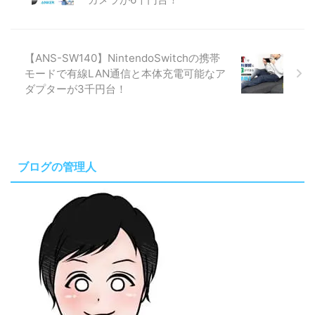
【ANS-SW140】NintendoSwitchの携帯
モードで有線LAN通信と本体充電可能なア
ダプターが3千円台！
ブログの管理人