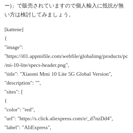
ー)」で販売されていますので個人輸入に抵抗が無
い方は検討してみましょう。
[kattene]
{
"image":
"https://i01.appmifile.com/webfile/globalimg/products/pc
/mi-10-lite/specs-header.png",
"title": "Xiaomi Mmi 10 Lite 5G Global Version",
"description": "",
"sites": [
{
"color": "red",
"url": "https://s.click.aliexpress.com/e/_d7nzDd4",
"label": "AliExpress",