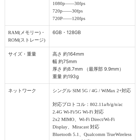
1080p——30fps
720p——30fps
720P——120fps
6GB・128GB
RAM(メモリー)・
ROM(ストレージ)
サイズ・重量
高さ
約164mm
幅
約75mm
厚さ
約8.7mm （最厚部 9.9mm）
重量
約193g
ネットワーク
シングル SIM 5G / 4G / WiMax 2+対応
対応プロトコル：802.11a/b/g/n/ac
2.4G Wi-Fi/5G Wi-Fi 対応
2x2 MIMO、Wi-Fi Direct/Wi-Fi
Display、Miracast 対応
Bluetooth 5.1、Qualcomm TrueWireless