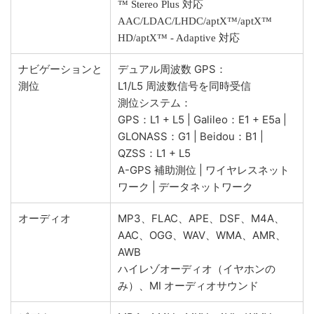
™ Stereo Plus 対応
AAC/LDAC/LHDC/aptX™/aptX™
HD/aptX™ - Adaptive 対応
ナビゲーションと
デュアル周波数 GPS：
測位
L1/L5 周波数信号を同時受信
測位システム：
GPS：L1 + L5 | Galileo：E1 + E5a |
GLONASS：G1 | Beidou：B1 |
QZSS：L1 + L5
A-GPS 補助測位 | ワイヤレスネット
ワーク | データネットワーク
オーディオ
MP3、FLAC、APE、DSF、M4A、
AAC、OGG、WAV、WMA、AMR、
AWB
ハイレゾオーディオ（イヤホンの
み）、MI オーディオサウンド