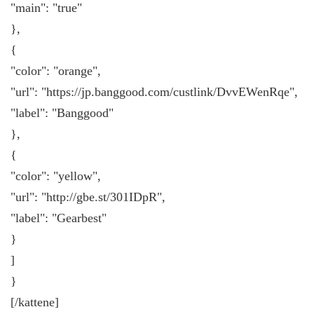
"main": "true"
},
{
"color": "orange",
"url": "https://jp.banggood.com/custlink/DvvEWenRqe",
"label": "Banggood"
},
{
"color": "yellow",
"url": "http://gbe.st/301IDpR",
"label": "Gearbest"
}
]
}
[/kattene]