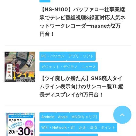
【NS-N100】バッファロー社事業継
承でテレビ番組視聴&録画対応人気ネ
ットワークレコーダーnasneが2万
円台！
PC・パソコン
アプリ・ソフト
ガジェット・デジモノ
ニュース
【ツイ廃しか勝たん】SNS廃人タイ
ムライン表示向けのサンコー製TL縦
長ディスプレイが1万円台！
Android
Apple
MNO(キャリア)
WiFi・Network・BT
お金・決済・ポイント