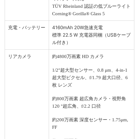
TÜV Rheinland 認証の低ブルーライト
Corning® Gorilla® Glass 5
充電・バッテリー
4160mAh 20W急速充電
標準 22.5 W 充電器同梱（USBケーブ
ル付き）
リアカメラ
約4800万画素 HD カメラ
1/2″超大型センサー、0.8 μm、4-in-1
超大型ピクセル、f/1.79 超大口径、6
枚 レンズ
約800万画素 超広角カメラ・視野角
120 °超広角、f/2.2 口径
約200万画素 深度センサー・1.75μm,
FF