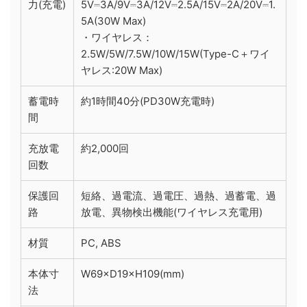
力(充電)
5V⎓3A/9V⎓3A/12V⎓2.5A/15V⎓2A/20V⎓1.
5A(30W Max)
・ワイヤレス：
2.5W/5W/7.5W/10W/15W(Type-C＋ワイ
ヤレス:20W Max)
蓄電時
約1時間40分(PD30W充電時)
間
充放電
約2,000回
回数
保護回
短絡、過電流、過電圧、過熱、過蓄電、過
路
放電、異物検出機能(ワイヤレス充電用)
材質
PC, ABS
本体寸
W69×D19×H109(mm)
法