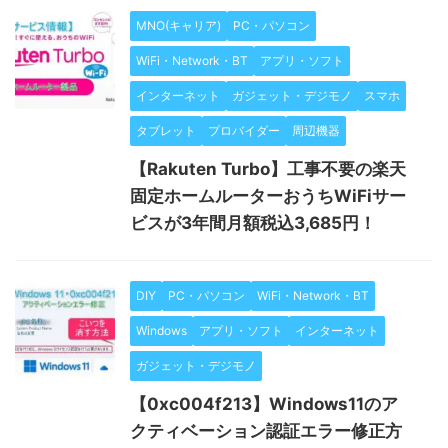
MNO(キャリア)
PC・パソコン
WiFi・Network・BT
アプリ・ソフト
インターネット
ガジェット・デジモノ
スマホ
タブレット
プロバイダー
周辺機器
【Rakuten Turbo】工事不要の楽天
固定ホームルーターおうちWiFiサー
ビスが3年間月額税込3,685円！
DIY
PC・パソコン
WiFi・Network・BT
Windows
アプリ・ソフト
インターネット
ガジェット・デジモノ
【0xc004f213】Windows11のア
クティベーション認証エラー修正方