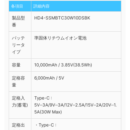
各項目
詳細内容
製品型
HD4-SSMBTC30W10DSBK
番
バッテ
準固体リチウムイオン電池
リータ
イプ
容量
10,000mAh / 3.85V(38.5Wh)
定格容
6,000mAh / 5V
量
定格入
Type-C :
力(蓄電)
5V⎓3A/9V⎓3A/12V⎓2.5A/15V⎓2A/20V⎓1.
5A(30W Max)
定格出
・Type-C :