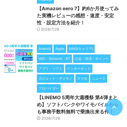
【Amazon eero 7】約6か月使ってみ
た実機レビューの感想・速度・安定
性・設定方法を紹介！
2026/7/28
Android
Apple
MNO(キャリア)
WiFi・Network・BT
お金・決済・ポイント
アプリ・ソフト
インターネット
ガジェット・デジモノ
スマホ
ニュース
プロバイダー
【LINEMO 5周年大週穫祭 第4弾まと
め】ソフトバンクやワイモバイルから
も事務手数料無料で乗換出来る件！
2026/7/28