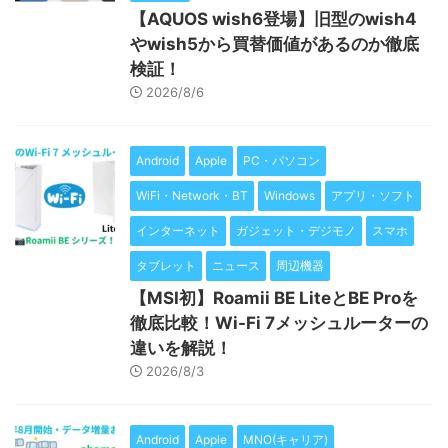
【AQUOS wish6登場】旧型のwish4
やwish5から買替価値があるのか徹底
検証！
2026/8/6
Android
Apple
PC・パソコン
WiFi・Network・BT
Windows
アプリ・ソフト
インターネット
ガジェット・デジモノ
スマホ
タブレット
ニュース
周辺機器
【MSI初】Roamii BE LiteとBE Proを
徹底比較！Wi-Fi 7メッシュルーターの
違いを解説！
2026/8/3
Android
Apple
MNO(キャリア)