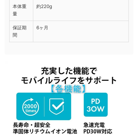
本体重
約220g
量
保証期
6ヶ月
間