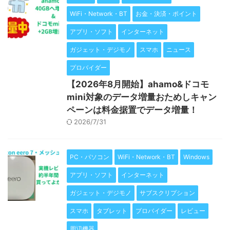
WiFi・Network・BT
お金・決済・ポイント
アプリ・ソフト
インターネット
ガジェット・デジモノ
スマホ
ニュース
プロバイダー
【2026年8月開始】ahamo&ドコモ
mini対象のデータ増量おためしキャン
ペーンは料金据置でデータ増量！
2026/7/31
PC・パソコン
WiFi・Network・BT
Windows
アプリ・ソフト
インターネット
ガジェット・デジモノ
サブスクリプション
スマホ
タブレット
プロバイダー
レビュー
周辺機器