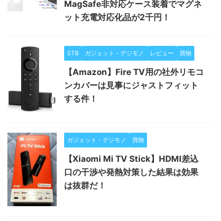
MagSafe非対応ケース装着でマグネ
ット充電対応化品が2千円！
STB
ガジェット・デジモノ
レビュー
買物
【Amazon】Fire TV用の社外リモコ
ンカバーは見事にジャストフィット
する件！
ガジェット・デジモノ
買物
【Xiaomi Mi TV Stick】HDMI差込
口の干渉や発熱対策した結果は効果
は抜群だ！