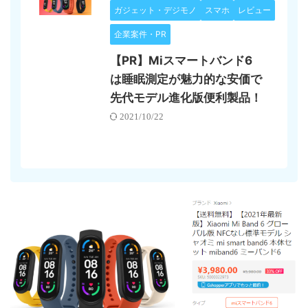
ガジェット・デジモノ
スマホ
レビュー
企業案件・PR
【PR】Miスマートバンド6
は睡眠測定が魅力的な安価で
先代モデル進化版便利製品！
2021/10/22