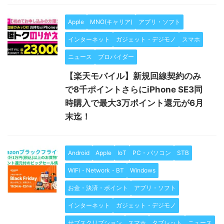
Apple
MNO(キャリア)
アプリ・ソフト
インターネット
ガジェット・デジモノ
スマホ
ニュース
プロバイダー
【楽天モバイル】新規回線契約のみ
で8千ポイントさらにiPhone SE3同
時購入で最大3万ポイント還元が6月
末迄！
Android
Apple
IoT
PC・パソコン
STB
WiFi・Network・BT
Windows
お金・決済・ポイント
アプリ・ソフト
インターネット
ガジェット・デジモノ
サブスクリプション
スマホ
タブレット
ニュース