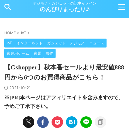
デジモノ・ガジェットの記事がメイン
のんびりまったり♪
HOME
>
IoT
>
IoT
インターネット
ガジェット・デジモノ
ニュース
家庭用ゲーム
家電
買物
【Gshopper】秋本番セールより最安値888
円から6つのお買得商品がこちら！
2021-10-21
※[PR]本ページはアフィリエイトを含みますので、
予めご了承下さい。