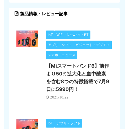
製品情報・レビュー記事
IoT
WiFi・Network・BT
アプリ・ソフト
ガジェット・デジモノ
スマホ
ニュース
【Miスマートバンド6】前作
より50%拡大化と血中酸素
を含む8つの特徴搭載で7月9
日に5990円！
2021/10/22
IoT
アプリ・ソフト