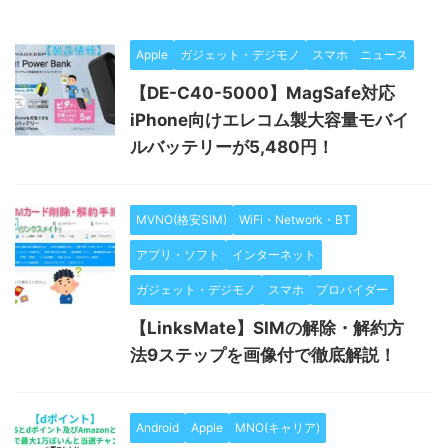
Apple
ガジェット・デジモノ
スマホ
ニュース
【DE-C40-5000】MagSafe対応
iPhone向けエレコム製大容量モバイ
ルバッテリーが5,480円！
MVNO(格安SIM)
WiFi・Network・BT
アプリ・ソフト
インターネット
ガジェット・デジモノ
スマホ
プロバイダー
【LinksMate】SIMの解除・解約方
法9ステップを画像付で徹底解説！
Android
Apple
MNO(キャリア)