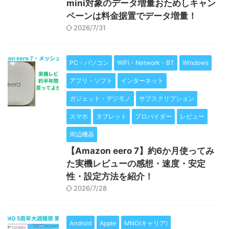
mini対象のデータ増量おためしキャン
ペーンは料金据置でデータ増量！
2026/7/31
PC・パソコン
WiFi・Network・BT
Windows
アプリ・ソフト
インターネット
ガジェット・デジモノ
サブスクリプション
スマホ
タブレット
プロバイダー
レビュー
周辺機器
【Amazon eero 7】約6か月使ってみ
た実機レビューの感想・速度・安定
性・設定方法を紹介！
2026/7/28
Android
Apple
MNO(キャリア)