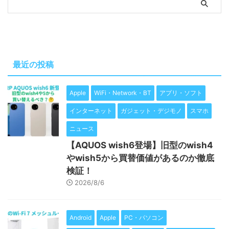
最近の投稿
Apple
WiFi・Network・BT
アプリ・ソフト
インターネット
ガジェット・デジモノ
スマホ
ニュース
【AQUOS wish6登場】旧型のwish4
やwish5から買替価値があるのか徹底
検証！
2026/8/6
Android
Apple
PC・パソコン