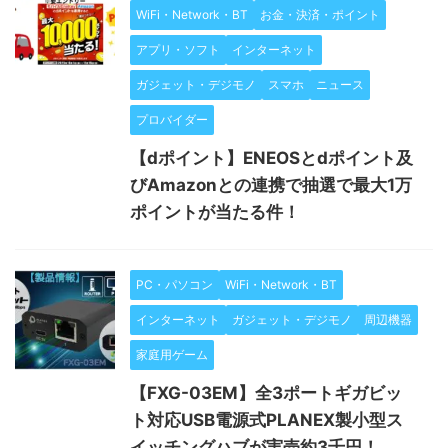
WiFi・Network・BT
お金・決済・ポイント
アプリ・ソフト
インターネット
ガジェット・デジモノ
スマホ
ニュース
プロバイダー
【dポイント】ENEOSとdポイント及
びAmazonとの連携で抽選で最大1万
ポイントが当たる件！
PC・パソコン
WiFi・Network・BT
インターネット
ガジェット・デジモノ
周辺機器
家庭用ゲーム
【FXG-03EM】全3ポートギガビッ
ト対応USB電源式PLANEX製小型ス
イッチングハブが実売約3千円！