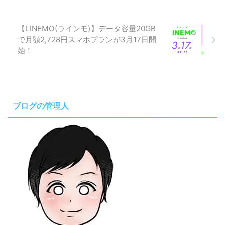
【LINEMO(ラインモ)】データ容量20GB
で月額2,728円スマホプランが3月17日開
始！
ブログの管理人