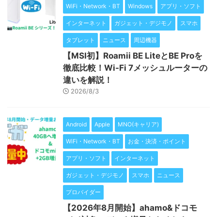
WiFi・Network・BT
Windows
アプリ・ソフト
インターネット
ガジェット・デジモノ
スマホ
タブレット
ニュース
周辺機器
【MSI初】Roamii BE LiteとBE Proを
徹底比較！Wi-Fi 7メッシュルーターの
違いを解説！
2026/8/3
Android
Apple
MNO(キャリア)
WiFi・Network・BT
お金・決済・ポイント
アプリ・ソフト
インターネット
ガジェット・デジモノ
スマホ
ニュース
プロバイダー
【2026年8月開始】ahamo&ドコモ