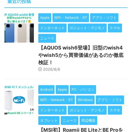
最近の投稿
Apple
WiFi・Network・BT
アプリ・ソフト
インターネット
ガジェット・デジモノ
スマホ
ニュース
【AQUOS wish6登場】旧型のwish4
やwish5から買替価値があるのか徹底
検証！
2026/8/6
Android
Apple
PC・パソコン
WiFi・Network・BT
Windows
アプリ・ソフト
インターネット
ガジェット・デジモノ
スマホ
タブレット
ニュース
周辺機器
【MSI初】Roamii BE LiteとBE Proを