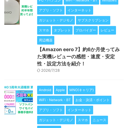
PC・パソコン
WiFi・Network・BT
Windows
アプリ・ソフト
インターネット
ガジェット・デジモノ
サブスクリプション
スマホ
タブレット
プロバイダー
レビュー
周辺機器
【Amazon eero 7】約6か月使ってみ
た実機レビューの感想・速度・安定
性・設定方法を紹介！
2026/7/28
Android
Apple
MNO(キャリア)
WiFi・Network・BT
お金・決済・ポイント
アプリ・ソフト
インターネット
ガジェット・デジモノ
スマホ
ニュース