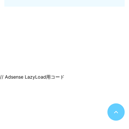
サイトマップ
デジモノ・ガジェットの記事がメイン
のんびりまったり♪
© 2026 のんびりまったり♪
// Adsense LazyLoad用コード