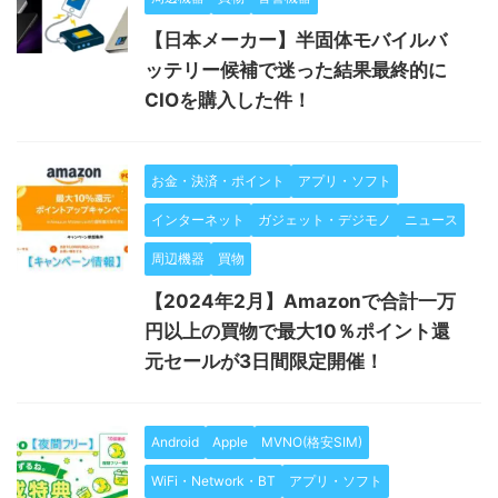
【日本メーカー】半固体モバイルバ
ッテリー候補で迷った結果最終的に
CIOを購入した件！
お金・決済・ポイント
アプリ・ソフト
インターネット
ガジェット・デジモノ
ニュース
周辺機器
買物
【2024年2月】Amazonで合計一万
円以上の買物で最大10％ポイント還
元セールが3日間限定開催！
Android
Apple
MVNO(格安SIM)
WiFi・Network・BT
アプリ・ソフト