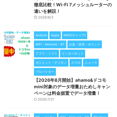
徹底比較！Wi-Fi 7メッシュルーターの
違いを解説！
2026/8/3
Android
Apple
MNO(キャリア)
WiFi・Network・BT
お金・決済・ポイント
アプリ・ソフト
インターネット
ガジェット・デジモノ
スマホ
ニュース
プロバイダー
【2026年8月開始】ahamo&ドコモ
mini対象のデータ増量おためしキャン
ペーンは料金据置でデータ増量！
2026/7/31