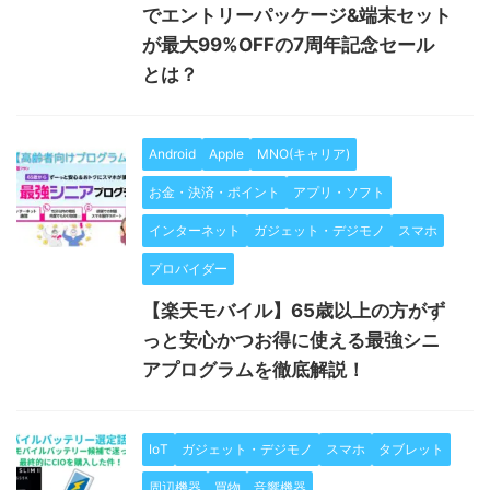
でエントリーパッケージ&端末セット
が最大99%OFFの7周年記念セール
とは？
Android
Apple
MNO(キャリア)
お金・決済・ポイント
アプリ・ソフト
インターネット
ガジェット・デジモノ
スマホ
プロバイダー
【楽天モバイル】65歳以上の方がず
っと安心かつお得に使える最強シニ
アプログラムを徹底解説！
IoT
ガジェット・デジモノ
スマホ
タブレット
周辺機器
買物
音響機器