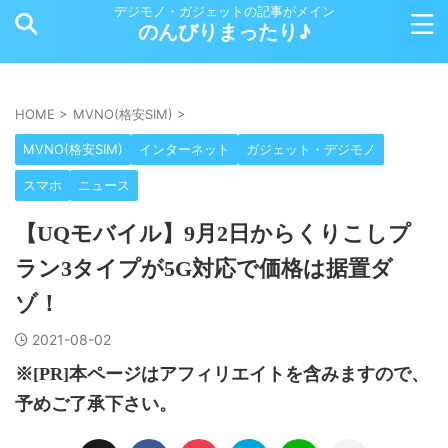
デジモノ・ガジェットの記事がメイン
のんびりまったり♪
HOME
>
MVNO(格安SIM)
>
MVNO(格安SIM)
インターネット
ガジェット・デジモノ
スマホ
ニュース
【UQモバイル】9月2日からくりこしプ
ラン3タイプが5G対応で価格は据置ダ
ゾ！
2021-08-02
※[PR]本ページはアフィリエイトを含みますので、
予めご了承下さい。