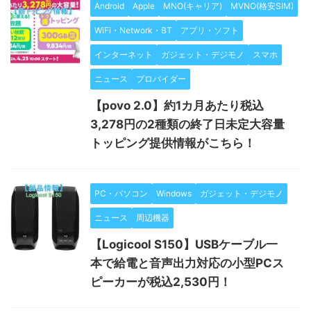
Android
Apple
MNO(キャリア)
MVNO(格安SIM)
WiFi・Network・BT
アプリ・ソフト
インターネット
ガジェット・デジモノ
スマホ
ニュース
プロバイダー
【povo 2.0】約1カ月あたり税込
3,278円の2種類の終了日未定大容量
トッピング提供情報がこちら！
PC・パソコン
Windows
ガジェット・デジモノ
ニュース
周辺機器
【Logicool S150】USBケーブル一
本で給電と音声出力対応の小型PCス
ピーカーが税込2,530円！