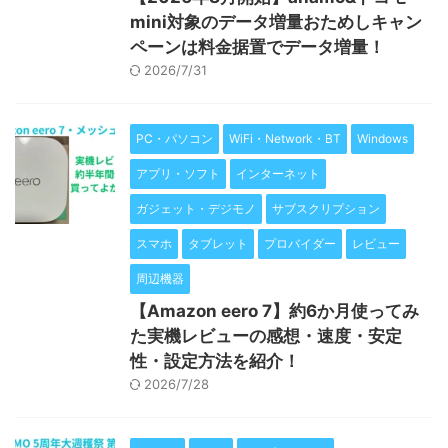
mini対象のデータ増量おためしキャン
ペーンは料金据置でデータ増量！
2026/7/31
PC・パソコン
WiFi・Network・BT
Windows
アプリ・ソフト
インターネット
ガジェット・デジモノ
サブスクリプション
スマホ
タブレット
プロバイダー
レビュー
周辺機器
【Amazon eero 7】約6か月使ってみ
た実機レビューの感想・速度・安定
性・設定方法を紹介！
2026/7/28