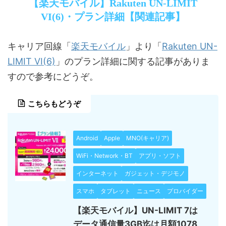
【楽天モバイル】Rakuten UN-LIMIT
VI(6)・プラン詳細【関連記事】
楽天モバイル
Rakuten UN-
キャリア回線「
」より「
LIMIT VI(6)
」のプラン詳細に関する記事がありま
すので参考にどうぞ。
こちらもどうぞ
Android
Apple
MNO(キャリア)
WiFi・Network・BT
アプリ・ソフト
インターネット
ガジェット・デジモノ
スマホ
タブレット
ニュース
プロバイダー
【楽天モバイル】UN-LIMIT 7は
データ通信量3GB迄は月額1078