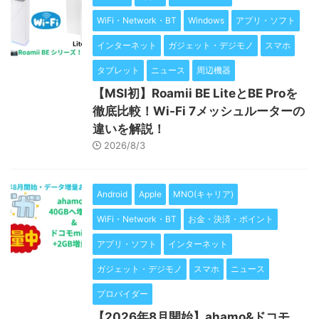
WiFi・Network・BT
Windows
アプリ・ソフト
インターネット
ガジェット・デジモノ
スマホ
タブレット
ニュース
周辺機器
【MSI初】Roamii BE LiteとBE Proを
徹底比較！Wi-Fi 7メッシュルーターの
違いを解説！
2026/8/3
Android
Apple
MNO(キャリア)
WiFi・Network・BT
お金・決済・ポイント
アプリ・ソフト
インターネット
ガジェット・デジモノ
スマホ
ニュース
プロバイダー
【2026年8月開始】ahamo&ドコモ