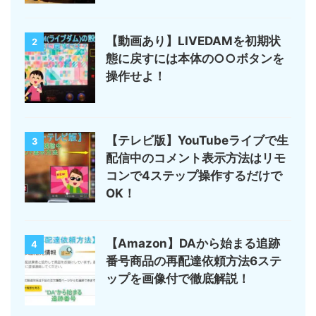
【動画あり】LIVEDAMを初期状
2
態に戻すには本体の○○ボタンを
操作せよ！
【テレビ版】YouTubeライブで生
3
配信中のコメント表示方法はリモ
コンで4ステップ操作するだけで
OK！
【Amazon】DAから始まる追跡
4
番号商品の再配達依頼方法6ステ
ップを画像付で徹底解説！