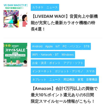
カラオケ
ニュース
【LIVEDAM WAO!】音質向上や新機
能が充実した最新カラオケ機種の特
長4選！
Android
Apple
IoT
PC・パソコン
STB
WiFi・Network・BT
Windows
お金・決済・ポイント
アプリ・ソフト
インターネット
ガジェット・デジモノ
スマホ
タブレット
ニュース
周辺機器
家電
音響機器
【Amazon】合計1万円以上の買物で
最大10%ポイント還元ありの5日間
限定スマイルセール情報がこちら！