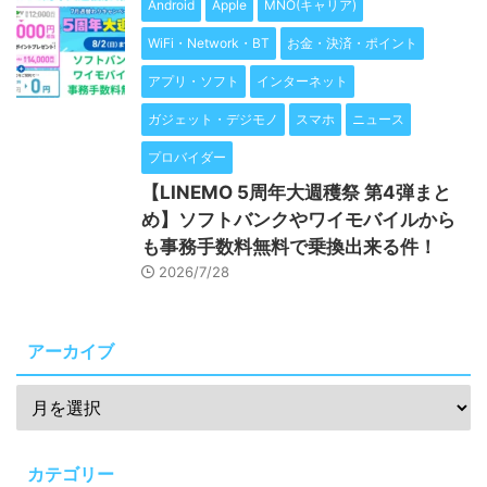
Android
Apple
MNO(キャリア)
WiFi・Network・BT
お金・決済・ポイント
アプリ・ソフト
インターネット
ガジェット・デジモノ
スマホ
ニュース
プロバイダー
【LINEMO 5周年大週穫祭 第4弾まと
め】ソフトバンクやワイモバイルから
も事務手数料無料で乗換出来る件！
2026/7/28
アーカイブ
カテゴリー