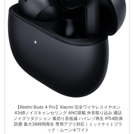
【Redmi Buds 4 Pro】Xiaomi 完全ワイヤレスイヤホン
43dBノイズキャンセリング ANC搭載 外音取り込み 通話
ノイズリダクション 風切り音低減 ハイレゾ再生 IP54防滴
防塵 最大36時間再生 専用アプリ対応｜ミッドナイトブラ
ック・ムーンホワイト