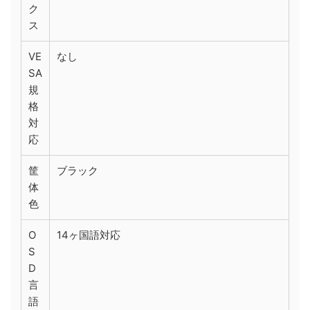
ク
ス
VE
なし
SA
規
格
対
応
筐
ブラック
体
色
O
14ヶ国語対応
S
D
言
語