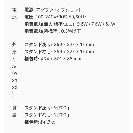
電
アダプタ (オプション)
電源:
源
100-240V±10% 50/60Hz
電圧:
9.6W / 7.6W / 5.1W
消費電力(最大/標準/エコ):
0.3W以下
消費電力(待機時):
外
359 x 227 x 17 mm
スタンドあり:
形
359 x 227 x 17 mm
スタンドなし:
寸
434 x 391 x 88 mm
梱包時:
法
(w
xh
xd
)
質
約700g
スタンドあり:
量
約700g
スタンドなし:
約1.7kg
梱包時: