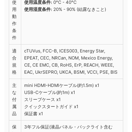
使
0°C - 40°C
使用温度条件:
用
20% - 90% (結露なきこと)
使用湿度条件:
動
作
条
件
適
cTUVus, FCC-B, ICES003, Energy Star,
合
EPEAT, CEC, NRCan, NOM, Mexico Energy,
規
CE, CE EMC, CB, RoHS, ErP, REACH, WEEE,
格
EAC, UkrSEPRO, UKCA, BSMI, VCCI, PSE, BIS
主
mini HDMI-HDMIケーブル(約1.5m) x1
な
USB-Cケーブル(約1m) x1
付
スリーブケース x1
属
クイックスタートガイド x1
品
保証書 x1
保
3年フル保証(液晶パネル・バックライト含む