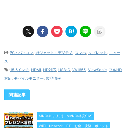
-
PC・パソコン
,
ガジェット・デジモノ
,
スマホ
,
タブレット
,
ニュー
ス
-
15.6インチ
,
HDMI
,
HD対応
,
USB-C
,
VA1655
,
ViewSonic
,
フルHD
対応
,
モバイルモニター
,
製品情報
関連記事
MNO(キャリア)
MVNO(格安SIM)
WiFi・Network・BT
お金・決済・ポイント