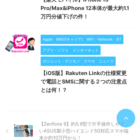
Pro/Max&iPhone 12本体が最大約1.1
万円分値下げの件！
Apple
MNO(キャリア)
WiFi・Network・BT
アプリ・ソフト
インターネット
ガジェット・デジモノ
スマホ
ニュース
【iOS版】Rakuten Linkの仕様変更
で電話とSMSに関する２つの注意点
とは何！？
【Zenfone 9】約5.9型で片手操作しやす
いASUS製小型ハイエンド5G対応スマホ端
末が約10万円から！