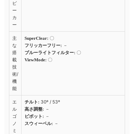
ピ
ー
カ
ー
主
〇
SuperClear:
な
－
フリッカーフリー:
搭
〇
ブルーライトフィルター:
載
〇
ViewMode:
技
術/
機
能
エ
30º / 53º
チルト:
ル
－
高さ調整:
ゴ
－
ピボット:
ノ
－
スウィーベル:
ミ