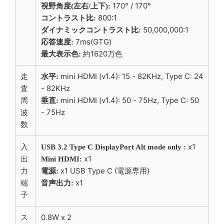
170° / 170°
視野角度(左右/上下):
800:1
コントラスト比:
50,000,000:1
ダイナミックコントラスト比:
7ms(GTG)
応答速度:
約1620万色
最大表示色:
走
mini HDMI (v1.4): 15 - 82KHz, Type C: 24
水平:
査
- 82KHz
周
mini HDMI (v1.4): 50 - 75Hz, Type C: 50
垂直:
波
- 75Hz
数
入
x1
USB 3.2 Type C DisplayPort Alt mode only :
出
x1
Mini HDMI:
力
x1 USB Type C (電源専用)
電源:
端
x1
音声出力:
子
ス
0.8W x 2