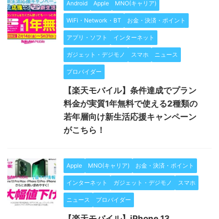
Android
Apple
MNO(キャリア)
WiFi・Network・BT
お金・決済・ポイント
アプリ・ソフト
インターネット
ガジェット・デジモノ
スマホ
ニュース
プロバイダー
【楽天モバイル】条件達成でプラン
料金が実質1年無料で使える2種類の
若年層向け新生活応援キャンペーン
がこちら！
Apple
MNO(キャリア)
お金・決済・ポイント
インターネット
ガジェット・デジモノ
スマホ
ニュース
プロバイダー
【楽天モバイル】iPhone 13