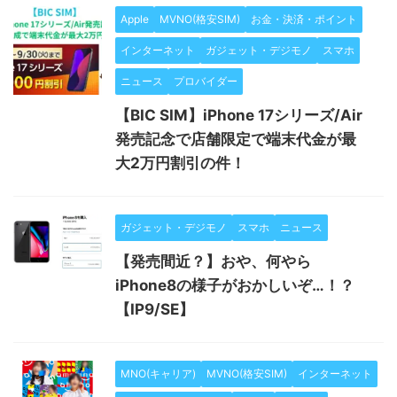
Apple
MVNO(格安SIM)
お金・決済・ポイント
インターネット
ガジェット・デジモノ
スマホ
ニュース
プロバイダー
【BIC SIM】iPhone 17シリーズ/Air
発売記念で店舗限定で端末代金が最
大2万円割引の件！
ガジェット・デジモノ
スマホ
ニュース
【発売間近？】おや、何やら
iPhone8の様子がおかしいぞ…！？
【IP9/SE】
MNO(キャリア)
MVNO(格安SIM)
インターネット