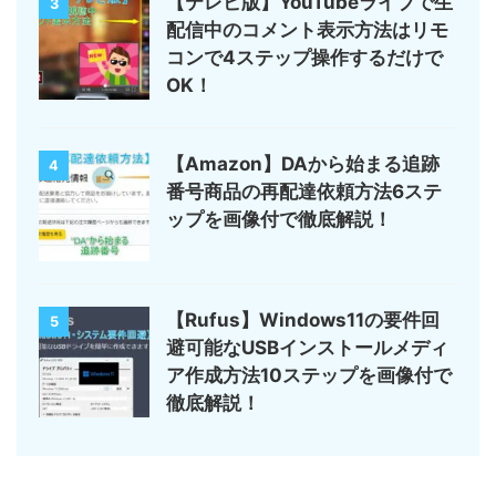
【テレビ版】YouTubeライブで生
3
配信中のコメント表示方法はリモ
コンで4ステップ操作するだけで
OK！
【Amazon】DAから始まる追跡
4
番号商品の再配達依頼方法6ステ
ップを画像付で徹底解説！
【Rufus】Windows11の要件回
5
避可能なUSBインストールメディ
ア作成方法10ステップを画像付で
徹底解説！