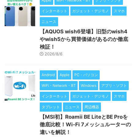
Apple
WiFi・Network・BT
アプリ・ソフト
インターネット
ガジェット・デジモノ
スマホ
ニュース
【AQUOS wish6登場】旧型のwish4
やwish5から買替価値があるのか徹底
検証！
2026/8/6
Android
Apple
PC・パソコン
WiFi・Network・BT
Windows
アプリ・ソフト
インターネット
ガジェット・デジモノ
スマホ
タブレット
ニュース
周辺機器
【MSI初】Roamii BE LiteとBE Proを
徹底比較！Wi-Fi 7メッシュルーターの
違いを解説！