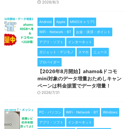
2026/8/3
Android
Apple
MNO(キャリア)
WiFi・Network・BT
お金・決済・ポイント
アプリ・ソフト
インターネット
ガジェット・デジモノ
スマホ
ニュース
プロバイダー
【2026年8月開始】ahamo&ドコモ
mini対象のデータ増量おためしキャン
ペーンは料金据置でデータ増量！
2026/7/31
PC・パソコン
WiFi・Network・BT
Windows
アプリ・ソフト
インターネット