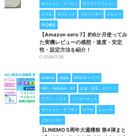
ガジェット・デジモノ
サブスクリプション
スマホ
タブレット
プロバイダー
レビュー
周辺機器
【Amazon eero 7】約6か月使ってみ
た実機レビューの感想・速度・安定
性・設定方法を紹介！
2026/7/28
Android
Apple
MNO(キャリア)
WiFi・Network・BT
お金・決済・ポイント
アプリ・ソフト
インターネット
ガジェット・デジモノ
スマホ
ニュース
プロバイダー
【LINEMO 5周年大週穫祭 第4弾まと