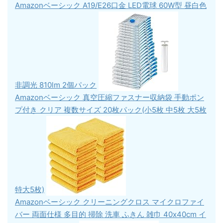
Amazonベーシック A19/E26口金 LED電球 60W型 昼白色
非調光 810lm 2個パック
Amazonベーシック 真空圧縮ファスナー収納袋 手動ポン
プ付き クリア 複数サイズ 20枚パック(小5枚 中5枚 大5枚
特大5枚)
Amazonベーシック クリーニングクロス マイクロファイ
バー 両面仕様 多目的 掃除 洗車 ふきん 雑巾 40x40cm イ