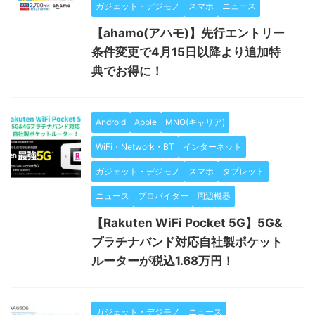
ガジェット・デジモノ
スマホ
ニュース
【ahamo(アハモ)】先行エントリー
条件変更で4月15日以降より追加特
典でお得に！
Android
Apple
MNO(キャリア)
WiFi・Network・BT
インターネット
ガジェット・デジモノ
スマホ
タブレット
ニュース
プロバイダー
周辺機器
【Rakuten WiFi Pocket 5G】5G&
プラチナバンド対応自社製ポケット
ルーターが税込1.68万円！
ガジェット・デジモノ
ニュース