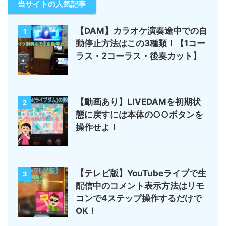
当サイトの人気記事
【DAM】カラオケ演奏途中での自
1
動停止方法はこの3種類！【1コー
ラス・2コーラス・後奏カット】
【動画あり】LIVEDAMを初期状
2
態に戻すには本体の○○ボタンを
操作せよ！
【テレビ版】YouTubeライブで生
3
配信中のコメント表示方法はリモ
コンで4ステップ操作するだけで
OK！