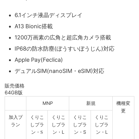
6.1インチ液晶ディスプレイ
A13 Bionic搭載
1200万画素の広角と超広角カメラ搭載
IP68の防水防塵(ぼうすいぼうじん)対応
Apple Pay(Feclica)
デュアルSIM(nanoSIM・eSIM)対応
販売価格
64GB版
MNP
新規
機種変
更
加入プ
くりこ
くりこ
くりこ
くりこ
ラン
しプラ
しプラ
しプラ
しプラ
ン・L
ン・S
ン・L
ン・S