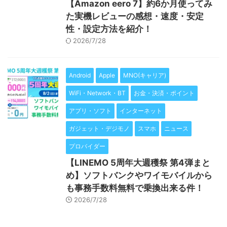
【Amazon eero 7】約6か月使ってみ
た実機レビューの感想・速度・安定
性・設定方法を紹介！
2026/7/28
Android
Apple
MNO(キャリア)
WiFi・Network・BT
お金・決済・ポイント
アプリ・ソフト
インターネット
ガジェット・デジモノ
スマホ
ニュース
プロバイダー
【LINEMO 5周年大週穫祭 第4弾まと
め】ソフトバンクやワイモバイルから
も事務手数料無料で乗換出来る件！
2026/7/28