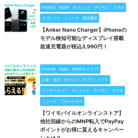
Android
Apple
ガジェット・デジモノ
スマホ
タブレット
ニュース
周辺機器
【Anker Nano Charger】iPhoneの
モデル検知可能なディスプレイ搭載
急速充電器が税込3,990円！
Android
Apple
MNO(キャリア)
お金・決済・ポイント
アプリ・ソフト
インターネット
ガジェット・デジモノ
スマホ
ニュース
プロバイダー
【ワイモバイルオンラインストア】
他社回線からのMNP転入でPayPay
ポイントがお得に貰えるキャンペー