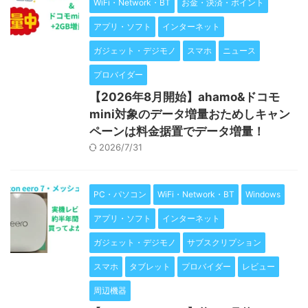
WiFi・Network・BT
お金・決済・ポイント
アプリ・ソフト
インターネット
ガジェット・デジモノ
スマホ
ニュース
プロバイダー
【2026年8月開始】ahamo&ドコモ
mini対象のデータ増量おためしキャン
ペーンは料金据置でデータ増量！
2026/7/31
PC・パソコン
WiFi・Network・BT
Windows
アプリ・ソフト
インターネット
ガジェット・デジモノ
サブスクリプション
スマホ
タブレット
プロバイダー
レビュー
周辺機器