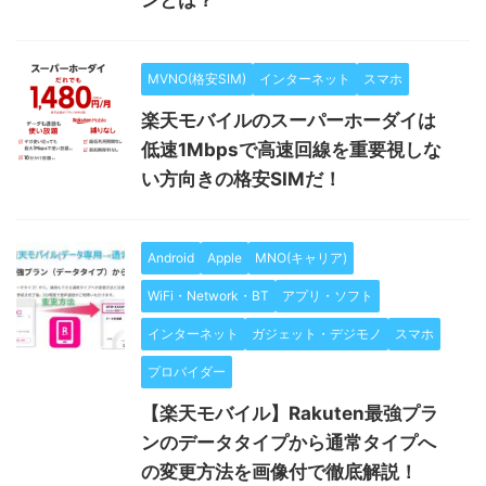
ンとは？
MVNO(格安SIM)
インターネット
スマホ
楽天モバイルのスーパーホーダイは
低速1Mbpsで高速回線を重要視しな
い方向きの格安SIMだ！
Android
Apple
MNO(キャリア)
WiFi・Network・BT
アプリ・ソフト
インターネット
ガジェット・デジモノ
スマホ
プロバイダー
【楽天モバイル】Rakuten最強プラ
ンのデータタイプから通常タイプへ
の変更方法を画像付で徹底解説！