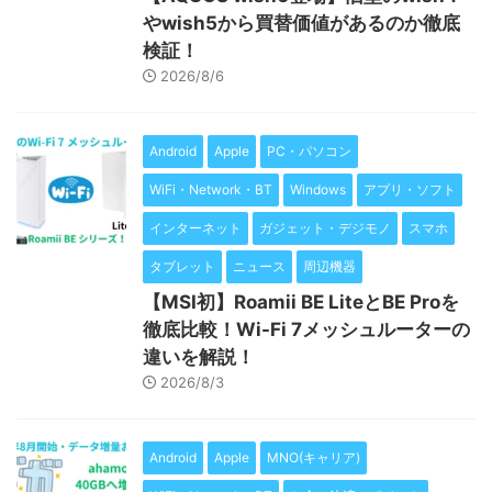
やwish5から買替価値があるのか徹底
検証！
2026/8/6
Android
Apple
PC・パソコン
WiFi・Network・BT
Windows
アプリ・ソフト
インターネット
ガジェット・デジモノ
スマホ
タブレット
ニュース
周辺機器
【MSI初】Roamii BE LiteとBE Proを
徹底比較！Wi-Fi 7メッシュルーターの
違いを解説！
2026/8/3
Android
Apple
MNO(キャリア)