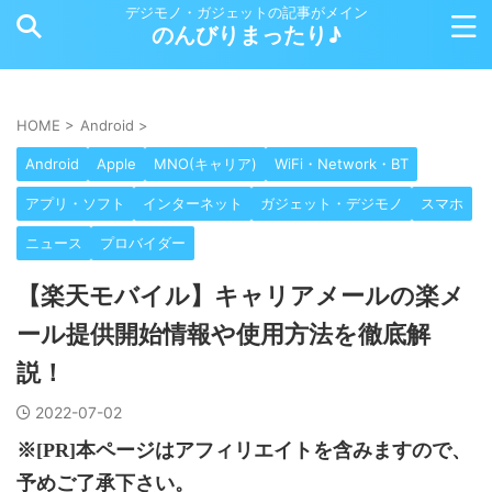
デジモノ・ガジェットの記事がメイン
のんびりまったり♪
HOME
>
Android
>
Android
Apple
MNO(キャリア)
WiFi・Network・BT
アプリ・ソフト
インターネット
ガジェット・デジモノ
スマホ
ニュース
プロバイダー
【楽天モバイル】キャリアメールの楽メ
ール提供開始情報や使用方法を徹底解
説！
2022-07-02
※[PR]本ページはアフィリエイトを含みますので、
予めご了承下さい。