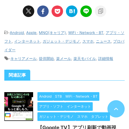
-
Android
,
Apple
,
MNO(キャリア)
,
WiFi・Network・BT
,
アプリ・ソ
フト
,
インターネット
,
ガジェット・デジモノ
,
スマホ
,
ニュース
,
プロバ
イダー
-
キャリアメール
,
提供開始
,
楽メール
,
楽天モバイル
,
詳細情報
関連記事
Android
STB
WiFi・Network・BT
アプリ・ソフト
インターネット
ガジェット・デジモノ
スマホ
タブレット
【Google TV】アプリ刷新で動画視