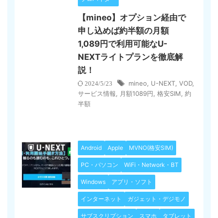
【mineo】オプション経由で
申し込めば約半額の月額
1,089円で利用可能なU-
NEXTライトプランを徹底解
説！
mineo
,
U-NEXT
,
VOD
,
2024/5/23
サービス情報
,
月額1089円
,
格安SIM
,
約
半額
Android
Apple
MVNO(格安SIM)
PC・パソコン
WiFi・Network・BT
Windows
アプリ・ソフト
インターネット
ガジェット・デジモノ
サブスクリプション
スマホ
タブレット