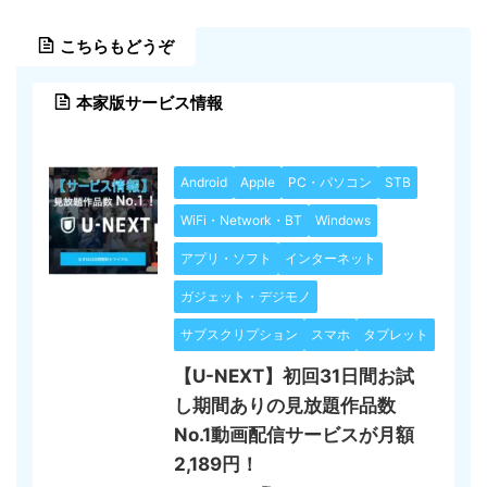
こちらもどうぞ
本家版サービス情報
Android
Apple
PC・パソコン
STB
WiFi・Network・BT
Windows
アプリ・ソフト
インターネット
ガジェット・デジモノ
サブスクリプション
スマホ
タブレット
【U-NEXT】初回31日間お試
し期間ありの見放題作品数
No.1動画配信サービスが月額
2,189円！