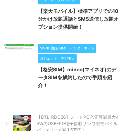
【楽天モバイル】標準アプリでの10
分かけ放題通話とSMS送信し放題オ
プション提供開始！
MVNO(格安SIM)
インターネット
ガジェット・デジモノ
【格安SIM】mineo(マイネオ)のデ
ータSIMを解約したので手順を紹
介！
【BTL-RDC26】ノートPC充電可能最大4
5WのUSB-PD端子搭載サンワ製モバイル
バッテリーが約1.5万円！