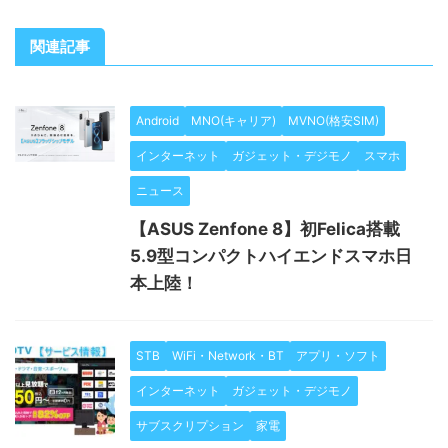
関連記事
Android
MNO(キャリア)
MVNO(格安SIM)
インターネット
ガジェット・デジモノ
スマホ
ニュース
【ASUS Zenfone 8】初Felica搭載
5.9型コンパクトハイエンドスマホ日
本上陸！
STB
WiFi・Network・BT
アプリ・ソフト
インターネット
ガジェット・デジモノ
サブスクリプション
家電