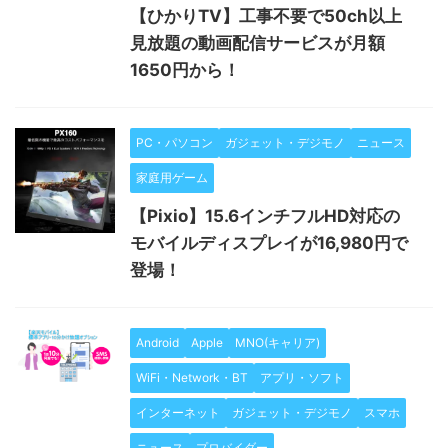
【ひかりTV】工事不要で50ch以上
見放題の動画配信サービスが月額
1650円から！
PC・パソコン
ガジェット・デジモノ
ニュース
家庭用ゲーム
【Pixio】15.6インチフルHD対応の
モバイルディスプレイが16,980円で
登場！
Android
Apple
MNO(キャリア)
WiFi・Network・BT
アプリ・ソフト
インターネット
ガジェット・デジモノ
スマホ
ニュース
プロバイダー