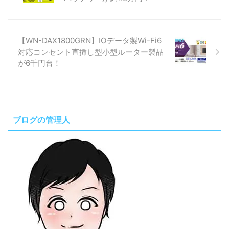
【WN-DAX1800GRN】IOデータ製Wi-Fi6
対応コンセント直挿し型小型ルーター製品
が6千円台！
ブログの管理人