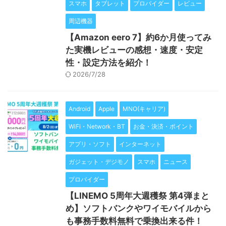
スマホ
タブレット
プロバイダー
レビュー
周辺機器
【Amazon eero 7】約6か月使ってみ
た実機レビューの感想・速度・安定
性・設定方法を紹介！
2026/7/28
Android
Apple
MNO(キャリア)
WiFi・Network・BT
お金・決済・ポイント
アプリ・ソフト
インターネット
ガジェット・デジモノ
スマホ
ニュース
プロバイダー
【LINEMO 5周年大週穫祭 第4弾まと
め】ソフトバンクやワイモバイルから
も事務手数料無料で乗換出来る件！