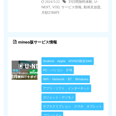
31日間無料体験
,
U-
2024/5/22
NEXT
,
VOD
,
サービス情報
,
動画見放題
,
月額2189円
mineo版サービス情報
Android
Apple
MVNO(格安SIM)
PC・パソコン
STB
WiFi・Network・BT
Windows
アプリ・ソフト
インターネット
ガジェット・デジモノ
サブスクリプション
スマホ
タブレット
プロバイダー