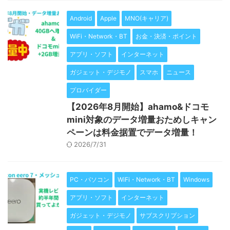
Android
Apple
MNO(キャリア)
WiFi・Network・BT
お金・決済・ポイント
アプリ・ソフト
インターネット
ガジェット・デジモノ
スマホ
ニュース
プロバイダー
【2026年8月開始】ahamo&ドコモ
mini対象のデータ増量おためしキャン
ペーンは料金据置でデータ増量！
2026/7/31
PC・パソコン
WiFi・Network・BT
Windows
アプリ・ソフト
インターネット
ガジェット・デジモノ
サブスクリプション