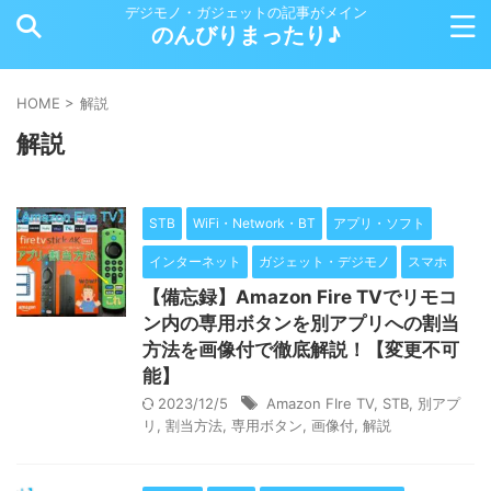
デジモノ・ガジェットの記事がメイン
のんびりまったり♪
HOME
>
解説
解説
STB
WiFi・Network・BT
アプリ・ソフト
インターネット
ガジェット・デジモノ
スマホ
【備忘録】Amazon Fire TVでリモコ
ン内の専用ボタンを別アプリへの割当
方法を画像付で徹底解説！【変更不可
能】
2023/12/5
Amazon FIre TV
,
STB
,
別アプ
リ
,
割当方法
,
専用ボタン
,
画像付
,
解説