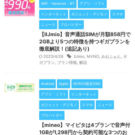
WiFi・Network・BT
アプリ・ソフト
インターネット
ガジェット・デジモノ
スマホ
ニュース
プロバイダー
【IIJmio】音声通話SIMが月額858円で
2GBより5つの特徴を持つギガプランを
徹底解説！(追記あり)
2023/4/28
IIJmio
,
MVNO
,
みおふぉん
,
ギ
ガプラン
,
プラン情報
,
解説
Android
Apple
MVNO(格安SIM)
アプリ・ソフト
インターネット
ガジェット・デジモノ
スマホ
ニュース
プロバイダー
【mineo】マイピタは4プランで音声付
1GBが1,298円から契約可能な3つのお