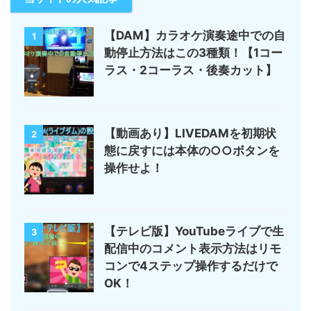
【DAM】カラオケ演奏途中での自
1
動停止方法はこの3種類！【1コー
ラス・2コーラス・後奏カット】
【動画あり】LIVEDAMを初期状
2
態に戻すには本体の○○ボタンを
操作せよ！
【テレビ版】YouTubeライブで生
3
配信中のコメント表示方法はリモ
コンで4ステップ操作するだけで
OK！