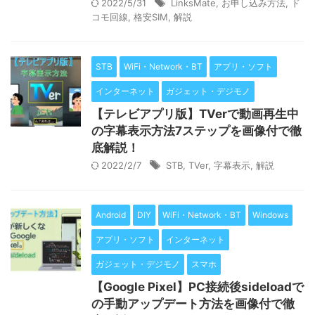
2022/5/31
LinksMate
,
お申し込み方法
,
ド
コモ回線
,
格安SIM
,
解説
STB
WiFi・Network・BT
アプリ・ソフト
インターネット
ガジェット・デジモノ
【テレビアプリ版】TVerで動画再生中
の字幕表示方法7ステップを画像付で徹
底解説！
2022/2/7
STB
,
TVer
,
字幕表示
,
解説
Android
DIY
WiFi・Network・BT
Windows
アプリ・ソフト
インターネット
ガジェット・デジモノ
スマホ
【Google Pixel】PC接続後sideloadで
の手動アップデート方法を画像付で徹