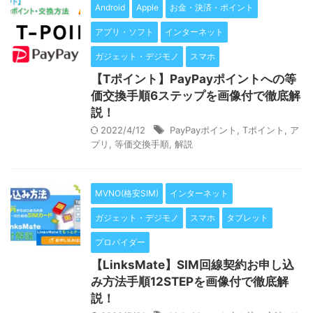
Android
Apple
お金・決済・ポイント
アプリ・ソフト
インターネット
ガジェット・デジモノ
スマホ
【Tポイント】PayPayポイントへの等
価交換手順6ステップを画像付で徹底解
説！
2022/4/12
PayPayポイント
,
Tポイント
,
ア
プリ
,
等価交換手順
,
解説
MVNO(格安SIM)
インターネット
ガジェット・デジモノ
スマホ
タブレット
プロバイダー
【LinksMate】SIM回線契約お申し込
み方法手順12STEPを画像付で徹底解
説！