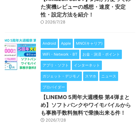
た実機レビューの感想・速度・安定
性・設定方法を紹介！
2026/7/28
Android
Apple
MNO(キャリア)
WiFi・Network・BT
お金・決済・ポイント
アプリ・ソフト
インターネット
ガジェット・デジモノ
スマホ
ニュース
プロバイダー
【LINEMO 5周年大週穫祭 第4弾まと
め】ソフトバンクやワイモバイルから
も事務手数料無料で乗換出来る件！
2026/7/28