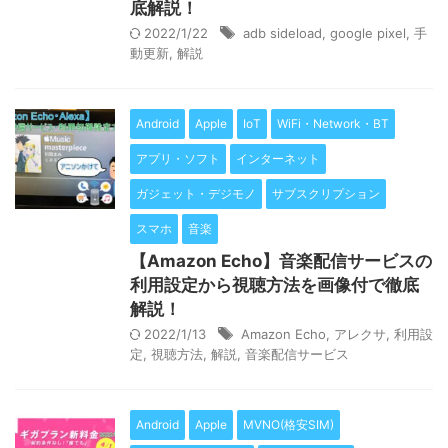
底解説！
2022/1/22
adb sideload
,
google pixel
,
手
動更新
,
解説
Android
Apple
IoT
WiFi・Network・BT
アプリ・ソフト
インターネット
ガジェット・デジモノ
サブスクリプション
スマホ
音楽
【Amazon Echo】音楽配信サービスの
利用設定から視聴方法を画像付で徹底
解説！
2022/1/13
Amazon Echo
,
アレクサ
,
利用設
定
,
視聴方法
,
解説
,
音楽配信サービス
Android
Apple
MVNO(格安SIM)