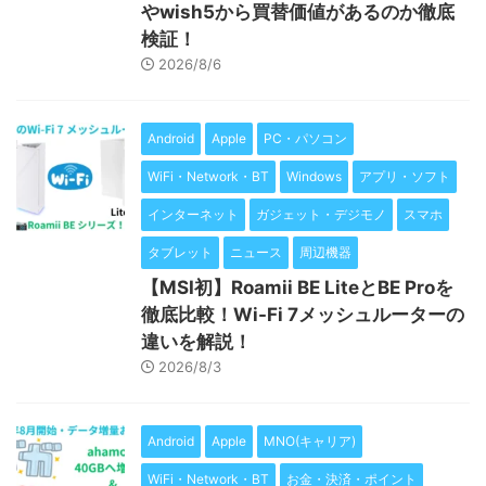
やwish5から買替価値があるのか徹底
検証！
2026/8/6
Android
Apple
PC・パソコン
WiFi・Network・BT
Windows
アプリ・ソフト
インターネット
ガジェット・デジモノ
スマホ
タブレット
ニュース
周辺機器
【MSI初】Roamii BE LiteとBE Proを
徹底比較！Wi-Fi 7メッシュルーターの
違いを解説！
2026/8/3
Android
Apple
MNO(キャリア)
WiFi・Network・BT
お金・決済・ポイント