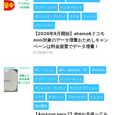
アプリ・ソフト
インターネット
ガジェット・デジモノ
スマホ
ニュース
プロバイダー
【2026年8月開始】ahamo&ドコモ
mini対象のデータ増量おためしキャン
ペーンは料金据置でデータ増量！
2026/7/31
PC・パソコン
WiFi・Network・BT
Windows
アプリ・ソフト
インターネット
ガジェット・デジモノ
サブスクリプション
スマホ
タブレット
プロバイダー
レビュー
周辺機器
【Amazon eero 7】約6か月使ってみ