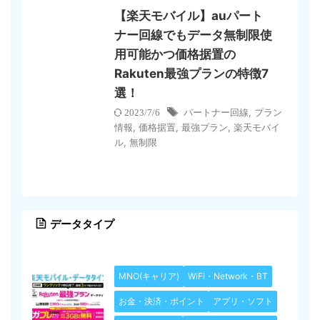
【楽天モバイル】auパート
ナー回線でもデータ無制限使
用可能かつ価格据置の
Rakuten最強プランの特徴7
選！
パートナー回線
,
プラン
2023/7/6
情報
,
価格据置
,
最強プラン
,
楽天モバイ
ル
,
無制限
データタイプ
MNO(キャリア)
WiFi・Network・BT
お金・決済・ポイント
アプリ・ソフト