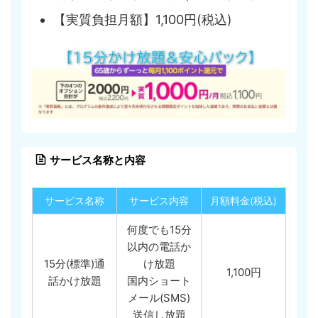
【実質負担月額】1,100円(税込)
サービス名称と内容
サービス名称
サービス内容
月額料金(税込)
何度でも15分
以内の電話か
15分(標準)通
け放題
1,100円
話かけ放題
国内ショート
メール(SMS)
送信し放題