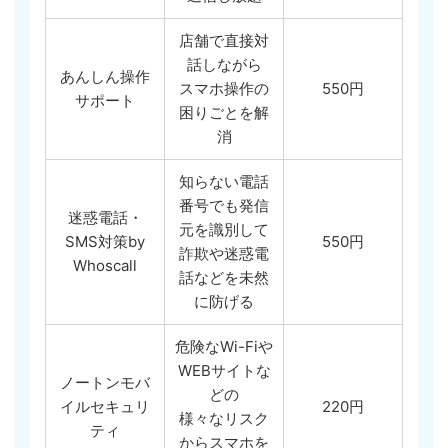
店舗で直接対
話しながら
あんしん操作
スマホ操作の
550円
サポート
困りごとを解
消
知らない電話
番号でも発信
迷惑電話・
元を識別して
SMS対策by
550円
詐欺や迷惑電
Whoscall
話などを未然
に防げる
危険なWi-Fiや
WEBサイトな
ノートンモバ
どの
イルセキュリ
220円
様々なリスク
ティ
からスマホを