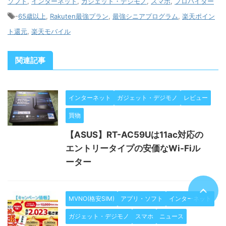
ソフト
,
インターネット
,
ガジェット・デジモノ
,
スマホ
,
プロバイダー
-
65歳以上
,
Rakuten最強プラン
,
最強シニアプログラム
,
楽天ポイン
ト還元
,
楽天モバイル
関連記事
インターネット
ガジェット・デジモノ
レビュー
買物
【ASUS】RT-AC59Uは11ac対応の
エントリータイプの安価なWi-Fiル
ーター
MVNO(格安SIM)
アプリ・ソフト
インターネット
ガジェット・デジモノ
スマホ
ニュース