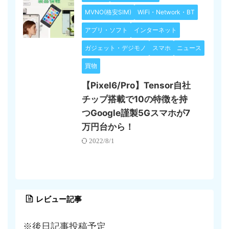
MVNO(格安SIM)
WiFi・Network・BT
アプリ・ソフト
インターネット
ガジェット・デジモノ
スマホ
ニュース
買物
【Pixel6/Pro】Tensor自社
チップ搭載で10の特徴を持
つGoogle謹製5Gスマホが7
万円台から！
2022/8/1
レビュー記事
※後日記事投稿予定