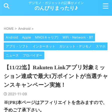
デジモノ・ガジェットの記事がメイン
のんびりまったり♪
HOME
>
Android
>
Android
Apple
MNO(キャリア)
WiFi・Network・BT
アプリ・ソフト
インターネット
ガジェット・デジモノ
スマホ
ニュース
プロバイダー
【11/22迄】Rakuten Linkアプリ対象ミッ
ション達成で最大1万ポイントが当選チャ
ンスキャンペーン実施！
2021-11-09
※[PR]本ページはアフィリエイトを含みますので、
予めご了承下さい。