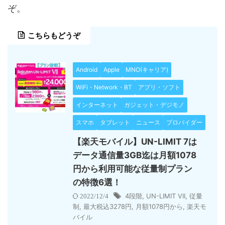
ぞ。
こちらもどうぞ
Android
Apple
MNO(キャリア)
WiFi・Network・BT
アプリ・ソフト
インターネット
ガジェット・デジモノ
スマホ
タブレット
ニュース
プロバイダー
【楽天モバイル】UN-LIMIT 7は
データ通信量3GB迄は月額1078
円から利用可能な従量制プラン
の特徴6選！
4段階
,
UN-LIMIT VII
,
従量
2022/12/4
制
,
最大税込3278円
,
月額1078円から
,
楽天モ
バイル