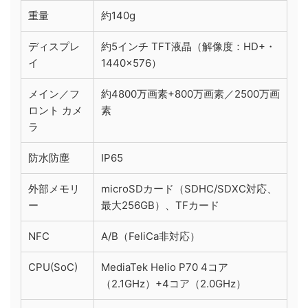
重量
約140g
ディスプレ
約5インチ TFT液晶（解像度：HD+・
イ
1440×576）
メイン／フ
約4800万画素+800万画素／2500万画
ロント カメ
素
ラ
防水防塵
IP65
外部メモリ
microSDカード（SDHC/SDXC対応、
ー
最大256GB）、TFカード
NFC
A/B（FeliCa非対応）
CPU(SoC)
MediaTek Helio P70 4コア
（2.1GHz）+4コア（2.0GHz）