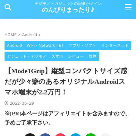
デジモノ・ガジェットの記事がメイン
のんびりまったり♪
HOME
>
Android
>
Android
WiFi・Network・BT
アプリ・ソフト
インターネット
ガジェット・デジモノ
スマホ
レビュー
買物
【Mode1Grip】縦型コンパクトサイズ感
だが少々癖のあるオリジナルAndroidス
マホ端末が2.2万円！
2022-05-29
※[PR]本ページはアフィリエイトを含みますので、
予めご了承下さい。