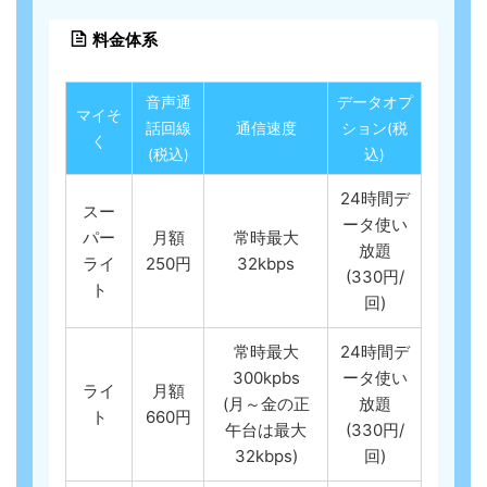
料金体系
音声通
データオプ
マイそ
話回線
通信速度
ション(税
く
(税込)
込)
24時間デ
スー
ータ使い
パー
月額
常時最大
放題
ライ
250円
32kbps
(330円/
ト
回)
常時最大
24時間デ
300kpbs
ータ使い
ライ
月額
(月～金の正
放題
ト
660円
午台は最大
(330円/
32kbps)
回)