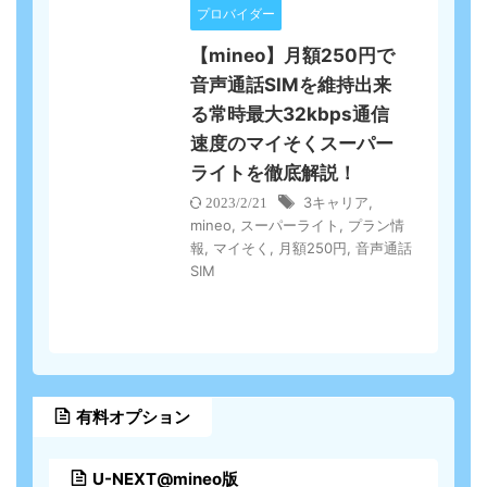
プロバイダー
【mineo】月額250円で
音声通話SIMを維持出来
る常時最大32kbps通信
速度のマイそくスーパー
ライトを徹底解説！
3キャリア
,
2023/2/21
mineo
,
スーパーライト
,
プラン情
報
,
マイそく
,
月額250円
,
音声通話
SIM
有料オプション
U-NEXT@mineo版