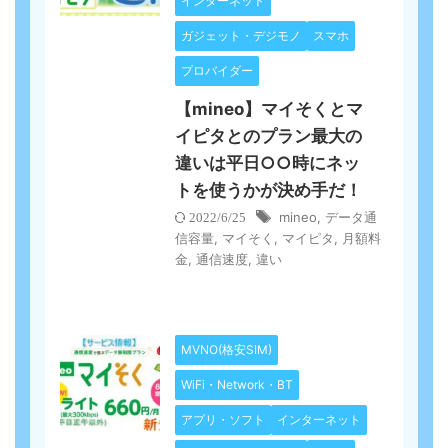
インターネット
ガジェット・デジモノ
スマホ
プロバイダー
【mineo】マイそくとマ
イピタとのプラン最大の
違いは平日○○時にネッ
トを使うかが決め手だ！
mineo
,
データ通
2022/6/25
信容量
,
マイそく
,
マイピタ
,
月額料
金
,
通信速度
,
違い
MVNO(格安SIM)
WiFi・Network・BT
アプリ・ソフト
インターネット