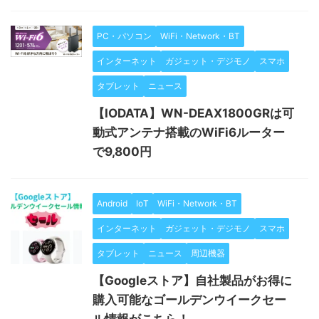
PC・パソコン
WiFi・Network・BT
インターネット
ガジェット・デジモノ
スマホ
タブレット
ニュース
【IODATA】WN-DEAX1800GRは可
動式アンテナ搭載のWiFi6ルーター
で9,800円
Android
IoT
WiFi・Network・BT
インターネット
ガジェット・デジモノ
スマホ
タブレット
ニュース
周辺機器
【Googleストア】自社製品がお得に
購入可能なゴールデンウイークセー
ル情報がこちら！