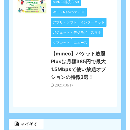
MVNO(格安SIM)
WiFi・Network・BT
アプリ・ソフト
インターネット
ガジェット・デジモノ
スマホ
タブレット
ニュース
【mineo】パケット放題
Plusは月額385円で最大
1.5Mbpsで使い放題オプ
ションの特徴3選！
2021/10/17
マイそく