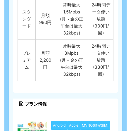
常時最大
24時間デ
スタ
1.5Mpbs
ータ使い
月額
ンダ
(月～金の正
放題
990円
ード
午台は最大
(330円/
32kbps)
回)
常時最大
24時間デ
プレ
月額
3Mpbs
ータ使い
ミア
2,200
(月～金の正
放題
ム
円
午台は最大
(330円/
32kbps)
回)
プラン情報
Android
Apple
MVNO(格安SIM)