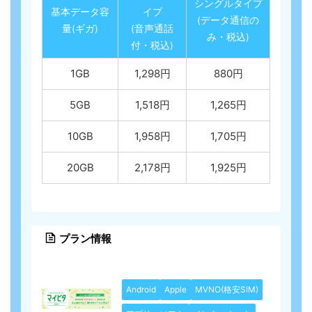
シングルタイプ
基本データ容
イプ
(データ通信の
量(ギガ)
(音声通話
み・税込)
付・税込)
1GB
1,298円
880円
5GB
1,518円
1,265円
10GB
1,958円
1,705円
20GB
2,178円
1,925円
プラン情報
Android
Apple
MVNO(格安SIM)