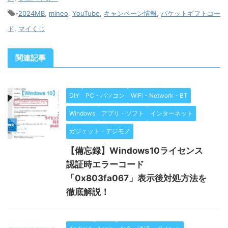
-
2024MB
,
mineo
,
YouTube
,
キャンペーン情報
,
パケットギフトコー
ド
,
マイくじ
関連記事
DIY
PC・パソコン
WiFi・Network・BT
Windows
アプリ・ソフト
インターネット
ガジェット・デジモノ
【備忘録】Windows10ライセンス
認証時エラーコード
「0x803fa067」表示後対処方法を
徹底解説！