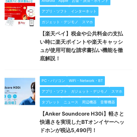
Android
Apple
お金・決済・ポイント
アプリ・ソフト
インターネット
ガジェット・デジモノ
スマホ
【楽天ペイ】税金や公共料金の支払
い時に楽天ポイントや楽天キャッシ
ュが使用可能な請求書払い機能を徹
底解説！
PC・パソコン
WiFi・Network・BT
アプリ・ソフト
ガジェット・デジモノ
スマホ
タブレット
ニュース
周辺機器
音響機器
【Anker Soundcore H30i】軽さと
快適さを実現したBTオンイヤーヘッ
ドホンが税込5,490円！