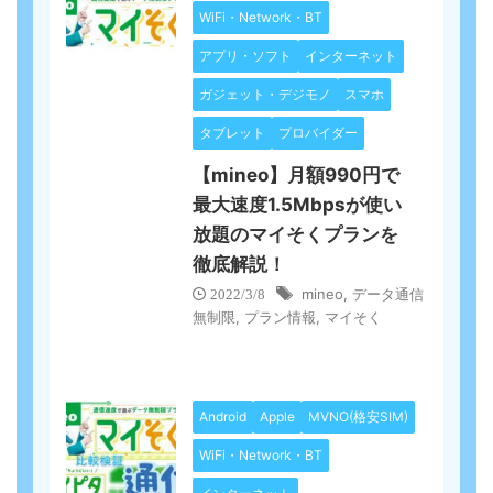
WiFi・Network・BT
アプリ・ソフト
インターネット
ガジェット・デジモノ
スマホ
タブレット
プロバイダー
【mineo】月額990円で
最大速度1.5Mbpsが使い
放題のマイそくプランを
徹底解説！
mineo
,
データ通信
2022/3/8
無制限
,
プラン情報
,
マイそく
Android
Apple
MVNO(格安SIM)
WiFi・Network・BT