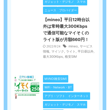
ガジェット・デジモノ
スマホ
ニュース
プロバイダー
【mineo】平日12時台以
外は常時最大300Kbps
で通信可能なマイそくの
ライト版が月額660円！
mineo
,
サービス
2022/8/24
情報
,
マイソク
,
ライト
,
平日昼以外
,
最大300Kbps
,
格安SIM
MVNO(格安SIM)
WiFi・Network・BT
アプリ・ソフト
インターネット
ガジェット・デジモノ
スマホ