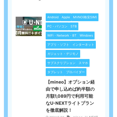
Android
Apple
MVNO(格安SIM)
PC・パソコン
STB
WiFi・Network・BT
Windows
アプリ・ソフト
インターネット
ガジェット・デジモノ
サブスクリプション
スマホ
タブレット
プロバイダー
【mineo】オプション経
由で申し込めば約半額の
月額1,089円で利用可能
なU-NEXTライトプラン
を徹底解説！