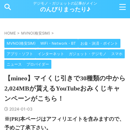
デジモノ・ガジェットの記事がメイン
のんびりまったり♪
HOME
>
MVNO(格安SIM)
>
MVNO(格安SIM)
WiFi・Network・BT
お金・決済・ポイント
アプリ・ソフト
インターネット
ガジェット・デジモノ
スマホ
ニュース
プロバイダー
【mineo】マイくじ引きで30種類の中から
2,024MBが貰えるYouTubeおみくじキャ
ンペーンがこちら！
2024-01-03
※[PR]本ページはアフィリエイトを含みますので、
予めご了承下さい。