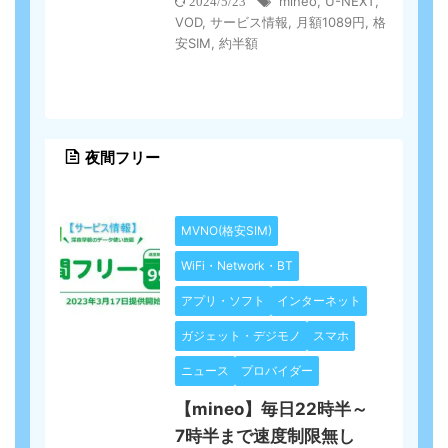
mineo
,
U-NEXT
,
2024/5/23
VOD
,
サービス情報
,
月額1089円
,
格
安SIM
,
約半額
夜間フリー
MVNO(格安SIM)
WiFi・Network・BT
アプリ・ソフト
インターネット
ガジェット・デジモノ
スマホ
ニュース
プロバイダー
【mineo】毎日22時半～
7時半まで速度制限無し