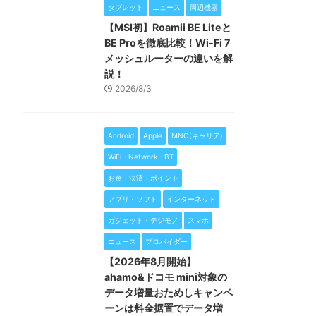
タブレット
ニュース
周辺機器
【MSI初】Roamii BE Liteと
BE Proを徹底比較！Wi-Fi 7
メッシュルーターの違いを解
説！
2026/8/3
Android
Apple
MNO(キャリア)
WiFi・Network・BT
お金・決済・ポイント
アプリ・ソフト
インターネット
ガジェット・デジモノ
スマホ
ニュース
プロバイダー
【2026年8月開始】
ahamo&ドコモ mini対象の
データ増量おためしキャンペ
ーンは料金据置でデータ増