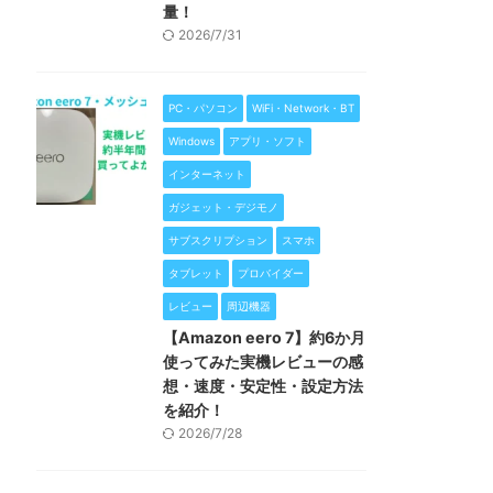
量！
2026/7/31
PC・パソコン
WiFi・Network・BT
Windows
アプリ・ソフト
インターネット
ガジェット・デジモノ
サブスクリプション
スマホ
タブレット
プロバイダー
レビュー
周辺機器
【Amazon eero 7】約6か月
使ってみた実機レビューの感
想・速度・安定性・設定方法
を紹介！
2026/7/28