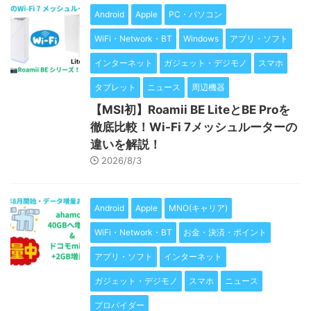
Android
Apple
PC・パソコン
WiFi・Network・BT
Windows
アプリ・ソフト
インターネット
ガジェット・デジモノ
スマホ
タブレット
ニュース
周辺機器
【MSI初】Roamii BE LiteとBE Proを
徹底比較！Wi-Fi 7メッシュルーターの
違いを解説！
2026/8/3
Android
Apple
MNO(キャリア)
WiFi・Network・BT
お金・決済・ポイント
アプリ・ソフト
インターネット
ガジェット・デジモノ
スマホ
ニュース
プロバイダー