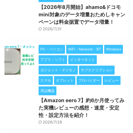
【2026年8月開始】ahamo&ドコモ
mini対象のデータ増量おためしキャン
ペーンは料金据置でデータ増量！
2026/7/31
PC・パソコン
WiFi・Network・BT
Windows
アプリ・ソフト
インターネット
ガジェット・デジモノ
サブスクリプション
スマホ
タブレット
プロバイダー
レビュー
周辺機器
【Amazon eero 7】約6か月使ってみ
た実機レビューの感想・速度・安定
性・設定方法を紹介！
2026/7/28