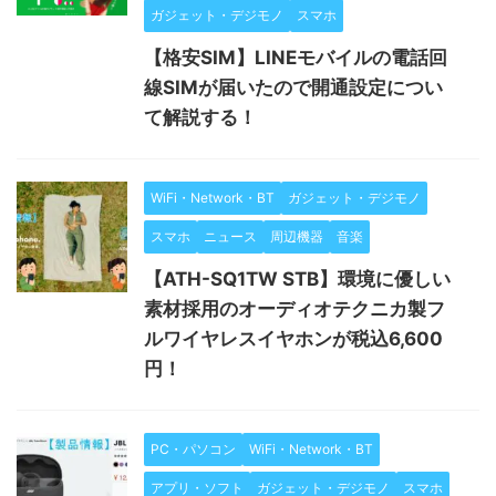
ガジェット・デジモノ
スマホ
【格安SIM】LINEモバイルの電話回
線SIMが届いたので開通設定につい
て解説する！
WiFi・Network・BT
ガジェット・デジモノ
スマホ
ニュース
周辺機器
音楽
【ATH-SQ1TW STB】環境に優しい
素材採用のオーディオテクニカ製フ
ルワイヤレスイヤホンが税込6,600
円！
PC・パソコン
WiFi・Network・BT
アプリ・ソフト
ガジェット・デジモノ
スマホ