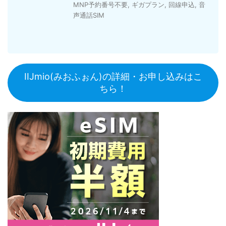
MNP予約番号不要
,
ギガプラン
,
回線申込
,
音
声通話SIM
IIJmio(みおふぉん)の詳細・お申し込みはこ
ちら！