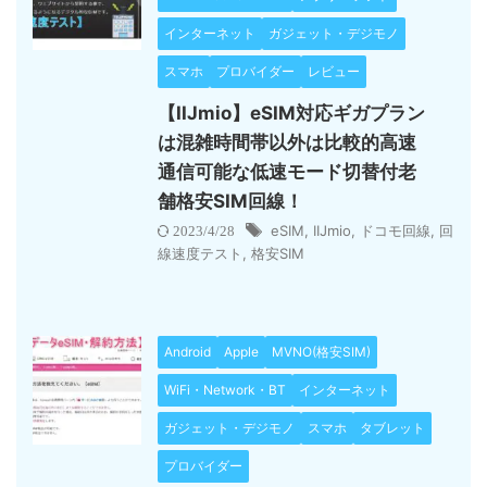
インターネット
ガジェット・デジモノ
スマホ
プロバイダー
レビュー
【IIJmio】eSIM対応ギガプラン
は混雑時間帯以外は比較的高速
通信可能な低速モード切替付老
舗格安SIM回線！
eSIM
,
IIJmio
,
ドコモ回線
,
回
2023/4/28
線速度テスト
,
格安SIM
Android
Apple
MVNO(格安SIM)
WiFi・Network・BT
インターネット
ガジェット・デジモノ
スマホ
タブレット
プロバイダー