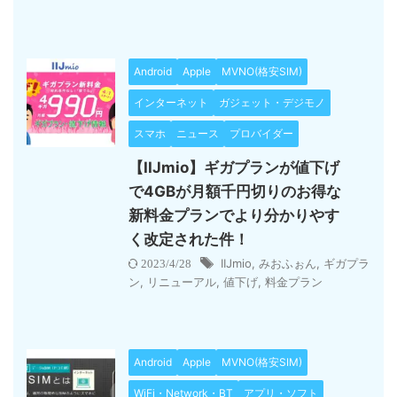
Android
Apple
MVNO(格安SIM)
インターネット
ガジェット・デジモノ
スマホ
ニュース
プロバイダー
【IIJmio】ギガプランが値下げ
で4GBが月額千円切りのお得な
新料金プランでより分かりやす
く改定された件！
IIJmio
,
みおふぉん
,
ギガプラ
2023/4/28
ン
,
リニューアル
,
値下げ
,
料金プラン
Android
Apple
MVNO(格安SIM)
WiFi・Network・BT
アプリ・ソフト