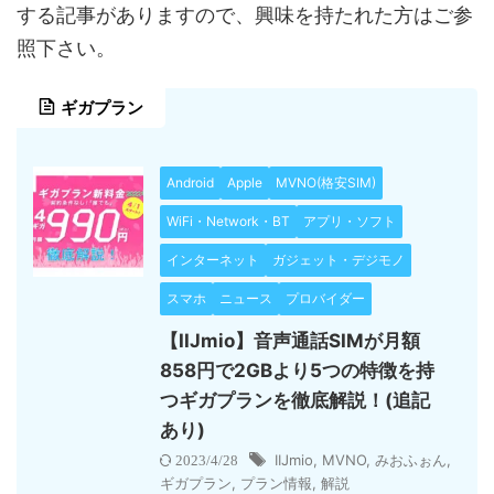
する記事がありますので、興味を持たれた方はご参
照下さい。
ギガプラン
Android
Apple
MVNO(格安SIM)
WiFi・Network・BT
アプリ・ソフト
インターネット
ガジェット・デジモノ
スマホ
ニュース
プロバイダー
【IIJmio】音声通話SIMが月額
858円で2GBより5つの特徴を持
つギガプランを徹底解説！(追記
あり)
IIJmio
,
MVNO
,
みおふぉん
,
2023/4/28
ギガプラン
,
プラン情報
,
解説