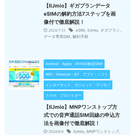
【IIJmio】ギガプランデータ
eSIMの解約方法7ステップを画
像付で徹底解説！
eSIM
,
IIJmio
,
ギガプラン
,
2024/7/31
データ専用SIM
,
解約手順
Android
Apple
MVNO(格安SIM)
WiFi・Network・BT
アプリ・ソフト
インターネット
ガジェット・デジモノ
スマホ
プロバイダー
【IIJmio】MNPワンストップ方
式での音声通話SIM回線の申込方
法を画像付で徹底解説！
IIJmio
,
MNPワンストップ
,
2024/8/6