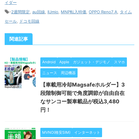
イダー
-
2週間限定
,
au回線
,
IIJmio
,
MNP転入特価
,
OPPO Reno7 A
,
タイム
セール
,
ドコモ回線
関連記事
Android
Apple
ガジェット・デジモノ
スマホ
ニュース
周辺機器
【車載用冷却Magsafeホルダー】3
段階制御可能で角度調節が自由自在
なサンコー製車載品が税込3,480
円！
MVNO(格安SIM)
インターネット