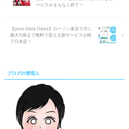
ービスがまもなく終了！
【povo Data Oasis】ローソン来店で月に
最大1GBまで無料で貰える新サービスが終
了日未定！
ブログの管理人