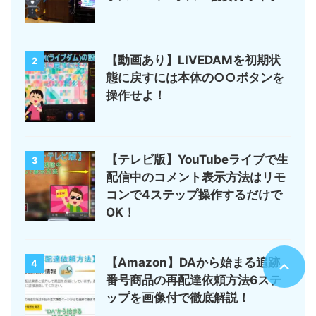
【動画あり】LIVEDAMを初期状
2
態に戻すには本体の○○ボタンを
操作せよ！
【テレビ版】YouTubeライブで生
3
配信中のコメント表示方法はリモ
コンで4ステップ操作するだけで
OK！
【Amazon】DAから始まる追跡
4
番号商品の再配達依頼方法6ステ
ップを画像付で徹底解説！