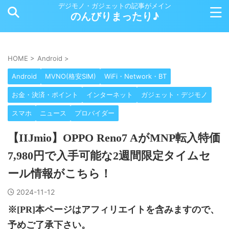
デジモノ・ガジェットの記事がメイン
のんびりまったり♪
HOME
>
Android
>
Android
MVNO(格安SIM)
WiFi・Network・BT
お金・決済・ポイント
インターネット
ガジェット・デジモノ
スマホ
ニュース
プロバイダー
【IIJmio】OPPO Reno7 AがMNP転入特価
7,980円で入手可能な2週間限定タイムセ
ール情報がこちら！
2024-11-12
※[PR]本ページはアフィリエイトを含みますので、
予めご了承下さい。