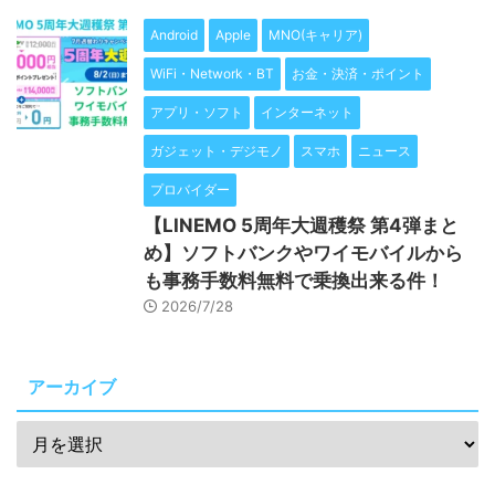
Android
Apple
MNO(キャリア)
WiFi・Network・BT
お金・決済・ポイント
アプリ・ソフト
インターネット
ガジェット・デジモノ
スマホ
ニュース
プロバイダー
【LINEMO 5周年大週穫祭 第4弾まと
め】ソフトバンクやワイモバイルから
も事務手数料無料で乗換出来る件！
2026/7/28
アーカイブ