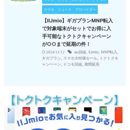
スマホ
ニュース
プロバイダー
【IIJmio】ギガプランMNP転入
で対象端末がセットでお得に入
手可能なトクトクキャンペーン
が○○まで延期の件！
au回線
,
IIJmio
,
MNP転入
,
2024/11/12
ギガプラン
,
スマホ大特価セール
,
トクトクキ
ャンペーン
,
ドコモ回線
,
期間延長