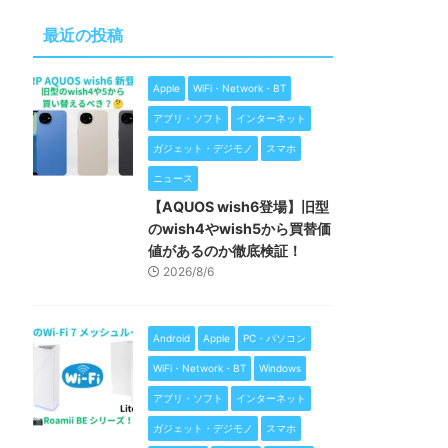
最近の投稿
Apple
WiFi・Network・BT
アプリ・ソフト
インターネット
ガジェット・デジモノ
スマホ
ニュース
【AQUOS wish6登場】旧型
のwish4やwish5から買替価
値があるのか徹底検証！
2026/8/6
Android
Apple
PC・パソコン
WiFi・Network・BT
Windows
アプリ・ソフト
インターネット
ガジェット・デジモノ
スマホ