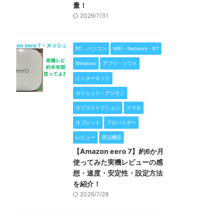
量！
2026/7/31
PC・パソコン
WiFi・Network・BT
Windows
アプリ・ソフト
インターネット
ガジェット・デジモノ
サブスクリプション
スマホ
タブレット
プロバイダー
レビュー
周辺機器
【Amazon eero 7】約6か月
使ってみた実機レビューの感
想・速度・安定性・設定方法
を紹介！
2026/7/28