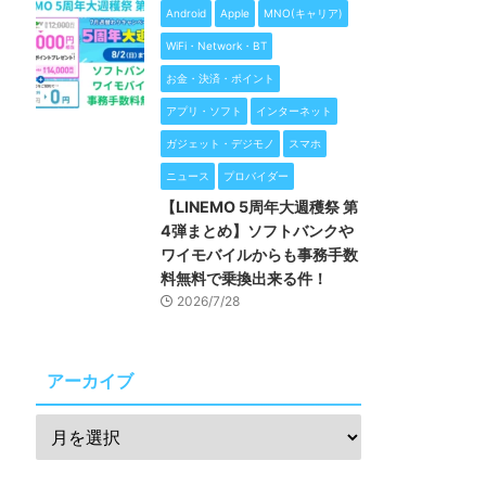
Android
Apple
MNO(キャリア)
WiFi・Network・BT
お金・決済・ポイント
アプリ・ソフト
インターネット
ガジェット・デジモノ
スマホ
ニュース
プロバイダー
【LINEMO 5周年大週穫祭 第
4弾まとめ】ソフトバンクや
ワイモバイルからも事務手数
料無料で乗換出来る件！
2026/7/28
アーカイブ