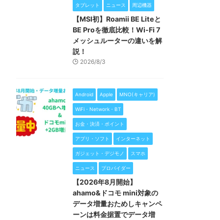
タブレット
ニュース
周辺機器
【MSI初】Roamii BE Liteと
BE Proを徹底比較！Wi-Fi 7
メッシュルーターの違いを解
説！
2026/8/3
Android
Apple
MNO(キャリア)
WiFi・Network・BT
お金・決済・ポイント
アプリ・ソフト
インターネット
ガジェット・デジモノ
スマホ
ニュース
プロバイダー
【2026年8月開始】
ahamo&ドコモ mini対象の
データ増量おためしキャンペ
ーンは料金据置でデータ増