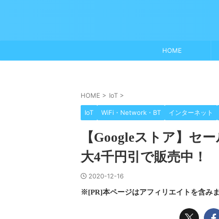
HOME
HOME
>
IoT
>
IoT
WiFi・Network・BT
インターネット
【Googleストア】
大4千円引で販売中！
2020-12-16
※[PR]本ページはアフィリエイトを含み