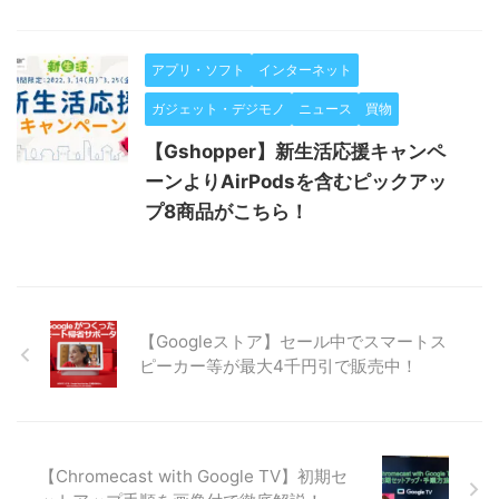
アプリ・ソフト
インターネット
ガジェット・デジモノ
ニュース
買物
【Gshopper】新生活応援キャンペ
ーンよりAirPodsを含むピックアッ
プ8商品がこちら！
【Googleストア】セール中でスマートス
ピーカー等が最大4千円引で販売中！
【Chromecast with Google TV】初期セ