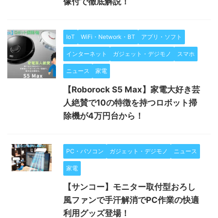
像付で徹底解説！
IoT
WiFi・Network・BT
アプリ・ソフト
インターネット
ガジェット・デジモノ
スマホ
ニュース
家電
【Roborock S5 Max】家電大好き芸
人絶賛で10の特徴を持つロボット掃
除機が4万円台から！
PC・パソコン
ガジェット・デジモノ
ニュース
家電
【サンコー】モニター取付型おろし
風ファンで手汗解消でPC作業の快適
利用グッズ登場！