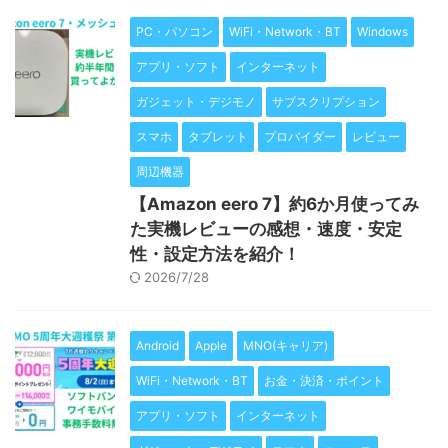
PC・パソコン
WiFi・Network・BT
Windows
アプリ・ソフト
インターネット
ガジェット・デジモノ
サブスクリプション
スマホ
タブレット
プロバイダー
レビュー
周辺機器
【Amazon eero 7】約6か月使ってみ
た実機レビューの感想・速度・安定
性・設定方法を紹介！
2026/7/28
Android
Apple
MNO(キャリア)
WiFi・Network・BT
お金・決済・ポイント
アプリ・ソフト
インターネット