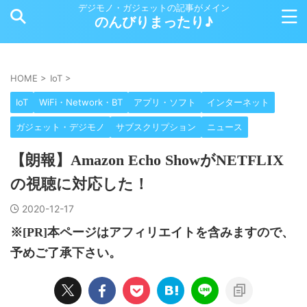
デジモノ・ガジェットの記事がメイン
のんびりまったり♪
HOME
>
IoT
>
IoT
WiFi・Network・BT
アプリ・ソフト
インターネット
ガジェット・デジモノ
サブスクリプション
ニュース
【朗報】Amazon Echo ShowがNETFLIX
の視聴に対応した！
2020-12-17
※[PR]本ページはアフィリエイトを含みますので、
予めご了承下さい。