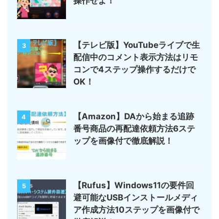
操作せよ！
【テレビ版】YouTubeライブで生
3
配信中のコメント表示方法はリモ
コンで4ステップ操作するだけで
OK！
【Amazon】DAから始まる追跡
4
番号商品の再配達依頼方法6ステ
ップを画像付で徹底解説！
【Rufus】Windows11の要件回
5
避可能なUSBインストールメディ
ア作成方法10ステップを画像付で