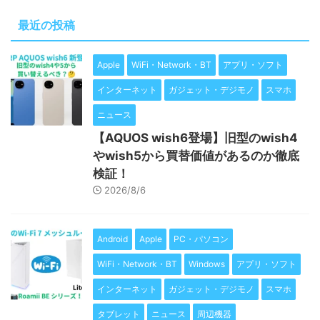
最近の投稿
Apple
WiFi・Network・BT
アプリ・ソフト
インターネット
ガジェット・デジモノ
スマホ
ニュース
【AQUOS wish6登場】旧型のwish4
やwish5から買替価値があるのか徹底
検証！
2026/8/6
Android
Apple
PC・パソコン
WiFi・Network・BT
Windows
アプリ・ソフト
インターネット
ガジェット・デジモノ
スマホ
タブレット
ニュース
周辺機器