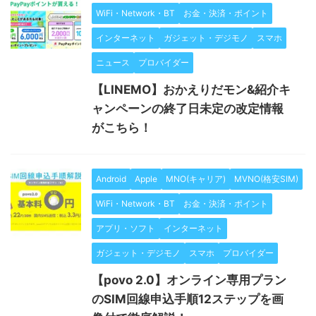
WiFi・Network・BT
お金・決済・ポイント
インターネット
ガジェット・デジモノ
スマホ
ニュース
プロバイダー
【LINEMO】おかえりだモン&紹介キ
ャンペーンの終了日未定の改定情報
がこちら！
Android
Apple
MNO(キャリア)
MVNO(格安SIM)
WiFi・Network・BT
お金・決済・ポイント
アプリ・ソフト
インターネット
ガジェット・デジモノ
スマホ
プロバイダー
【povo 2.0】オンライン専用プラン
のSIM回線申込手順12ステップを画