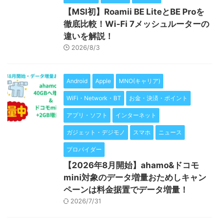
【MSI初】Roamii BE LiteとBE Proを
徹底比較！Wi-Fi 7メッシュルーターの
違いを解説！
2026/8/3
Android
Apple
MNO(キャリア)
WiFi・Network・BT
お金・決済・ポイント
アプリ・ソフト
インターネット
ガジェット・デジモノ
スマホ
ニュース
プロバイダー
【2026年8月開始】ahamo&ドコモ
mini対象のデータ増量おためしキャン
ペーンは料金据置でデータ増量！
2026/7/31