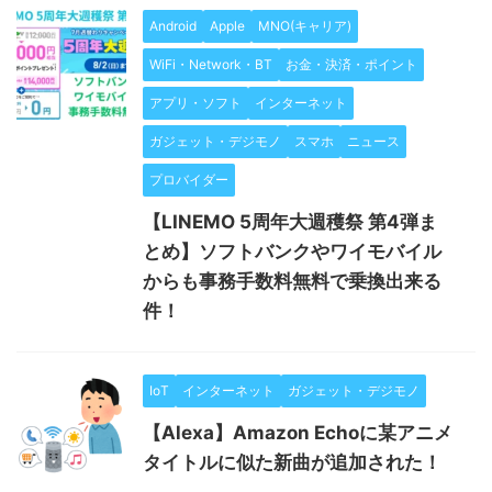
Android
Apple
MNO(キャリア)
WiFi・Network・BT
お金・決済・ポイント
アプリ・ソフト
インターネット
ガジェット・デジモノ
スマホ
ニュース
プロバイダー
【LINEMO 5周年大週穫祭 第4弾ま
とめ】ソフトバンクやワイモバイル
からも事務手数料無料で乗換出来る
件！
IoT
インターネット
ガジェット・デジモノ
【Alexa】Amazon Echoに某アニメ
タイトルに似た新曲が追加された！