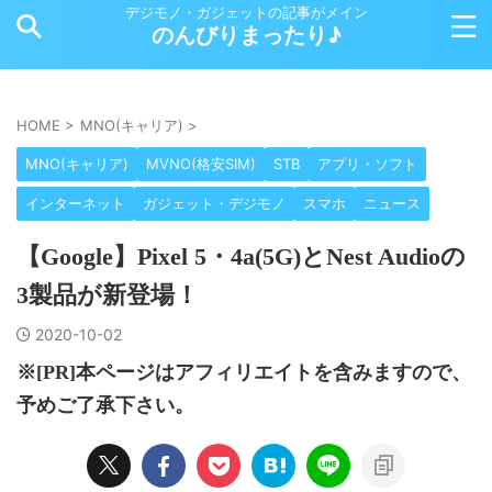
デジモノ・ガジェットの記事がメイン
のんびりまったり♪
HOME
>
MNO(キャリア)
>
MNO(キャリア)
MVNO(格安SIM)
STB
アプリ・ソフト
インターネット
ガジェット・デジモノ
スマホ
ニュース
【Google】Pixel 5・4a(5G)とNest Audioの
3製品が新登場！
2020-10-02
※[PR]本ページはアフィリエイトを含みますので、
予めご了承下さい。