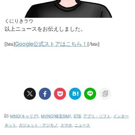
くにりきラウ
以上ニュースをお伝えしました。
Google公式ストアはこちら！
[btn]
[/btn]
-
MNO(キャリア)
,
MVNO(格安SIM)
,
STB
,
アプリ・ソフト
,
インター
ネット
,
ガジェット・デジモノ
,
スマホ
,
ニュース