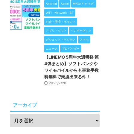
Android
Apple
MNO(キャリア)
WiFi・Network・BT
お金・決済・ポイント
アプリ・ソフト
インターネット
ガジェット・デジモノ
スマホ
ニュース
プロバイダー
【LINEMO 5周年大週穫祭 第
4弾まとめ】ソフトバンクや
ワイモバイルからも事務手数
料無料で乗換出来る件！
2026/7/28
アーカイブ