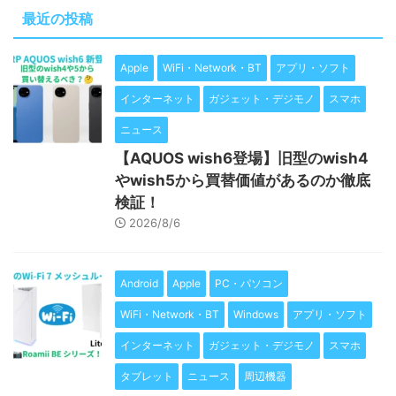
最近の投稿
Apple
WiFi・Network・BT
アプリ・ソフト
インターネット
ガジェット・デジモノ
スマホ
ニュース
【AQUOS wish6登場】旧型のwish4
やwish5から買替価値があるのか徹底
検証！
2026/8/6
Android
Apple
PC・パソコン
WiFi・Network・BT
Windows
アプリ・ソフト
インターネット
ガジェット・デジモノ
スマホ
タブレット
ニュース
周辺機器