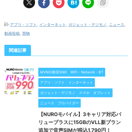
-
アプリ・ソフト
,
インターネット
,
ガジェット・デジモノ
,
ニュース
,
動画投稿
,
買物
関連記事
MVNO(格安SIM)
WiFi・Network・BT
アプリ・ソフト
インターネット
ガジェット・デジモノ
スマホ
タブレット
ニュース
プロバイダー
【NUROモバイル】3キャリア対応バ
リュープラスに15GBのVLL新プラン
追加で音声SIMが税込1,790円！