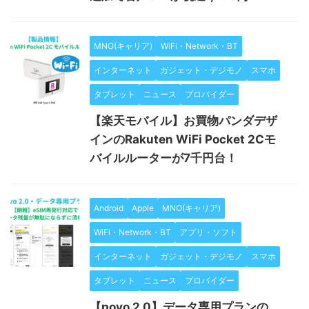
MNO(キャリア)
WiFi・Network・BT
インターネット
ガジェット・デジモノ
スマホ
タブレット
ニュース
プロバイダー
【楽天モバイル】お買物パンダデザ
インのRakuten WiFi Pocket 2Cモ
バイルルーターが7千円台！
Android
Apple
MNO(キャリア)
WiFi・Network・BT
アプリ・ソフト
インターネット
ガジェット・デジモノ
スマホ
タブレット
ニュース
プロバイダー
【povo 2.0】データ専用プランの