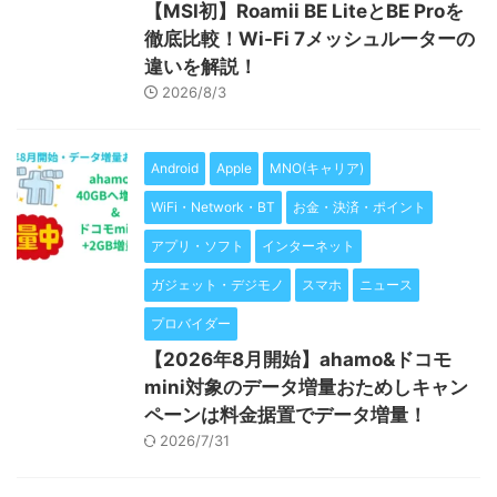
【MSI初】Roamii BE LiteとBE Proを
徹底比較！Wi-Fi 7メッシュルーターの
違いを解説！
2026/8/3
Android
Apple
MNO(キャリア)
WiFi・Network・BT
お金・決済・ポイント
アプリ・ソフト
インターネット
ガジェット・デジモノ
スマホ
ニュース
プロバイダー
【2026年8月開始】ahamo&ドコモ
mini対象のデータ増量おためしキャン
ペーンは料金据置でデータ増量！
2026/7/31