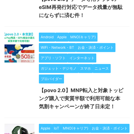
eSIM再発行対応でデータ残量が無駄
にならずに済む件！
Android
Apple
MNO(キャリア)
WiFi・Network・BT
お金・決済・ポイント
アプリ・ソフト
インターネット
ガジェット・デジモノ
スマホ
ニュース
プロバイダー
【povo 2.0】MNP転入と対象トッピ
ング購入で実質半額で利用可能な本
気割キャンペーンが終了日未定！
Apple
IoT
MNO(キャリア)
お金・決済・ポイント