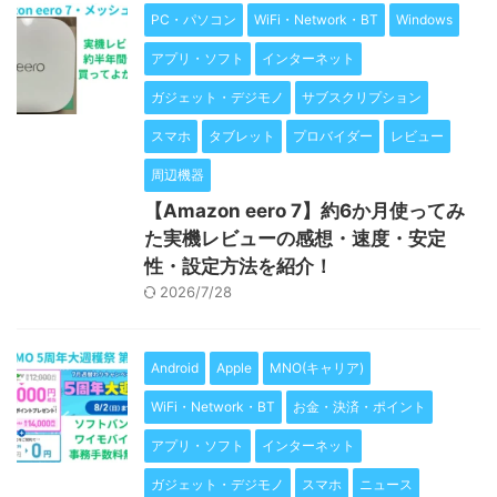
PC・パソコン
WiFi・Network・BT
Windows
アプリ・ソフト
インターネット
ガジェット・デジモノ
サブスクリプション
スマホ
タブレット
プロバイダー
レビュー
周辺機器
【Amazon eero 7】約6か月使ってみ
た実機レビューの感想・速度・安定
性・設定方法を紹介！
2026/7/28
Android
Apple
MNO(キャリア)
WiFi・Network・BT
お金・決済・ポイント
アプリ・ソフト
インターネット
ガジェット・デジモノ
スマホ
ニュース