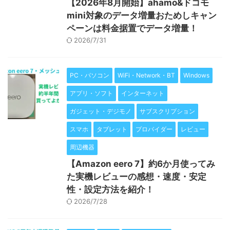
【2026年8月開始】ahamo&ドコモ
mini対象のデータ増量おためしキャン
ペーンは料金据置でデータ増量！
2026/7/31
PC・パソコン
WiFi・Network・BT
Windows
アプリ・ソフト
インターネット
ガジェット・デジモノ
サブスクリプション
スマホ
タブレット
プロバイダー
レビュー
周辺機器
【Amazon eero 7】約6か月使ってみ
た実機レビューの感想・速度・安定
性・設定方法を紹介！
2026/7/28