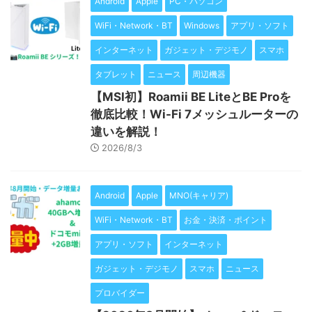
Android
Apple
PC・パソコン
WiFi・Network・BT
Windows
アプリ・ソフト
インターネット
ガジェット・デジモノ
スマホ
タブレット
ニュース
周辺機器
【MSI初】Roamii BE LiteとBE Proを
徹底比較！Wi-Fi 7メッシュルーターの
違いを解説！
2026/8/3
Android
Apple
MNO(キャリア)
WiFi・Network・BT
お金・決済・ポイント
アプリ・ソフト
インターネット
ガジェット・デジモノ
スマホ
ニュース
プロバイダー