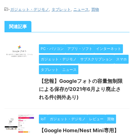
-
ガジェット・デジモノ
,
タブレット
,
ニュース
,
買物
関連記事
PC・パソコン
アプリ・ソフト
インターネット
ガジェット・デジモノ
サブスクリプション
スマホ
タブレット
ニュース
【悲報】Googleフォトの容量無制限
による保存が2021年6月より廃止さ
れる件(例外あり)
IoT
ガジェット・デジモノ
レビュー
買物
【Google Home/Nest Mini専用】