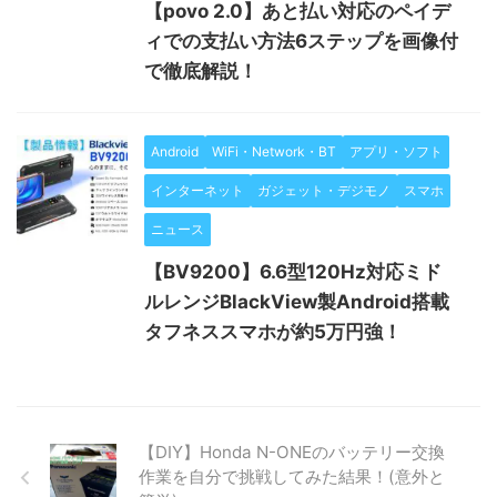
【povo 2.0】あと払い対応のペイデ
ィでの支払い方法6ステップを画像付
で徹底解説！
Android
WiFi・Network・BT
アプリ・ソフト
インターネット
ガジェット・デジモノ
スマホ
ニュース
【BV9200】6.6型120Hz対応ミド
ルレンジBlackView製Android搭載
タフネススマホが約5万円強！
【DIY】Honda N-ONEのバッテリー交換
作業を自分で挑戦してみた結果！(意外と