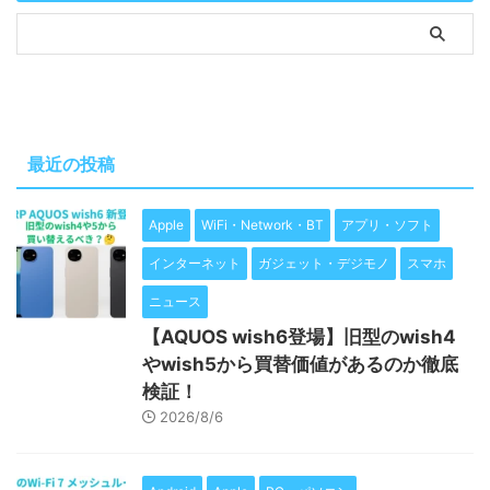
最近の投稿
Apple
WiFi・Network・BT
アプリ・ソフト
インターネット
ガジェット・デジモノ
スマホ
ニュース
【AQUOS wish6登場】旧型のwish4
やwish5から買替価値があるのか徹底
検証！
2026/8/6