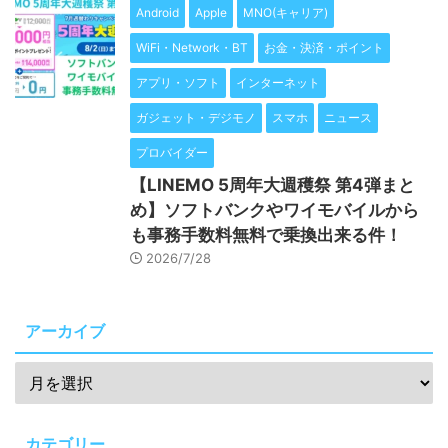
Android
Apple
MNO(キャリア)
WiFi・Network・BT
お金・決済・ポイント
アプリ・ソフト
インターネット
ガジェット・デジモノ
スマホ
ニュース
プロバイダー
【LINEMO 5周年大週穫祭 第4弾まと
め】ソフトバンクやワイモバイルから
も事務手数料無料で乗換出来る件！
2026/7/28
アーカイブ
カテゴリー