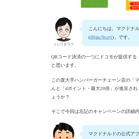
こんにちは。マクドナ
@lau1kuni
(
)」です。
くにりきラウ
QRコード決済の一つにドコモが提供する
と思います。
この度大手ハンバーガーチェーン店の「
んと「dポイント・最大20倍」が進呈さ
ょうか？
そこで今回は左記のキャンペーンの詳細
マクドナルドの公式アプ