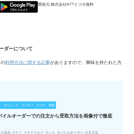
開発元:
株式会社NTTドコモ
無料
ーダーについて
利用方法に関する記事
」の
がありますので、興味を持たれた方
ト
ガジェット・デジモノ
スマホ
買物
バイルオーダーでの注文から受取方法を画像付で徹底
レス決済
,
マクド
,
マクドナルド
,
マック
,
モバイルオーダー
,
注文方法