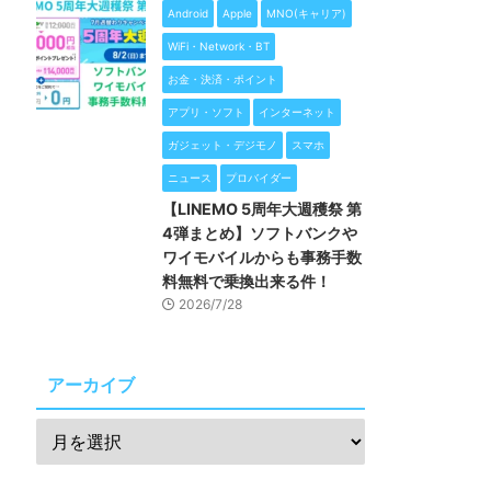
Android
Apple
MNO(キャリア)
WiFi・Network・BT
お金・決済・ポイント
アプリ・ソフト
インターネット
ガジェット・デジモノ
スマホ
ニュース
プロバイダー
【LINEMO 5周年大週穫祭 第
4弾まとめ】ソフトバンクや
ワイモバイルからも事務手数
料無料で乗換出来る件！
2026/7/28
アーカイブ