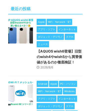
最近の投稿
Apple
WiFi・Network・BT
アプリ・ソフト
インターネット
ガジェット・デジモノ
スマホ
ニュース
【AQUOS wish6登場】旧型
のwish4やwish5から買替価
値があるのか徹底検証！
2026/8/6
Android
Apple
PC・パソコン
WiFi・Network・BT
Windows
アプリ・ソフト
インターネット
ガジェット・デジモノ
スマホ