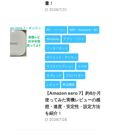
量！
2026/7/31
PC・パソコン
WiFi・Network・BT
Windows
アプリ・ソフト
インターネット
ガジェット・デジモノ
サブスクリプション
スマホ
タブレット
プロバイダー
レビュー
周辺機器
【Amazon eero 7】約6か月
使ってみた実機レビューの感
想・速度・安定性・設定方法
を紹介！
2026/7/28