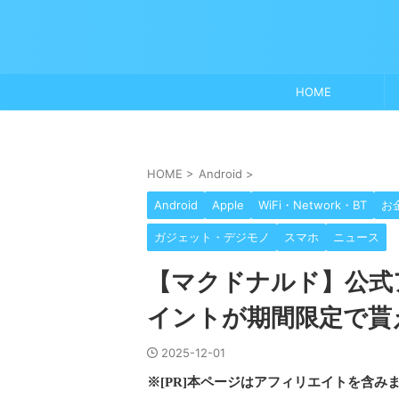
HOME
HOME
>
Android
>
Android
Apple
WiFi・Network・BT
お
ガジェット・デジモノ
スマホ
ニュース
【マクドナルド】公式ア
イントが期間限定で貰
2025-12-01
※[PR]本ページはアフィリエイトを含み