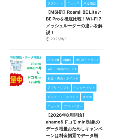
タブレット
ニュース
周辺機器
【MSI初】Roamii BE Liteと
BE Proを徹底比較！Wi-Fi 7
メッシュルーターの違いを解
説！
2026/8/3
Android
Apple
MNO(キャリア)
WiFi・Network・BT
お金・決済・ポイント
アプリ・ソフト
インターネット
ガジェット・デジモノ
スマホ
ニュース
プロバイダー
【2026年8月開始】
ahamo&ドコモ mini対象の
データ増量おためしキャンペ
ーンは料金据置でデータ増