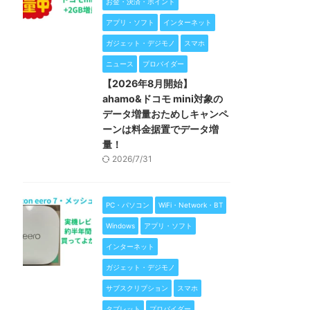
お金・決済・ポイント
アプリ・ソフト
インターネット
ガジェット・デジモノ
スマホ
ニュース
プロバイダー
【2026年8月開始】
ahamo&ドコモ mini対象の
データ増量おためしキャンペ
ーンは料金据置でデータ増
量！
2026/7/31
PC・パソコン
WiFi・Network・BT
Windows
アプリ・ソフト
インターネット
ガジェット・デジモノ
サブスクリプション
スマホ
タブレット
プロバイダー