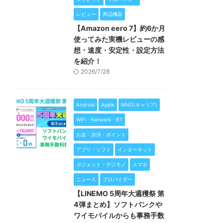
レビュー
周辺機器
【Amazon eero 7】約6か月
使ってみた実機レビューの感
想・速度・安定性・設定方法
を紹介！
2026/7/28
Android
Apple
MNO(キャリア)
WiFi・Network・BT
お金・決済・ポイント
アプリ・ソフト
インターネット
ガジェット・デジモノ
スマホ
ニュース
プロバイダー
【LINEMO 5周年大週穫祭 第
4弾まとめ】ソフトバンクや
ワイモバイルからも事務手数