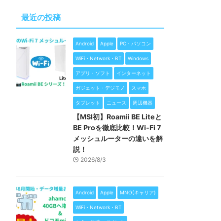
最近の投稿
Android
Apple
PC・パソコン
WiFi・Network・BT
Windows
アプリ・ソフト
インターネット
ガジェット・デジモノ
スマホ
タブレット
ニュース
周辺機器
【MSI初】Roamii BE Liteと
BE Proを徹底比較！Wi-Fi 7
メッシュルーターの違いを解
説！
2026/8/3
Android
Apple
MNO(キャリア)
WiFi・Network・BT