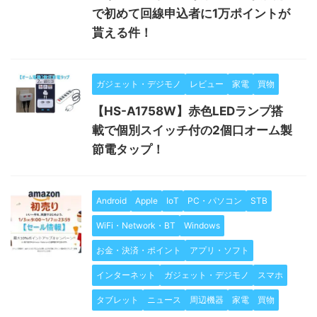
で初めて回線申込者に1万ポイントが
貰える件！
ガジェット・デジモノ
レビュー
家電
買物
【HS-A1758W】赤色LEDランプ搭
載で個別スイッチ付の2個口オーム製
節電タップ！
Android
Apple
IoT
PC・パソコン
STB
WiFi・Network・BT
Windows
お金・決済・ポイント
アプリ・ソフト
インターネット
ガジェット・デジモノ
スマホ
タブレット
ニュース
周辺機器
家電
買物