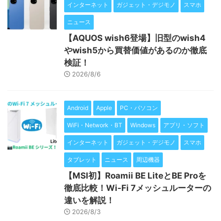
インターネット
ガジェット・デジモノ
スマホ
ニュース
【AQUOS wish6登場】旧型のwish4
やwish5から買替価値があるのか徹底
検証！
2026/8/6
Android
Apple
PC・パソコン
WiFi・Network・BT
Windows
アプリ・ソフト
インターネット
ガジェット・デジモノ
スマホ
タブレット
ニュース
周辺機器
【MSI初】Roamii BE LiteとBE Proを
徹底比較！Wi-Fi 7メッシュルーターの
違いを解説！
2026/8/3