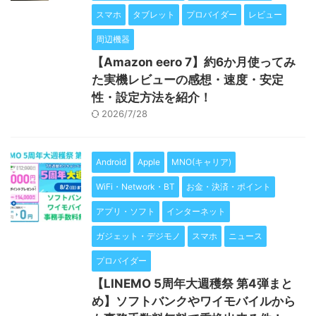
スマホ
タブレット
プロバイダー
レビュー
周辺機器
【Amazon eero 7】約6か月使ってみ
た実機レビューの感想・速度・安定
性・設定方法を紹介！
2026/7/28
Android
Apple
MNO(キャリア)
WiFi・Network・BT
お金・決済・ポイント
アプリ・ソフト
インターネット
ガジェット・デジモノ
スマホ
ニュース
プロバイダー
【LINEMO 5周年大週穫祭 第4弾まと
め】ソフトバンクやワイモバイルから