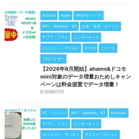
Android
Apple
MNO(キャリア)
WiFi・Network・BT
お金・決済・ポイント
アプリ・ソフト
インターネット
ガジェット・デジモノ
スマホ
ニュース
プロバイダー
【2026年8月開始】ahamo&ドコモ
mini対象のデータ増量おためしキャン
ペーンは料金据置でデータ増量！
2026/7/31
PC・パソコン
WiFi・Network・BT
Windows
アプリ・ソフト
インターネット
ガジェット・デジモノ
サブスクリプション