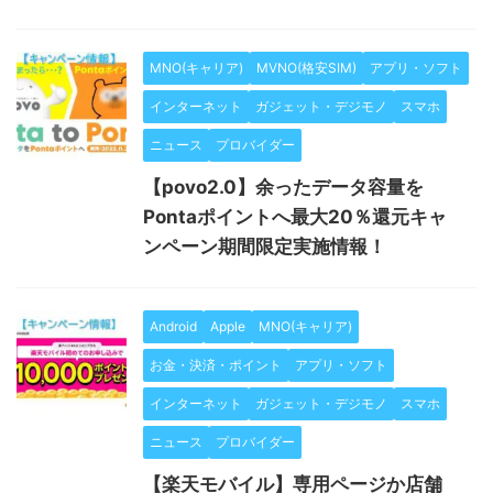
MNO(キャリア)
MVNO(格安SIM)
アプリ・ソフト
インターネット
ガジェット・デジモノ
スマホ
ニュース
プロバイダー
【povo2.0】余ったデータ容量を
Pontaポイントへ最大20％還元キャ
ンペーン期間限定実施情報！
Android
Apple
MNO(キャリア)
お金・決済・ポイント
アプリ・ソフト
インターネット
ガジェット・デジモノ
スマホ
ニュース
プロバイダー
【楽天モバイル】専用ページか店舗