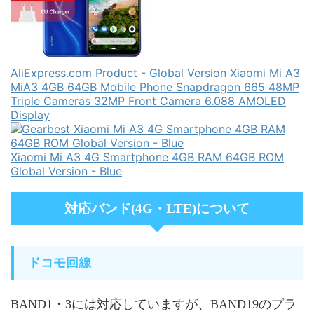
AliExpress.com Product - Global Version Xiaomi Mi A3
MiA3 4GB 64GB Mobile Phone Snapdragon 665 48MP
Triple Cameras 32MP Front Camera 6.088 AMOLED
Display
Xiaomi Mi A3 4G Smartphone 4GB RAM 64GB ROM
Global Version - Blue
対応バンド(4G・LTE)について
ドコモ回線
BAND1・3には対応していますが、BAND19のプラ