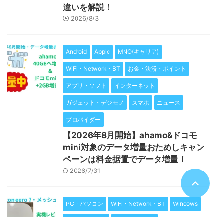
違いを解説！
2026/8/3
Android
Apple
MNO(キャリア)
WiFi・Network・BT
お金・決済・ポイント
アプリ・ソフト
インターネット
ガジェット・デジモノ
スマホ
ニュース
プロバイダー
【2026年8月開始】ahamo&ドコモ
mini対象のデータ増量おためしキャン
ペーンは料金据置でデータ増量！
2026/7/31
PC・パソコン
WiFi・Network・BT
Windows