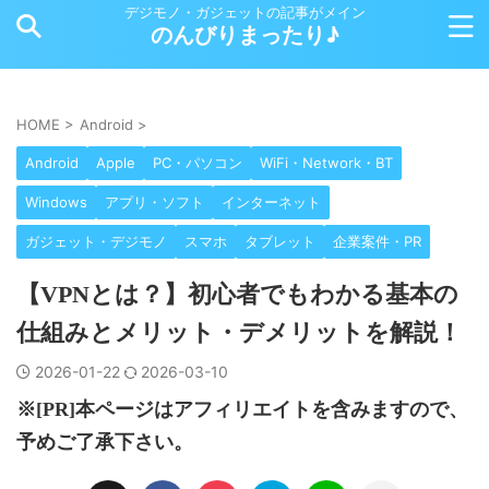
デジモノ・ガジェットの記事がメイン
のんびりまったり♪
HOME
>
Android
>
Android
Apple
PC・パソコン
WiFi・Network・BT
Windows
アプリ・ソフト
インターネット
ガジェット・デジモノ
スマホ
タブレット
企業案件・PR
【VPNとは？】初心者でもわかる基本の
仕組みとメリット・デメリットを解説！
2026-01-22
2026-03-10
※[PR]本ページはアフィリエイトを含みますので、
予めご了承下さい。