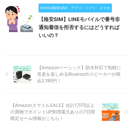
MVNO(格安SIM)
アプリ・ソフト
スマホ
【格安SIM】LINEモバイルで番号非
通知着信を拒否するにはどうすれば
いいの？
【Amazonベーシック】防水対応で気軽に
音楽を楽しめるBluetoothスピーカーが税
込2,180円！
【AmazonスマイルSALE】合計1万円以上
の買物でポイントUP割増還元ありの7日間
限定セール情報がこちら！