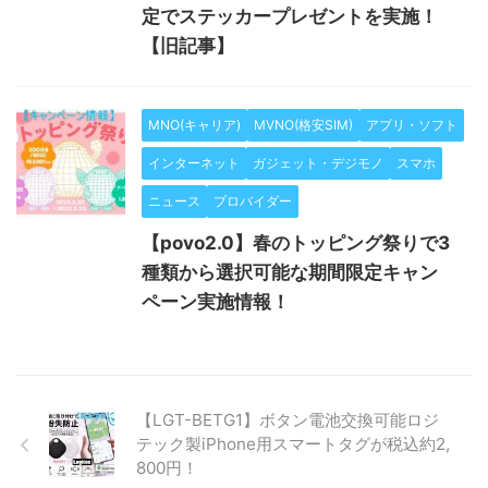
定でステッカープレゼントを実施！
【旧記事】
MNO(キャリア)
MVNO(格安SIM)
アプリ・ソフト
インターネット
ガジェット・デジモノ
スマホ
ニュース
プロバイダー
【povo2.0】春のトッピング祭りで3
種類から選択可能な期間限定キャン
ペーン実施情報！
【LGT-BETG1】ボタン電池交換可能ロジ
テック製iPhone用スマートタグが税込約2,
800円！