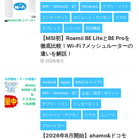
WiFi・Network・BT
Windows
アプリ・ソフト
インターネット
ガジェット・デジモノ
スマホ
タブレット
ニュース
周辺機器
【MSI初】Roamii BE LiteとBE Proを
徹底比較！Wi-Fi 7メッシュルーターの
違いを解説！
2026/8/3
Android
Apple
MNO(キャリア)
WiFi・Network・BT
お金・決済・ポイント
アプリ・ソフト
インターネット
ガジェット・デジモノ
スマホ
ニュース
プロバイダー
【2026年8月開始】ahamo&ドコモ