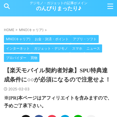
デジモノ・ガジェットの記事がメイン
のんびりまったり♪
HOME
>
MNO(キャリア)
>
MNO(キャリア)
お金・決済・ポイント
アプリ・ソフト
インターネット
ガジェット・デジモノ
スマホ
ニュース
プロバイダー
買物
【楽天モバイル契約者対象】SPU特典達
成条件に○○が必須になるので注意せよ！
2025-02-03
※[PR]本ページはアフィリエイトを含みますので、
予めご了承下さい。