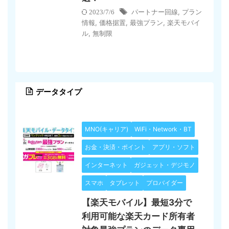
パートナー回線
,
プラン
2023/7/6
情報
,
価格据置
,
最強プラン
,
楽天モバイ
ル
,
無制限
データタイプ
MNO(キャリア)
WiFi・Network・BT
お金・決済・ポイント
アプリ・ソフト
インターネット
ガジェット・デジモノ
スマホ
タブレット
プロバイダー
【楽天モバイル】最短3分で
利用可能な楽天カード所有者