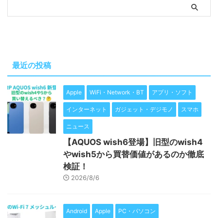
最近の投稿
Apple
WiFi・Network・BT
アプリ・ソフト
インターネット
ガジェット・デジモノ
スマホ
ニュース
【AQUOS wish6登場】旧型のwish4
やwish5から買替価値があるのか徹底
検証！
2026/8/6
Android
Apple
PC・パソコン