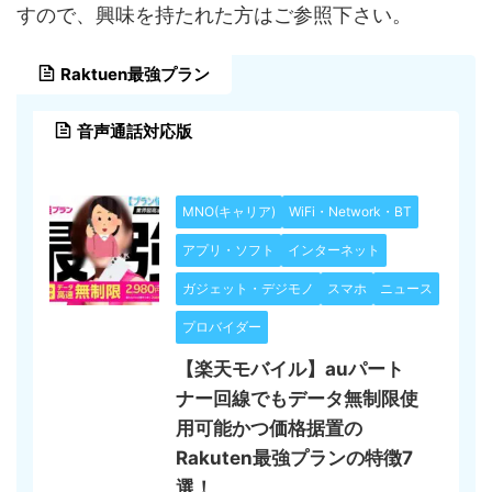
すので、興味を持たれた方はご参照下さい。
Raktuen最強プラン
音声通話対応版
MNO(キャリア)
WiFi・Network・BT
アプリ・ソフト
インターネット
ガジェット・デジモノ
スマホ
ニュース
プロバイダー
【楽天モバイル】auパート
ナー回線でもデータ無制限使
用可能かつ価格据置の
Rakuten最強プランの特徴7
選！