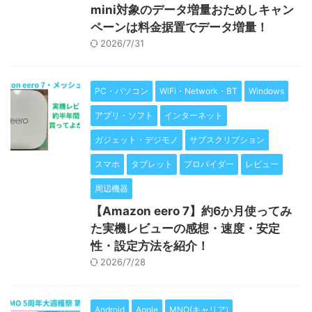
mini対象のデータ増量おためしキャン
ペーンは料金据置でデータ増量！
2026/7/31
PC・パソコン
WiFi・Network・BT
Windows
アプリ・ソフト
インターネット
ガジェット・デジモノ
サブスクリプション
スマホ
タブレット
プロバイダー
レビュー
周辺機器
【Amazon eero 7】約6か月使ってみ
た実機レビューの感想・速度・安定
性・設定方法を紹介！
2026/7/28
Android
Apple
MNO(キャリア)