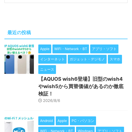
最近の投稿
Apple
WiFi・Network・BT
アプリ・ソフト
インターネット
ガジェット・デジモノ
スマホ
ニュース
【AQUOS wish6登場】旧型のwish4
やwish5から買替価値があるのか徹底
検証！
2026/8/6
Android
Apple
PC・パソコン
WiFi・Network・BT
Windows
アプリ・ソフト