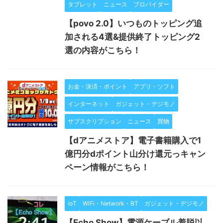
タブレット
ニュース
プロバイダー
【povo 2.0】いつものトッピング追
加される4選&提供終了トッピング2
選の内容がこちら！
お金・決済・ポイント
アプリ・ソフト
インターネット
ガジェット・デジモノ
サブスクリプション
ニュース
買物
【dアニメストア】電子書籍購入で1
億円分dポイント山分け還元っキャン
ペーン情報がこちら！
IoT
WiFi・Network・BT
ガジェット・デジモノ
【Echo Show】電源ケーブル着脱以