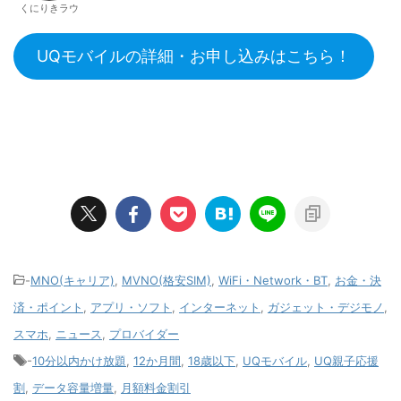
くにりきラウ
UQモバイルの詳細・お申し込みはこちら！
-
MNO(キャリア)
,
MVNO(格安SIM)
,
WiFi・Network・BT
,
お金・決
済・ポイント
,
アプリ・ソフト
,
インターネット
,
ガジェット・デジモノ
,
スマホ
,
ニュース
,
プロバイダー
-
10分以内かけ放題
,
12か月間
,
18歳以下
,
UQモバイル
,
UQ親子応援
割
,
データ容量増量
,
月額料金割引