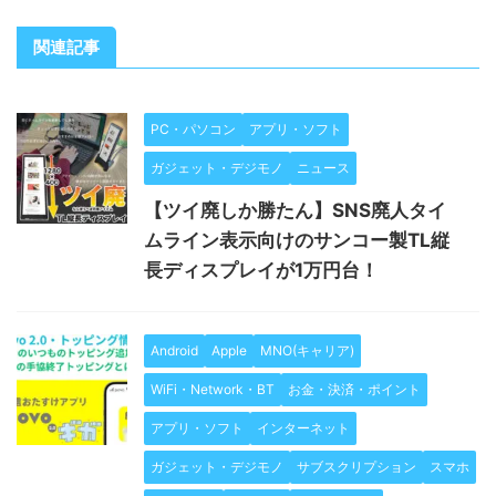
関連記事
PC・パソコン
アプリ・ソフト
ガジェット・デジモノ
ニュース
【ツイ廃しか勝たん】SNS廃人タイ
ムライン表示向けのサンコー製TL縦
長ディスプレイが1万円台！
Android
Apple
MNO(キャリア)
WiFi・Network・BT
お金・決済・ポイント
アプリ・ソフト
インターネット
ガジェット・デジモノ
サブスクリプション
スマホ