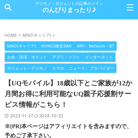
デジモノ・ガジェットの記事がメイン
のんびりまったり♪
HOME
>
MNO(キャリア)
>
MNO(キャリア)
MVNO(格安SIM)
WiFi・Network・BT
お金・決済・ポイント
アプリ・ソフト
インターネット
ガジェット・デジモノ
スマホ
ニュース
プロバイダー
【UQモバイル】18歳以下とご家族が12か
月間お得に利用可能なUQ親子応援割サー
ビス情報がこちら！
2023-11-27
2024-10-22
※[PR]本ページはアフィリエイトを含みますので、
予めご了承下さい。