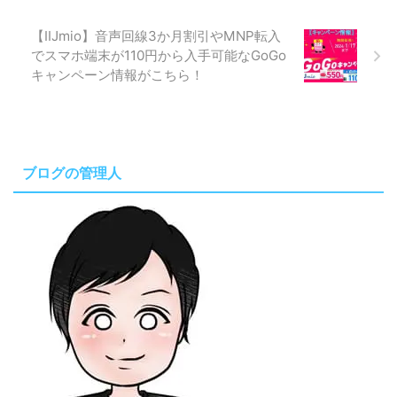
【IIJmio】音声回線3か月割引やMNP転入
でスマホ端末が110円から入手可能なGoGo
キャンペーン情報がこちら！
ブログの管理人