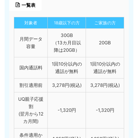
一覧表
対象者
18歳以下の方
ご家族の方
30GB
月間データ
（13カ月目以
20GB
容量
降は20GB）
1回10分以内の
1回10分以内の
国内通話料
通話が無料
通話が無料
割引適用前
3,278円(税込)
3,278円(税込)
UQ親子応援
割
-1,320円
-1,320円
(翌月から12
カ月間)
条件適用か