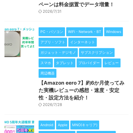
ペーンは料金据置でデータ増量！
2026/7/31
PC・パソコン
WiFi・Network・BT
Windows
アプリ・ソフト
インターネット
ガジェット・デジモノ
サブスクリプション
スマホ
タブレット
プロバイダー
レビュー
周辺機器
【Amazon eero 7】約6か月使ってみ
た実機レビューの感想・速度・安定
性・設定方法を紹介！
2026/7/28
Android
Apple
MNO(キャリア)