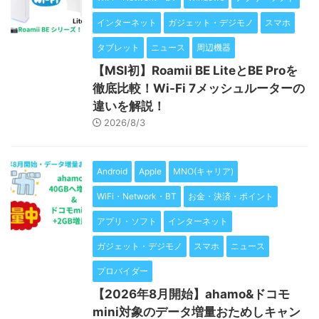
インターネット
ガジェット・デジモノ
スマホ
タブレット
ニュース
周辺機器
【MSI初】Roamii BE LiteとBE Proを
徹底比較！Wi-Fi 7メッシュルーターの
違いを解説！
2026/8/3
Android
Apple
MNO(キャリア)
WiFi・Network・BT
お金・決済・ポイント
アプリ・ソフト
インターネット
ガジェット・デジモノ
スマホ
ニュース
プロバイダー
【2026年8月開始】ahamo&ドコモ
mini対象のデータ増量おためしキャン