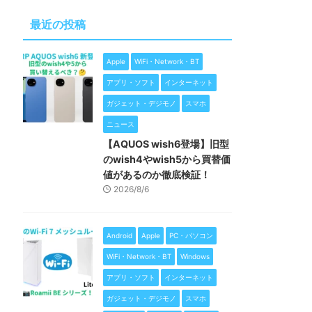
最近の投稿
Apple
WiFi・Network・BT
アプリ・ソフト
インターネット
ガジェット・デジモノ
スマホ
ニュース
【AQUOS wish6登場】旧型
のwish4やwish5から買替価
値があるのか徹底検証！
2026/8/6
Android
Apple
PC・パソコン
WiFi・Network・BT
Windows
アプリ・ソフト
インターネット
ガジェット・デジモノ
スマホ