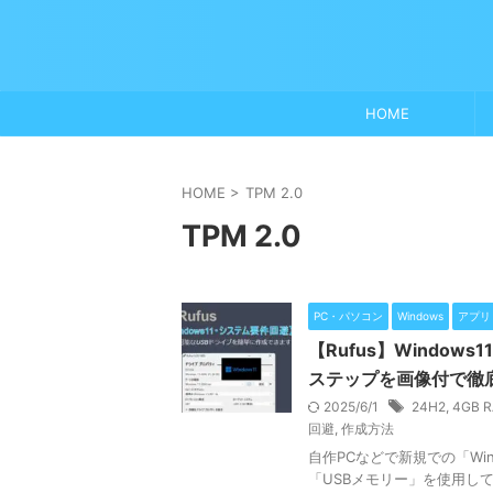
HOME
HOME
>
TPM 2.0
TPM 2.0
PC・パソコン
Windows
アプリ
【Rufus】Windo
ステップを画像付で徹
2025/6/1
24H2
,
4GB 
回避
,
作成方法
自作PCなどで新規での「W
「USBメモリー」を使用し