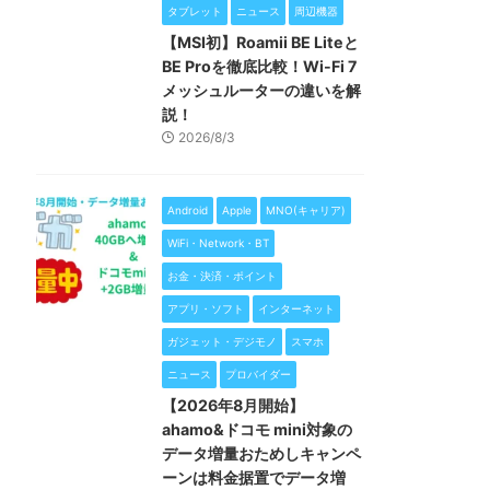
タブレット
ニュース
周辺機器
【MSI初】Roamii BE Liteと
BE Proを徹底比較！Wi-Fi 7
メッシュルーターの違いを解
説！
2026/8/3
Android
Apple
MNO(キャリア)
WiFi・Network・BT
お金・決済・ポイント
アプリ・ソフト
インターネット
ガジェット・デジモノ
スマホ
ニュース
プロバイダー
【2026年8月開始】
ahamo&ドコモ mini対象の
データ増量おためしキャンペ
ーンは料金据置でデータ増