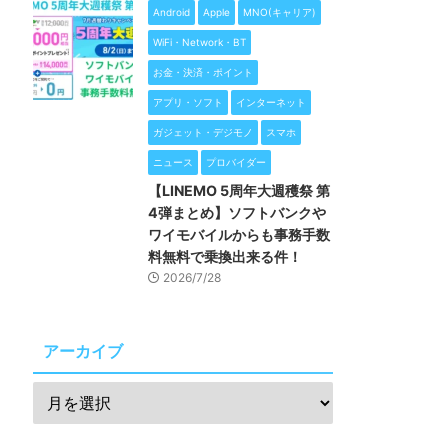
Android
Apple
MNO(キャリア)
WiFi・Network・BT
お金・決済・ポイント
アプリ・ソフト
インターネット
ガジェット・デジモノ
スマホ
ニュース
プロバイダー
【LINEMO 5周年大週穫祭 第
4弾まとめ】ソフトバンクや
ワイモバイルからも事務手数
料無料で乗換出来る件！
2026/7/28
アーカイブ