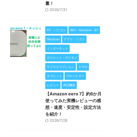
量！
2026/7/31
PC・パソコン
WiFi・Network・BT
Windows
アプリ・ソフト
インターネット
ガジェット・デジモノ
サブスクリプション
スマホ
タブレット
プロバイダー
レビュー
周辺機器
【Amazon eero 7】約6か月
使ってみた実機レビューの感
想・速度・安定性・設定方法
を紹介！
2026/7/28