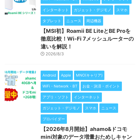
インターネット
ガジェット・デジモノ
スマホ
タブレット
ニュース
周辺機器
【MSI初】Roamii BE LiteとBE Proを
徹底比較！Wi-Fi 7メッシュルーターの
違いを解説！
2026/8/3
Android
Apple
MNO(キャリア)
WiFi・Network・BT
お金・決済・ポイント
アプリ・ソフト
インターネット
ガジェット・デジモノ
スマホ
ニュース
プロバイダー
【2026年8月開始】ahamo&ドコモ
mini対象のデータ増量おためしキャン