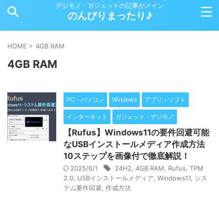
デジモノ・ガジェットの記事がメイン
のんびりまったり♪
HOME
>
4GB RAM
4GB RAM
PC・パソコン
Windows
アプリ・ソフト
インターネット
ガジェット・デジモノ
【Rufus】Windows11の要件回避可能
なUSBインストールメディア作成方法
10ステップを画像付で徹底解説！
2025/6/1
24H2
,
4GB RAM
,
Rufus
,
TPM
2.0
,
USBインストールメディア
,
Windows11
,
シス
テム要件回避
,
作成方法