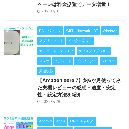
ペーンは料金据置でデータ増量！
2026/7/31
PC・パソコン
WiFi・Network・BT
Windows
アプリ・ソフト
インターネット
ガジェット・デジモノ
サブスクリプション
スマホ
タブレット
プロバイダー
レビュー
周辺機器
【Amazon eero 7】約6か月使ってみ
た実機レビューの感想・速度・安定
性・設定方法を紹介！
2026/7/28
Android
Apple
MNO(キャリア)