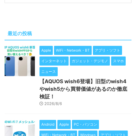
最近の投稿
Apple
WiFi・Network・BT
アプリ・ソフト
インターネット
ガジェット・デジモノ
スマホ
ニュース
【AQUOS wish6登場】旧型のwish4
やwish5から買替価値があるのか徹底
検証！
2026/8/6
Android
Apple
PC・パソコン
WiFi・Network・BT
Windows
アプリ・ソフト