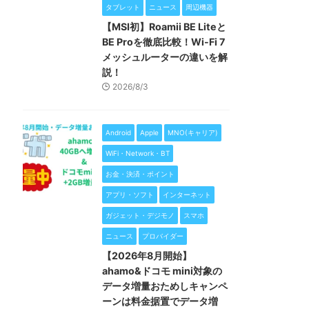
タブレット
ニュース
周辺機器
【MSI初】Roamii BE Liteと
BE Proを徹底比較！Wi-Fi 7
メッシュルーターの違いを解
説！
2026/8/3
Android
Apple
MNO(キャリア)
WiFi・Network・BT
お金・決済・ポイント
アプリ・ソフト
インターネット
ガジェット・デジモノ
スマホ
ニュース
プロバイダー
【2026年8月開始】
ahamo&ドコモ mini対象の
データ増量おためしキャンペ
ーンは料金据置でデータ増