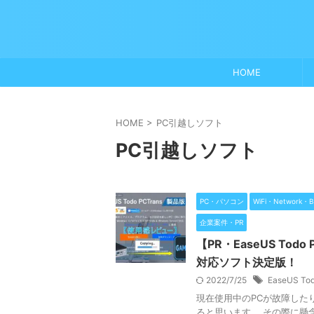
HOME
HOME
>
PC引越しソフト
PC引越しソフト
PC・パソコン
WiFi・Network・B
企業案件・PR
【PR・EaseUS Tod
対応ソフト決定版！
2022/7/25
EaseUS To
現在使用中のPCが故障した
ると思います。 その際に懸