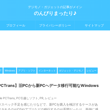
デジモノ・ガジェットの記事がメイン
のんびりまったり♪
プロフィール
プライバシーポリシー
サイトマップ
T
Windows
アプリ・ソフト
インターネット
ガジェット・デジモノ
レビュー
o PCTrans】旧PCから新PCへデータ移行可能なWindows
de PCTrans
,
PC引越しソフト
,
PR
,
レビュー
りスペック不足を感じたりなどで、新PCを購入を検討するケースがあ
念されるのがOSやアプリなどの移行するのが手間だったり、面倒に感