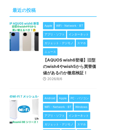
最近の投稿
Apple
WiFi・Network・BT
アプリ・ソフト
インターネット
ガジェット・デジモノ
スマホ
ニュース
【AQUOS wish6登場】旧型
のwish4やwish5から買替価
値があるのか徹底検証！
2026/8/6
Android
Apple
PC・パソコン
WiFi・Network・BT
Windows
アプリ・ソフト
インターネット
ガジェット・デジモノ
スマホ