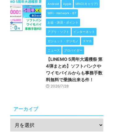
Android
Apple
MNO(キャリア)
WiFi・Network・BT
お金・決済・ポイント
アプリ・ソフト
インターネット
ガジェット・デジモノ
スマホ
ニュース
プロバイダー
【LINEMO 5周年大週穫祭 第
4弾まとめ】ソフトバンクや
ワイモバイルからも事務手数
料無料で乗換出来る件！
2026/7/28
アーカイブ