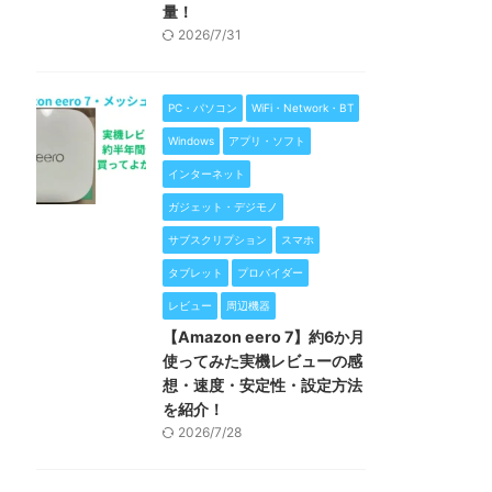
量！
2026/7/31
PC・パソコン
WiFi・Network・BT
Windows
アプリ・ソフト
インターネット
ガジェット・デジモノ
サブスクリプション
スマホ
タブレット
プロバイダー
レビュー
周辺機器
【Amazon eero 7】約6か月
使ってみた実機レビューの感
想・速度・安定性・設定方法
を紹介！
2026/7/28