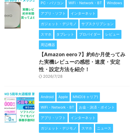
PC・パソコン
WiFi・Network・BT
Windows
アプリ・ソフト
インターネット
ガジェット・デジモノ
サブスクリプション
スマホ
タブレット
プロバイダー
レビュー
周辺機器
【Amazon eero 7】約6か月使ってみ
た実機レビューの感想・速度・安定
性・設定方法を紹介！
2026/7/28
Android
Apple
MNO(キャリア)
WiFi・Network・BT
お金・決済・ポイント
アプリ・ソフト
インターネット
ガジェット・デジモノ
スマホ
ニュース