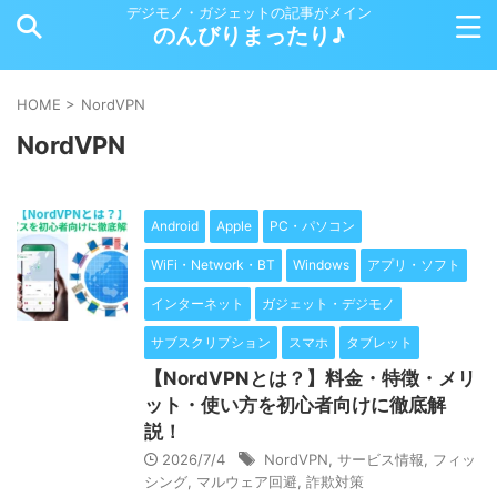
デジモノ・ガジェットの記事がメイン
のんびりまったり♪
HOME
>
NordVPN
NordVPN
Android
Apple
PC・パソコン
WiFi・Network・BT
Windows
アプリ・ソフト
インターネット
ガジェット・デジモノ
サブスクリプション
スマホ
タブレット
【NordVPNとは？】料金・特徴・メリ
ット・使い方を初心者向けに徹底解
説！
2026/7/4
NordVPN
,
サービス情報
,
フィッ
シング
,
マルウェア回避
,
詐欺対策