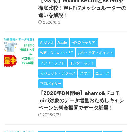
【MSI初】Roamii BE LiteとBE Proを
徹底比較！Wi-Fi 7メッシュルーターの
違いを解説！
2026/8/3
Android
Apple
MNO(キャリア)
WiFi・Network・BT
お金・決済・ポイント
アプリ・ソフト
インターネット
ガジェット・デジモノ
スマホ
ニュース
プロバイダー
【2026年8月開始】ahamo&ドコモ
mini対象のデータ増量おためしキャン
ペーンは料金据置でデータ増量！
2026/7/31