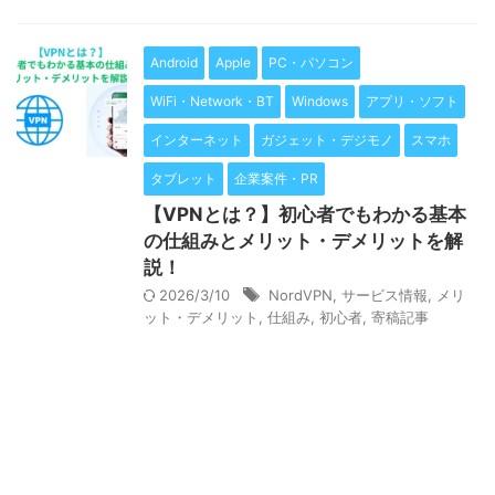
Android
Apple
PC・パソコン
WiFi・Network・BT
Windows
アプリ・ソフト
インターネット
ガジェット・デジモノ
スマホ
タブレット
企業案件・PR
【VPNとは？】初心者でもわかる基本
の仕組みとメリット・デメリットを解
説！
2026/3/10
NordVPN
,
サービス情報
,
メリ
ット・デメリット
,
仕組み
,
初心者
,
寄稿記事