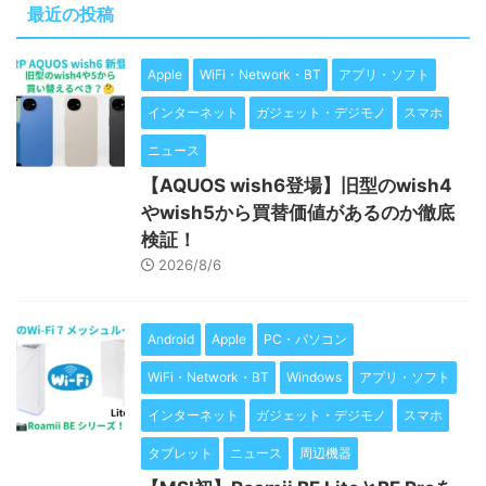
最近の投稿
Apple
WiFi・Network・BT
アプリ・ソフト
インターネット
ガジェット・デジモノ
スマホ
ニュース
【AQUOS wish6登場】旧型のwish4
やwish5から買替価値があるのか徹底
検証！
2026/8/6
Android
Apple
PC・パソコン
WiFi・Network・BT
Windows
アプリ・ソフト
インターネット
ガジェット・デジモノ
スマホ
タブレット
ニュース
周辺機器