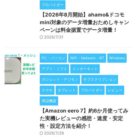
プロバイダー
【2026年8月開始】ahamo&ドコモ
mini対象のデータ増量おためしキャン
ペーンは料金据置でデータ増量！
2026/7/31
PC・パソコン
WiFi・Network・BT
Windows
アプリ・ソフト
インターネット
ガジェット・デジモノ
サブスクリプション
スマホ
タブレット
プロバイダー
レビュー
周辺機器
【Amazon eero 7】約6か月使ってみ
た実機レビューの感想・速度・安定
性・設定方法を紹介！
2026/7/28