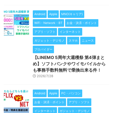
Android
Apple
MNO(キャリア)
WiFi・Network・BT
お金・決済・ポイント
アプリ・ソフト
インターネット
ガジェット・デジモノ
スマホ
ニュース
プロバイダー
【LINEMO 5周年大週穫祭 第4弾まと
め】ソフトバンクやワイモバイルから
も事務手数料無料で乗換出来る件！
2026/7/28
Android
Apple
PC・パソコン
お金・決済・ポイント
アプリ・ソフト
インターネット
ガジェット・デジモノ