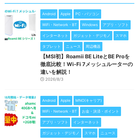
Android
Apple
PC・パソコン
WiFi・Network・BT
Windows
アプリ・ソフト
インターネット
ガジェット・デジモノ
スマホ
タブレット
ニュース
周辺機器
【MSI初】Roamii BE LiteとBE Proを
徹底比較！Wi-Fi 7メッシュルーターの
違いを解説！
2026/8/3
Android
Apple
MNO(キャリア)
WiFi・Network・BT
お金・決済・ポイント
アプリ・ソフト
インターネット
ガジェット・デジモノ
スマホ
ニュース