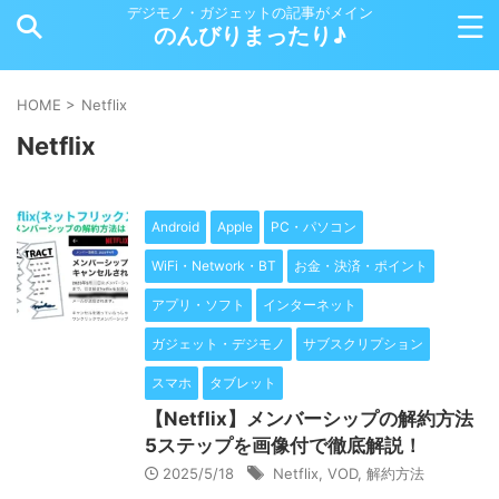
デジモノ・ガジェットの記事がメイン
のんびりまったり♪
HOME
>
Netflix
Netflix
Android
Apple
PC・パソコン
WiFi・Network・BT
お金・決済・ポイント
アプリ・ソフト
インターネット
ガジェット・デジモノ
サブスクリプション
スマホ
タブレット
【Netflix】メンバーシップの解約方法
5ステップを画像付で徹底解説！
2025/5/18
Netflix
,
VOD
,
解約方法