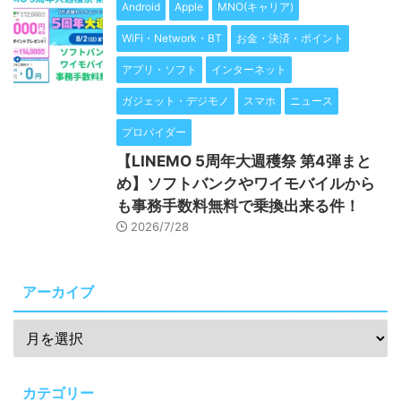
Android
Apple
MNO(キャリア)
WiFi・Network・BT
お金・決済・ポイント
アプリ・ソフト
インターネット
ガジェット・デジモノ
スマホ
ニュース
プロバイダー
【LINEMO 5周年大週穫祭 第4弾まと
め】ソフトバンクやワイモバイルから
も事務手数料無料で乗換出来る件！
2026/7/28
アーカイブ
カテゴリー