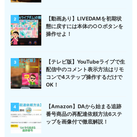
【動画あり】LIVEDAMを初期状
2
態に戻すには本体の○○ボタンを
操作せよ！
【テレビ版】YouTubeライブで生
3
配信中のコメント表示方法はリモ
コンで4ステップ操作するだけで
OK！
【Amazon】DAから始まる追跡
4
番号商品の再配達依頼方法6ステ
ップを画像付で徹底解説！