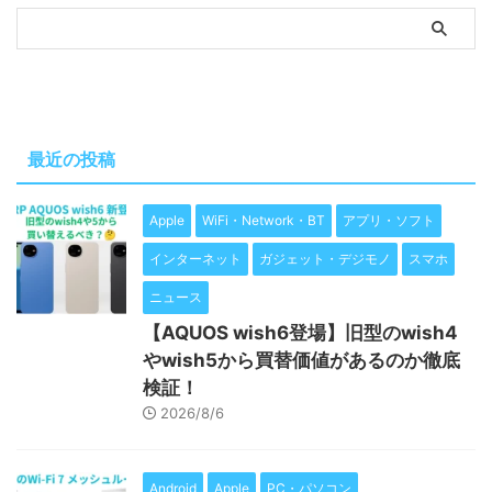
最近の投稿
Apple
WiFi・Network・BT
アプリ・ソフト
インターネット
ガジェット・デジモノ
スマホ
ニュース
【AQUOS wish6登場】旧型のwish4
やwish5から買替価値があるのか徹底
検証！
2026/8/6
Android
Apple
PC・パソコン