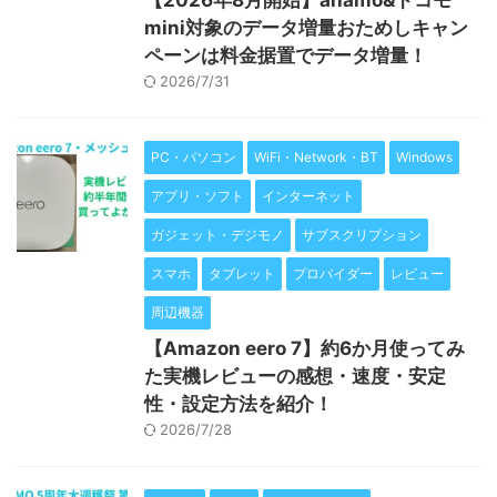
【2026年8月開始】ahamo&ドコモ
mini対象のデータ増量おためしキャン
ペーンは料金据置でデータ増量！
2026/7/31
PC・パソコン
WiFi・Network・BT
Windows
アプリ・ソフト
インターネット
ガジェット・デジモノ
サブスクリプション
スマホ
タブレット
プロバイダー
レビュー
周辺機器
【Amazon eero 7】約6か月使ってみ
た実機レビューの感想・速度・安定
性・設定方法を紹介！
2026/7/28