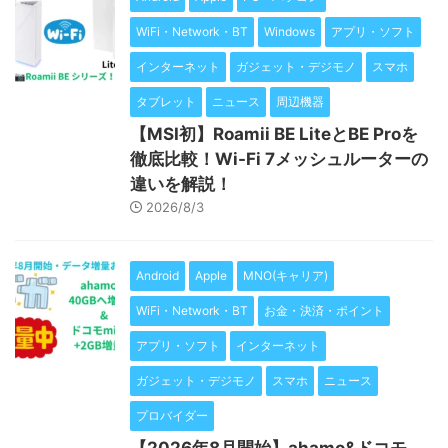
WiFi・Network・BT
Windows
アプリ・ソフト
インターネット
ガジェット・デジモノ
スマホ
タブレット
ニュース
周辺機器
【MSI初】Roamii BE LiteとBE Proを
徹底比較！Wi-Fi 7メッシュルーターの
違いを解説！
2026/8/3
Android
Apple
MNO(キャリア)
WiFi・Network・BT
お金・決済・ポイント
アプリ・ソフト
インターネット
ガジェット・デジモノ
スマホ
ニュース
プロバイダー