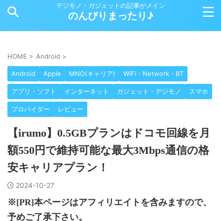
デジモノ・ガジェットの記事がメイン
のんびりまったり♪
HOME
>
Android
>
Android
Apple
MNO(キャリア)
WiFi・Network・BT
アプリ・ソフト
インターネット
ガジェット・デジモノ
スマホ
プロバイダー
レビュー
【irumo】0.5GBプランはドコモ回線を月
額550円で維持可能な最大3Mbps通信の格
安キャリアプラン！
2024-10-27
※[PR]本ページはアフィリエイトを含みますので、
予めご了承下さい。