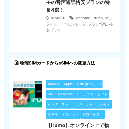
モの音声通話格安プランの特
長4選！
docomo
,
irumo
,
オン
2024/9/10
ライン
,
ドコモショップ
,
プラン情報
,
格
安プラン
物理SIMカードからeSIMへの変更方法
Android
Apple
MNO(キャリア)
WiFi・Network・BT
アプリ・ソフト
インターネット
ガジェット・デジモノ
スマホ
タブレット
プロバイダー
【irumo】オンライン上で物