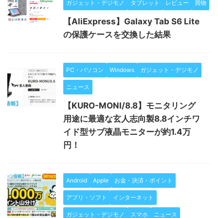
ガジェット・デジモノ
タブレット
レビュー
買物
【AliExpress】Galaxy Tab S6 Lite
の保護ケースを交換した結果
PC・パソコン
Windows
ガジェット・デジモノ
ニュース
【KURO-MONI/8.8】モニタリング
用途に最適な玄人志向製8.8インチワ
イド型サブ液晶モニターが約1.4万
円！
Android
Apple
お金・決済・ポイント
アプリ・ソフト
インターネット
ガジェット・デジモノ
スマホ
ニュース