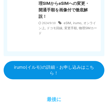
理SIMからeSIMへの変更・
開通手順を画像付で徹底解
説！
eSIM
,
irumo
,
オンライ
2024/9/10
ン上
,
ドコモ回線
,
変更手順
,
物理SIMカー
ド
irumo(イルモ)の詳細・お申し込みはこち
ら！
最後に