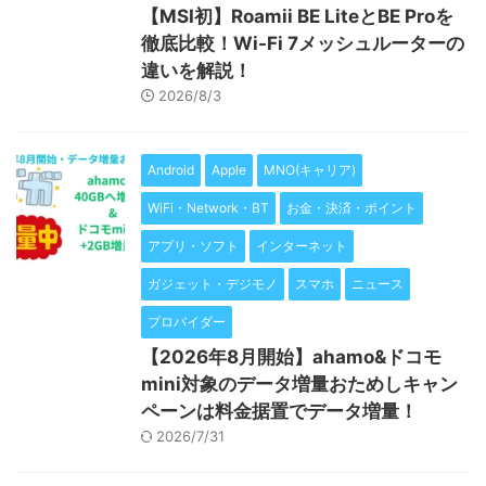
【MSI初】Roamii BE LiteとBE Proを
徹底比較！Wi-Fi 7メッシュルーターの
違いを解説！
2026/8/3
Android
Apple
MNO(キャリア)
WiFi・Network・BT
お金・決済・ポイント
アプリ・ソフト
インターネット
ガジェット・デジモノ
スマホ
ニュース
プロバイダー
【2026年8月開始】ahamo&ドコモ
mini対象のデータ増量おためしキャン
ペーンは料金据置でデータ増量！
2026/7/31