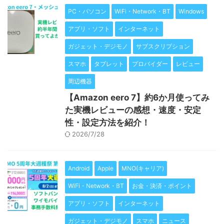
PC・パソコン
WiFi・Network・BT
Windows
アプリ・ソフト
インターネット
ガジェット・デジモノ
サブスクリプション
スマホ
タブレット
プロバイダー
レビュー
周辺機器
【Amazon eero 7】約6か月使ってみ
た実機レビューの感想・速度・安定
性・設定方法を紹介！
2026/7/28
Android
Apple
MNO(キャリア)
WiFi・Network・BT
お金・決済・ポイント
アプリ・ソフト
インターネット
ガジェット・デジモノ
スマホ
ニュース