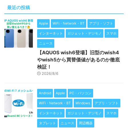
最近の投稿
Apple
WiFi・Network・BT
アプリ・ソフト
インターネット
ガジェット・デジモノ
スマホ
ニュース
【AQUOS wish6登場】旧型のwish4
やwish5から買替価値があるのか徹底
検証！
2026/8/6
Android
Apple
PC・パソコン
WiFi・Network・BT
Windows
アプリ・ソフト
インターネット
ガジェット・デジモノ
スマホ
タブレット
ニュース
周辺機器