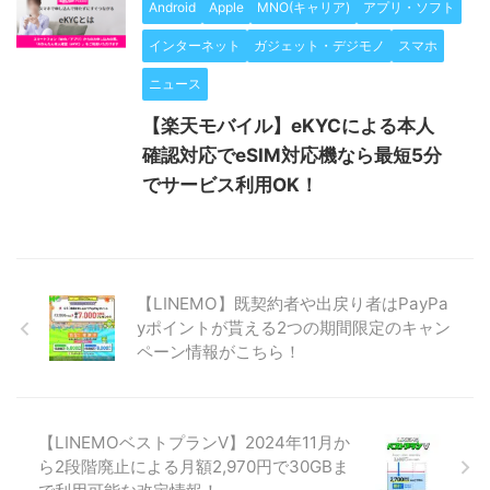
Android
Apple
MNO(キャリア)
アプリ・ソフト
インターネット
ガジェット・デジモノ
スマホ
ニュース
【楽天モバイル】eKYCによる本人
確認対応でeSIM対応機なら最短5分
でサービス利用OK！
【LINEMO】既契約者や出戻り者はPayPa
yポイントが貰える2つの期間限定のキャン
ペーン情報がこちら！
【LINEMOベストプランV】2024年11月か
ら2段階廃止による月額2,970円で30GBま