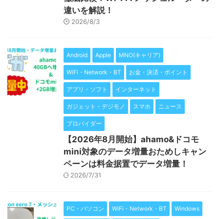
違いを解説！
2026/8/3
Android
Apple
MNO(キャリア)
WiFi・Network・BT
お金・決済・ポイント
アプリ・ソフト
インターネット
ガジェット・デジモノ
スマホ
ニュース
プロバイダー
【2026年8月開始】ahamo&ドコモ
mini対象のデータ増量おためしキャン
ペーンは料金据置でデータ増量！
2026/7/31
PC・パソコン
WiFi・Network・BT
Windows