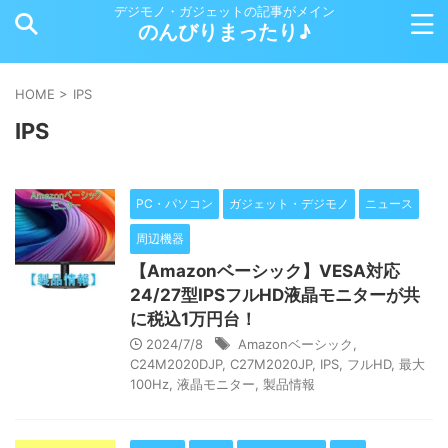
デジモノ・ガジェットの記事がメイン
のんびりまったり♪
HOME
>
IPS
IPS
PC・パソコン
ガジェット・デジモノ
ニュース
周辺機器
【Amazonベーシック】VESA対応
24/27型IPSフルHD液晶モニターが共
に税込1万円台！
2024/7/8
Amazonベーシック
,
C24M2020DJP
,
C27M2020JP
,
IPS
,
フルHD
,
最大
100Hz
,
液晶モニター
,
製品情報