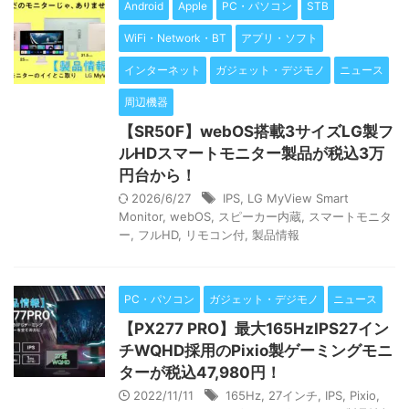
Android
Apple
PC・パソコン
STB
WiFi・Network・BT
アプリ・ソフト
インターネット
ガジェット・デジモノ
ニュース
周辺機器
【SR50F】webOS搭載3サイズLG製フ
ルHDスマートモニター製品が税込3万
円台から！
2026/6/27
IPS
,
LG MyView Smart
Monitor
,
webOS
,
スピーカー内蔵
,
スマートモニタ
ー
,
フルHD
,
リモコン付
,
製品情報
PC・パソコン
ガジェット・デジモノ
ニュース
【PX277 PRO】最大165HzIPS27イン
チWQHD採用のPixio製ゲーミングモニ
ターが税込47,980円！
2022/11/11
165Hz
,
27インチ
,
IPS
,
Pixio
,