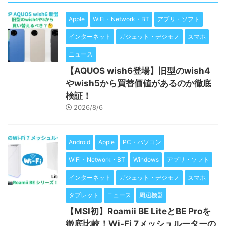
Apple
WiFi・Network・BT
アプリ・ソフト
インターネット
ガジェット・デジモノ
スマホ
ニュース
【AQUOS wish6登場】旧型のwish4
やwish5から買替価値があるのか徹底
検証！
2026/8/6
Android
Apple
PC・パソコン
WiFi・Network・BT
Windows
アプリ・ソフト
インターネット
ガジェット・デジモノ
スマホ
タブレット
ニュース
周辺機器
【MSI初】Roamii BE LiteとBE Proを
徹底比較！Wi-Fi 7メッシュルーターの