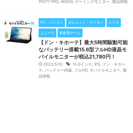
PX277 PRO
,
WQHD
,
ゲーミングモニター
,
製品情報
PC・パソコン
ガジェット・デジモノ
スマホ
ニュース
家庭用ゲーム
【ドン・キホーテ】最大5時間駆動可能
なバッテリー搭載15.6型フルHD液晶モ
バイルモニターが税込21,780円！
2022/5/10
15.6インチ
,
IPS
,
ドン・キホー
テ
,
バッテリー内蔵
,
フルHD
,
モバイルモニター
,
製
品情報