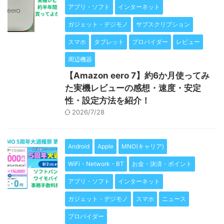
アプリ・ソフト
インターネット
ガジェット・デジモノ
サブスクリプション
スマホ
タブレット
プロバイダー
レビュー
周辺機器
【Amazon eero 7】約6か月使ってみ
た実機レビューの感想・速度・安定
性・設定方法を紹介！
2026/7/28
Android
Apple
MNO(キャリア)
WiFi・Network・BT
お金・決済・ポイント
アプリ・ソフト
インターネット
ガジェット・デジモノ
スマホ
ニュース
プロバイダー