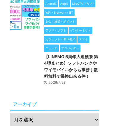
Android
Apple
MNO(キャリア)
WiFi・Network・BT
お金・決済・ポイント
アプリ・ソフト
インターネット
ガジェット・デジモノ
スマホ
ニュース
プロバイダー
【LINEMO 5周年大週穫祭 第
4弾まとめ】ソフトバンクや
ワイモバイルからも事務手数
料無料で乗換出来る件！
2026/7/28
アーカイブ