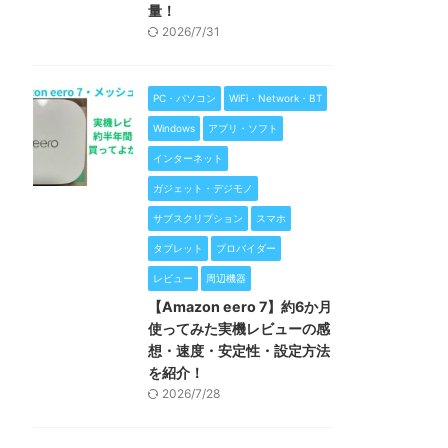
量！
2026/7/31
PC・パソコン
WiFi・Network・BT
Windows
アプリ・ソフト
インターネット
ガジェット・デジモノ
サブスクリプション
スマホ
タブレット
プロバイダー
レビュー
周辺機器
【Amazon eero 7】約6か月
使ってみた実機レビューの感
想・速度・安定性・設定方法
を紹介！
2026/7/28