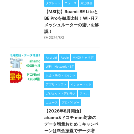
タブレット
ニュース
周辺機器
【MSI初】Roamii BE Liteと
BE Proを徹底比較！Wi-Fi 7
メッシュルーターの違いを解
説！
2026/8/3
Android
Apple
MNO(キャリア)
WiFi・Network・BT
お金・決済・ポイント
アプリ・ソフト
インターネット
ガジェット・デジモノ
スマホ
ニュース
プロバイダー
【2026年8月開始】
ahamo&ドコモ mini対象の
データ増量おためしキャンペ
ーンは料金据置でデータ増