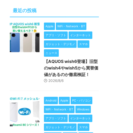
最近の投稿
Apple
WiFi・Network・BT
アプリ・ソフト
インターネット
ガジェット・デジモノ
スマホ
ニュース
【AQUOS wish6登場】旧型
のwish4やwish5から買替価
値があるのか徹底検証！
2026/8/6
Android
Apple
PC・パソコン
WiFi・Network・BT
Windows
アプリ・ソフト
インターネット
ガジェット・デジモノ
スマホ