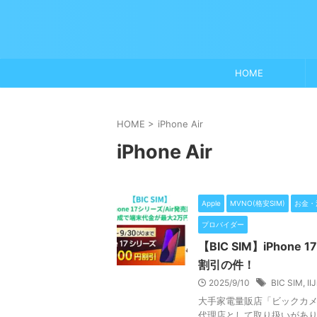
HOME
HOME
>
iPhone Air
iPhone Air
Apple
MVNO(格安SIM)
お金・
プロバイダー
【BIC SIM】iPho
割引の件！
2025/9/10
BIC SIM
,
II
大手家電量販店「ビックカメラ」
代理店として取り扱いがあり