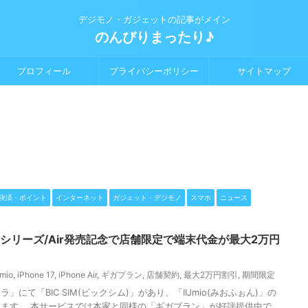
デジモノ・ガジェットの記事がメイン
のんびりまったり♪
プロフィール
プライバシーポリシー
サイトマップ
決済・ポイント
インターネット
ガジェット・デジモノ
スマホ
ニュース
ne 17シリーズ/Air発売記念で店舗限定で端末代金が最大2万円
Jmio
,
iPhone 17
,
iPhone Air
,
ギガプラン
,
店舗契約
,
最大2万円割引
,
期間限定
にて「BIC SIM(ビックシム)」があり、「IIJmio(みおふぉん)」の
ます。 本サービスでは本家と同様の「ギガプラン」が好評提供中で、