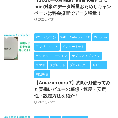
【2026年8月開始】ahamo&ドコモ
mini対象のデータ増量おためしキャン
ペーンは料金据置でデータ増量！
2026/7/31
PC・パソコン
WiFi・Network・BT
Windows
アプリ・ソフト
インターネット
ガジェット・デジモノ
サブスクリプション
スマホ
タブレット
プロバイダー
レビュー
周辺機器
【Amazon eero 7】約6か月使ってみ
た実機レビューの感想・速度・安定
性・設定方法を紹介！
2026/7/28