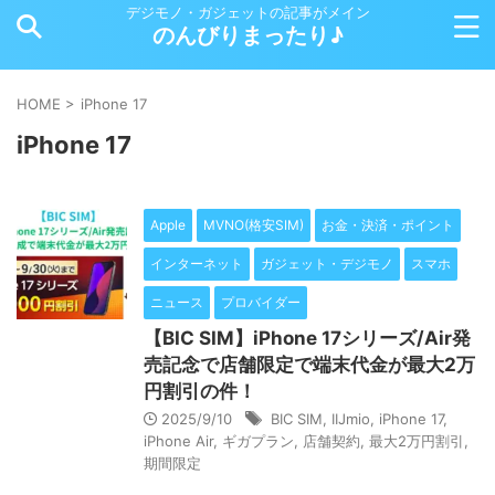
デジモノ・ガジェットの記事がメイン
のんびりまったり♪
HOME
>
iPhone 17
iPhone 17
Apple
MVNO(格安SIM)
お金・決済・ポイント
インターネット
ガジェット・デジモノ
スマホ
ニュース
プロバイダー
【BIC SIM】iPhone 17シリーズ/Air発
売記念で店舗限定で端末代金が最大2万
円割引の件！
2025/9/10
BIC SIM
,
IIJmio
,
iPhone 17
,
iPhone Air
,
ギガプラン
,
店舗契約
,
最大2万円割引
,
期間限定