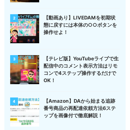
【動画あり】LIVEDAMを初期状
2
態に戻すには本体の○○ボタンを
操作せよ！
【テレビ版】YouTubeライブで生
3
配信中のコメント表示方法はリモ
コンで4ステップ操作するだけで
OK！
【Amazon】DAから始まる追跡
4
番号商品の再配達依頼方法6ステ
ップを画像付で徹底解説！