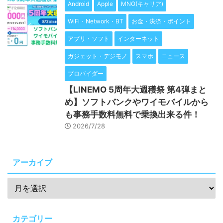
Android
Apple
MNO(キャリア)
WiFi・Network・BT
お金・決済・ポイント
アプリ・ソフト
インターネット
ガジェット・デジモノ
スマホ
ニュース
プロバイダー
【LINEMO 5周年大週穫祭 第4弾まと
め】ソフトバンクやワイモバイルから
も事務手数料無料で乗換出来る件！
2026/7/28
アーカイブ
カテゴリー