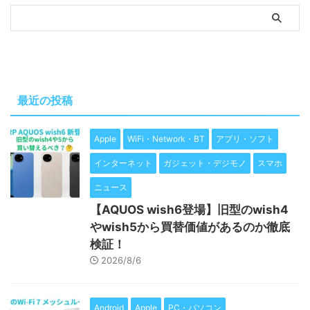
最近の投稿
Apple
WiFi・Network・BT
アプリ・ソフト
インターネット
ガジェット・デジモノ
スマホ
ニュース
【AQUOS wish6登場】旧型のwish4
やwish5から買替価値があるのか徹底
検証！
2026/8/6
Android
Apple
PC・パソコン