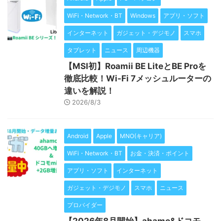
WiFi・Network・BT
Windows
アプリ・ソフト
インターネット
ガジェット・デジモノ
スマホ
タブレット
ニュース
周辺機器
【MSI初】Roamii BE LiteとBE Proを
徹底比較！Wi-Fi 7メッシュルーターの
違いを解説！
2026/8/3
Android
Apple
MNO(キャリア)
WiFi・Network・BT
お金・決済・ポイント
アプリ・ソフト
インターネット
ガジェット・デジモノ
スマホ
ニュース
プロバイダー