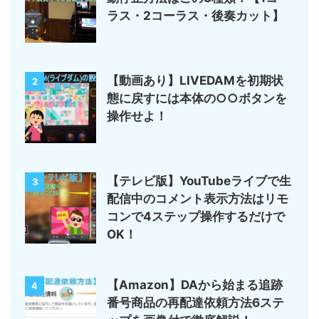
ラス・2コーラス・後奏カット】
【動画あり】LIVEDAMを初期状
2
態に戻すには本体の○○ボタンを
操作せよ！
【テレビ版】YouTubeライブで生
3
配信中のコメント表示方法はリモ
コンで4ステップ操作するだけで
OK！
【Amazon】DAから始まる追跡
4
番号商品の再配達依頼方法6ステ