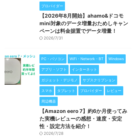
プロバイダー
【2026年8月開始】ahamo&ドコモ
mini対象のデータ増量おためしキャン
ペーンは料金据置でデータ増量！
2026/7/31
PC・パソコン
WiFi・Network・BT
Windows
アプリ・ソフト
インターネット
ガジェット・デジモノ
サブスクリプション
スマホ
タブレット
プロバイダー
レビュー
周辺機器
【Amazon eero 7】約6か月使ってみ
た実機レビューの感想・速度・安定
性・設定方法を紹介！
2026/7/28