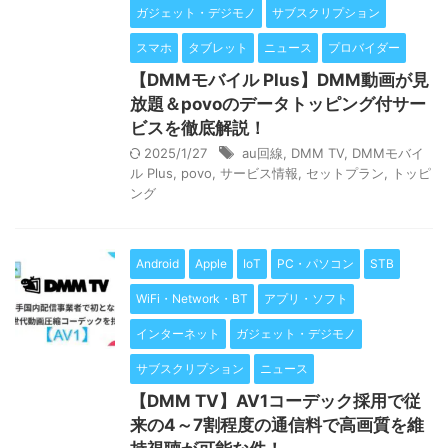
ガジェット・デジモノ
サブスクリプション
スマホ
タブレット
ニュース
プロバイダー
【DMMモバイル Plus】DMM動画が見
放題＆povoのデータトッピング付サー
ビスを徹底解説！
2025/1/27
au回線
,
DMM TV
,
DMMモバイ
ル Plus
,
povo
,
サービス情報
,
セットプラン
,
トッピ
ング
Android
Apple
IoT
PC・パソコン
STB
WiFi・Network・BT
アプリ・ソフト
インターネット
ガジェット・デジモノ
サブスクリプション
ニュース
【DMM TV】AV1コーデック採用で従
来の4～7割程度の通信料で高画質を維