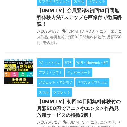
サブスクリプション
スマホ
タブレット
【DMM TV】会員登録&初回14日間無
料体験方法7ステップを画像付で徹底解
説！
2025/1/27
DMM TV
,
VOD
,
アニメ・エンタ
メ作品
,
会員登録
,
初回30日間無料体験付
,
月額550
円
,
申込方法
PC・パソコン
STB
WiFi・Network・BT
アプリ・ソフト
インターネット
ガジェット・デジモノ
サブスクリプション
スマホ
タブレット
【DMM TV】初回14日間無料体験付の
月額550円でアニメやエンタメ作品見
放題サービスの特徴6選！
2025/8/28
DMM TV
,
アニメ
,
エンタメ
,
サ