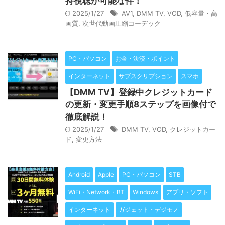
持視聴が可能な件！
2025/1/27
AV1
,
DMM TV
,
VOD
,
低容量・高
画質
,
次世代動画圧縮コーデック
PC・パソコン
お金・決済・ポイント
インターネット
サブスクリプション
スマホ
【DMM TV】登録中クレジットカード
の更新・変更手順8ステップを画像付で
徹底解説！
2025/1/27
DMM TV
,
VOD
,
クレジットカー
ド
,
変更方法
Android
Apple
PC・パソコン
STB
WiFi・Network・BT
Windows
アプリ・ソフト
インターネット
ガジェット・デジモノ