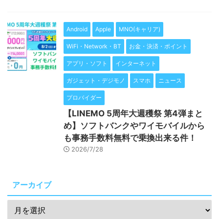
Android
Apple
MNO(キャリア)
WiFi・Network・BT
お金・決済・ポイント
アプリ・ソフト
インターネット
ガジェット・デジモノ
スマホ
ニュース
プロバイダー
【LINEMO 5周年大週穫祭 第4弾まと
め】ソフトバンクやワイモバイルから
も事務手数料無料で乗換出来る件！
2026/7/28
アーカイブ