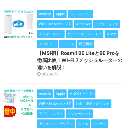
Android
Apple
PC・パソコン
WiFi・Network・BT
Windows
アプリ・ソフト
インターネット
ガジェット・デジモノ
スマホ
タブレット
ニュース
周辺機器
【MSI初】Roamii BE LiteとBE Proを
徹底比較！Wi-Fi 7メッシュルーターの
違いを解説！
2026/8/3
Android
Apple
MNO(キャリア)
WiFi・Network・BT
お金・決済・ポイント
アプリ・ソフト
インターネット
ガジェット・デジモノ
スマホ
ニュース