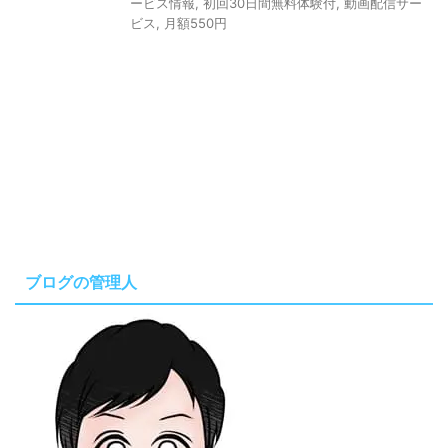
ービス情報
,
初回30日間無料体験付
,
動画配信サー
ビス
,
月額550円
ブログの管理人