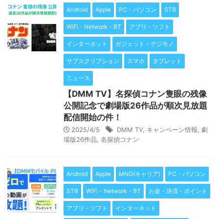
Android
Apple
PC・パソコン
STB
WiFi・Network・BT
アプリ・ソフト
インターネット
ガジェット・デジモノ
サブスクリプション
スマホ
タブレット
ニュース
【DMM TV】名探偵コナン隻眼の残像
公開記念で劇場版26作品が順次見放題
配信開始の件！
2025/4/5
DMM TV
,
キャンペーン情報
,
劇
場版26作品
,
名探偵コナン
Android
Apple
MNO(キャリア)
PC・パソコン
STB
WiFi・Network・BT
お金・決済・ポイント
アプリ・ソフト
インターネット