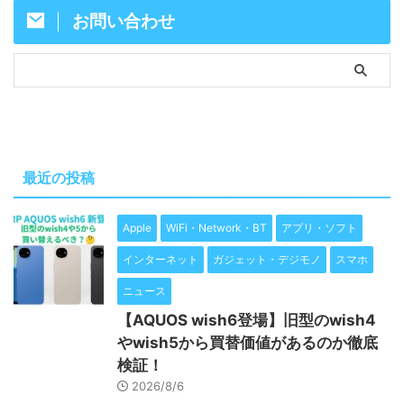
お問い合わせ
最近の投稿
Apple
WiFi・Network・BT
アプリ・ソフト
インターネット
ガジェット・デジモノ
スマホ
ニュース
【AQUOS wish6登場】旧型のwish4
やwish5から買替価値があるのか徹底
検証！
2026/8/6