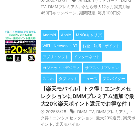
2025/12/21
Amazonギフトカード
,
DMM
TV
,
DMMプレミアム
,
今なら最大12ヶ月実質月額
450円キャンペーン
,
期間限定
,
毎月100円分
Android
Apple
MNO(キャリア)
WiFi・Network・BT
お金・決済・ポイント
アプリ・ソフト
インターネット
ガジェット・デジモノ
サブスクリプション
スマホ
タブレット
ニュース
プロバイダー
【楽天モバイル】トク得！エンタメセ
レクションにDMMプレミアム追加で最
大20%楽天ポイント還元でお得な件！
2025/8/28
DMM TV
,
DMMプレミアム
,
ト
ク得！エンタメセレクション
,
最大20%還元
,
楽天ポ
イント
,
楽天モバイル