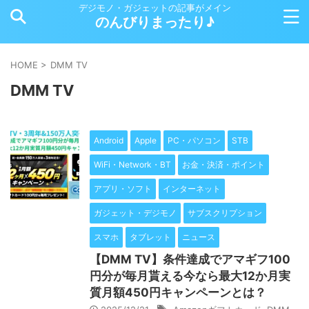
デジモノ・ガジェットの記事がメイン
のんびりまったり♪
HOME
>
DMM TV
DMM TV
Android
Apple
PC・パソコン
STB
WiFi・Network・BT
お金・決済・ポイント
アプリ・ソフト
インターネット
ガジェット・デジモノ
サブスクリプション
スマホ
タブレット
ニュース
【DMM TV】条件達成でアマギフ100
円分が毎月貰える今なら最大12か月実
質月額450円キャンペーンとは？