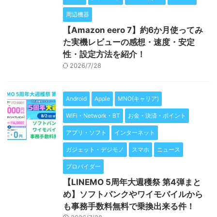
周辺機器
【Amazon eero 7】約6か月使ってみ
た実機レビューの感想・速度・安定
性・設定方法を紹介！
2026/7/28
Android
Apple
MNO(キャリア)
WiFi・Network・BT
お金・決済・ポイント
アプリ・ソフト
インターネット
ガジェット・デジモノ
スマホ
ニュース
プロバイダー
【LINEMO 5周年大週穫祭 第4弾まと
め】ソフトバンクやワイモバイルから
も事務手数料無料で乗換出来る件！