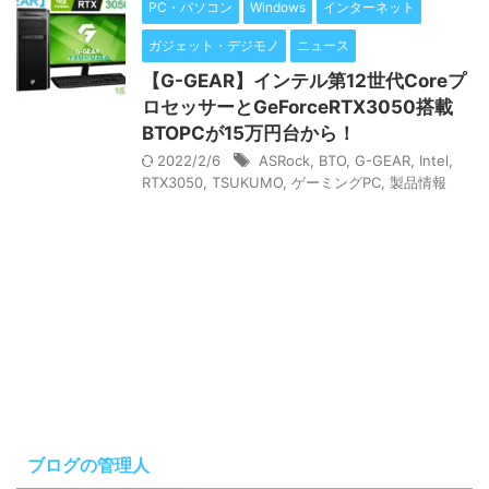
PC・パソコン
Windows
インターネット
ガジェット・デジモノ
ニュース
【G-GEAR】インテル第12世代Coreプ
ロセッサーとGeForceRTX3050搭載
BTOPCが15万円台から！
2022/2/6
ASRock
,
BTO
,
G-GEAR
,
Intel
,
RTX3050
,
TSUKUMO
,
ゲーミングPC
,
製品情報
ブログの管理人