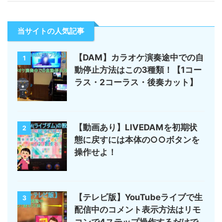
当サイトの人気記事
【DAM】カラオケ演奏途中での自
1
動停止方法はこの3種類！【1コー
ラス・2コーラス・後奏カット】
【動画あり】LIVEDAMを初期状
2
態に戻すには本体の○○ボタンを
操作せよ！
【テレビ版】YouTubeライブで生
3
配信中のコメント表示方法はリモ