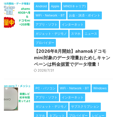
Android
Apple
MNO(キャリア)
WiFi・Network・BT
お金・決済・ポイント
アプリ・ソフト
インターネット
ガジェット・デジモノ
スマホ
ニュース
プロバイダー
【2026年8月開始】ahamo&ドコモ
mini対象のデータ増量おためしキャン
ペーンは料金据置でデータ増量！
2026/7/31
PC・パソコン
WiFi・Network・BT
Windows
アプリ・ソフト
インターネット
ガジェット・デジモノ
サブスクリプション
スマホ
タブレット
プロバイダー
レビュー