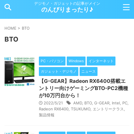
デジモノ・ガジェットの記事がメイン
のんびりまったり♪
HOME
>
BTO
BTO
PC・パソコン
Windows
インターネット
ガジェット・デジモノ
ニュース
【G-GEAR】Radeon RX6400搭載エ
ントリー向けゲーミングBTO-PC2機種
が10万円台から！
2022/5/21
AMD
,
BTO
,
G-GEAR
,
Intel
,
PC
,
Radeon RX6400
,
TSUKUMO
,
エントリークラス
,
製品情報