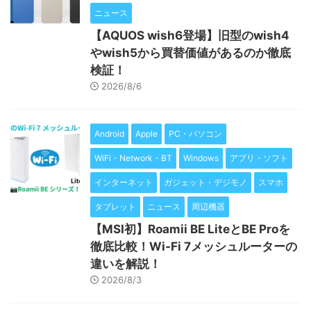
ニュース
【AQUOS wish6登場】旧型のwish4
やwish5から買替価値があるのか徹底
検証！
2026/8/6
Android
Apple
PC・パソコン
WiFi・Network・BT
Windows
アプリ・ソフト
インターネット
ガジェット・デジモノ
スマホ
タブレット
ニュース
周辺機器
【MSI初】Roamii BE LiteとBE Proを
徹底比較！Wi-Fi 7メッシュルーターの
違いを解説！
2026/8/3