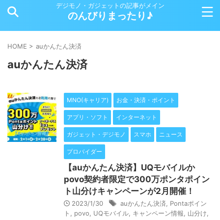
デジモノ・ガジェットの記事がメイン
のんびりまったり♪
HOME
>
auかんたん決済
auかんたん決済
MNO(キャリア)
お金・決済・ポイント
アプリ・ソフト
インターネット
ガジェット・デジモノ
スマホ
ニュース
プロバイダー
【auかんたん決済】UQモバイルか
povo契約者限定で300万ポンタポイン
ト山分けキャンペーンが2月開催！
2023/1/30
auかんたん決済
,
Pontaポイン
ト
,
povo
,
UQモバイル
,
キャンペーン情報
,
山分け
,