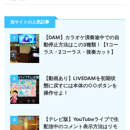
当サイトの人気記事
【DAM】カラオケ演奏途中での自
1
動停止方法はこの3種類！【1コー
ラス・2コーラス・後奏カット】
【動画あり】LIVEDAMを初期状
2
態に戻すには本体の○○ボタンを
操作せよ！
【テレビ版】YouTubeライブで生
3
配信中のコメント表示方法はリモ