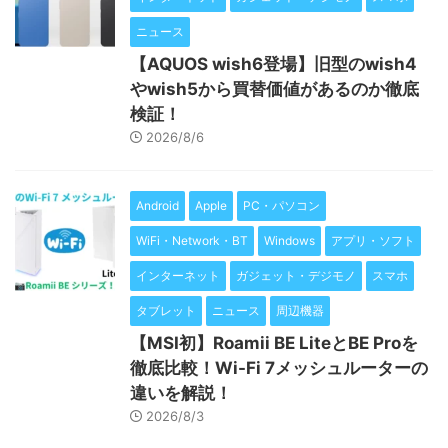
ニュース
【AQUOS wish6登場】旧型のwish4
やwish5から買替価値があるのか徹底
検証！
2026/8/6
Android
Apple
PC・パソコン
WiFi・Network・BT
Windows
アプリ・ソフト
インターネット
ガジェット・デジモノ
スマホ
タブレット
ニュース
周辺機器
【MSI初】Roamii BE LiteとBE Proを
徹底比較！Wi-Fi 7メッシュルーターの
違いを解説！
2026/8/3