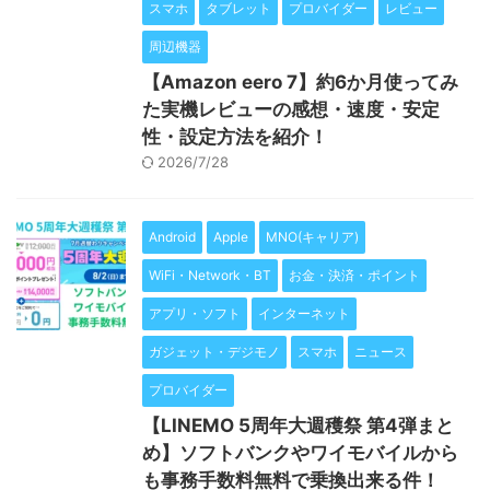
スマホ
タブレット
プロバイダー
レビュー
周辺機器
【Amazon eero 7】約6か月使ってみ
た実機レビューの感想・速度・安定
性・設定方法を紹介！
2026/7/28
Android
Apple
MNO(キャリア)
WiFi・Network・BT
お金・決済・ポイント
アプリ・ソフト
インターネット
ガジェット・デジモノ
スマホ
ニュース
プロバイダー
【LINEMO 5周年大週穫祭 第4弾まと
め】ソフトバンクやワイモバイルから
も事務手数料無料で乗換出来る件！