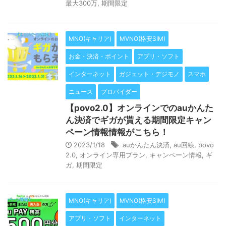
最大300万
,
期間限定
MNO(キャリア)
MVNO(格安SIM)
お金・決済・ポイント
アプリ・ソフト
インターネット
ガジェット・デジモノ
スマホ
ニュース
プロバイダー
【povo2.0】オンラインでのauかんた
ん決済でギガが貰える期間限定キャン
ペーン情報情報がこちら！
2023/1/18
auかんたん決済
,
au回線
,
povo
2.0
,
オンライン専用プラン
,
キャンペーン情報
,
ギ
ガ
,
期間限定
MNO(キャリア)
MVNO(格安SIM)
アプリ・ソフト
インターネット