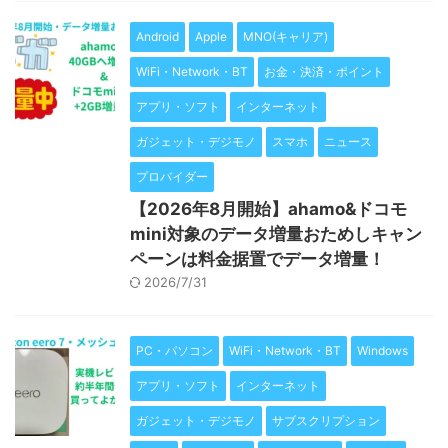
Android
Apple
MNO(キャリア)
WiFi・Network・BT
お金・決済・ポイント
アプリ・ソフト
インターネット
ガジェット・デジモノ
スマホ
ニュース
プロバイダー
【2026年8月開始】ahamo&ドコモ
mini対象のデータ増量おためしキャン
ペーンは料金据置でデータ増量！
2026/7/31
PC・パソコン
WiFi・Network・BT
Windows
アプリ・ソフト
インターネット
ガジェット・デジモノ
サブスクリプション