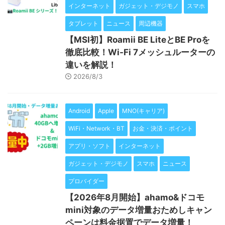
インターネット
ガジェット・デジモノ
スマホ
タブレット
ニュース
周辺機器
【MSI初】Roamii BE LiteとBE Proを
徹底比較！Wi-Fi 7メッシュルーターの
違いを解説！
2026/8/3
Android
Apple
MNO(キャリア)
WiFi・Network・BT
お金・決済・ポイント
アプリ・ソフト
インターネット
ガジェット・デジモノ
スマホ
ニュース
プロバイダー
【2026年8月開始】ahamo&ドコモ
mini対象のデータ増量おためしキャン
ペーンは料金据置でデータ増量！