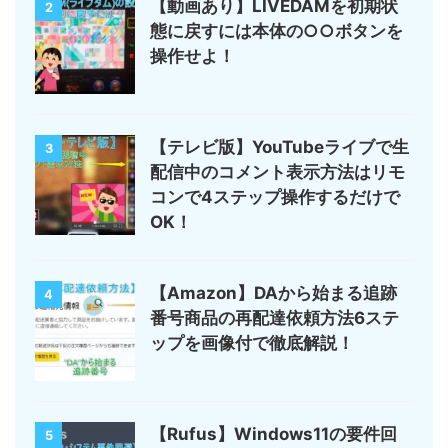
【動画あり】LIVEDAMを初期状
2
態に戻すには本体の○○ボタンを
操作せよ！
【テレビ版】YouTubeライブで生
3
配信中のコメント表示方法はリモ
コンで4ステップ操作するだけで
OK！
【Amazon】DAから始まる追跡
4
番号商品の再配達依頼方法6ステ
ップを画像付で徹底解説！
【Rufus】Windows11の要件回
5