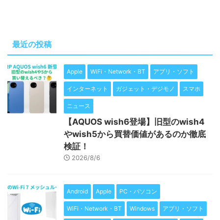
最近の投稿
Apple
WiFi・Network・BT
アプリ・ソフト
インターネット
ガジェット・デジモノ
スマホ
ニュース
【AQUOS wish6登場】旧型のwish4
やwish5から買替価値があるのか徹底
検証！
2026/8/6
Android
Apple
PC・パソコン
WiFi・Network・BT
Windows
アプリ・ソフト