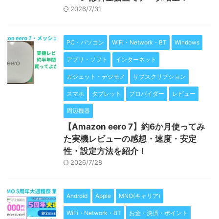
2026/7/31
PC・パソコン
WiFi・Network・BT
Windows
アプリ・ソフト
インターネット
ガジェット・デジモノ
サブスクリプション
スマホ
タブレット
プロバイダー
レビュー
周辺機器
【Amazon eero 7】約6か月使ってみ
た実機レビューの感想・速度・安定
性・設定方法を紹介！
2026/7/28
Android
Apple
MNO(キャリア)
WiFi・Network・BT
お金・決済・ポイント