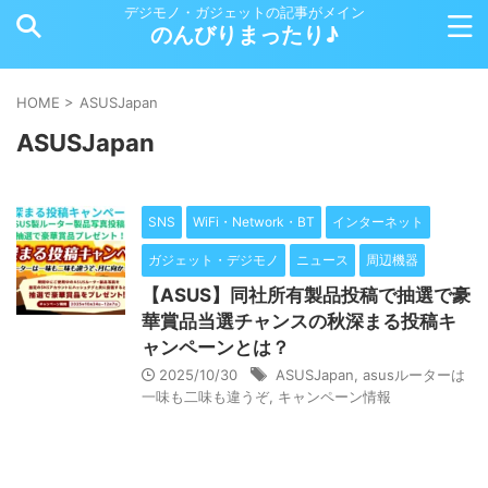
デジモノ・ガジェットの記事がメイン
のんびりまったり♪
HOME
>
ASUSJapan
ASUSJapan
SNS
WiFi・Network・BT
インターネット
ガジェット・デジモノ
ニュース
周辺機器
【ASUS】同社所有製品投稿で抽選で豪
華賞品当選チャンスの秋深まる投稿キ
ャンペーンとは？
2025/10/30
ASUSJapan
,
asusルーターは
一味も二味も違うぞ
,
キャンペーン情報