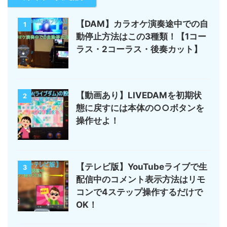
【DAM】カラオケ演奏途中での自
1
動停止方法はこの3種類！【1コー
ラス・2コーラス・後奏カット】
【動画あり】LIVEDAMを初期状
2
態に戻すには本体の○○ボタンを
操作せよ！
【テレビ版】YouTubeライブで生
3
配信中のコメント表示方法はリモ
コンで4ステップ操作するだけで
OK！