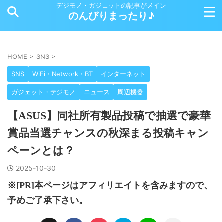
デジモノ・ガジェットの記事がメイン
のんびりまったり♪
HOME
>
SNS
>
SNS
WiFi・Network・BT
インターネット
ガジェット・デジモノ
ニュース
周辺機器
【ASUS】同社所有製品投稿で抽選で豪華
賞品当選チャンスの秋深まる投稿キャン
ペーンとは？
2025-10-30
※[PR]本ページはアフィリエイトを含みますので、
予めご了承下さい。