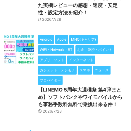
た実機レビューの感想・速度・安定
性・設定方法を紹介！
2026/7/28
Android
Apple
MNO(キャリア)
WiFi・Network・BT
お金・決済・ポイント
アプリ・ソフト
インターネット
ガジェット・デジモノ
スマホ
ニュース
プロバイダー
【LINEMO 5周年大週穫祭 第4弾まと
め】ソフトバンクやワイモバイルから
も事務手数料無料で乗換出来る件！
2026/7/28