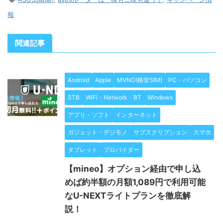
報
関連記事
Android
Apple
MVNO(格安SIM)
PC・パソコン
STB
WiFi・Network・BT
Windows
アプリ・ソフト
インターネット
ガジェット・デジモノ
サブスクリプション
スマホ
タブレット
プロバイダー
【mineo】オプション経由で申し込
めば約半額の月額1,089円で利用可能
なU-NEXTライトプランを徹底解
説！