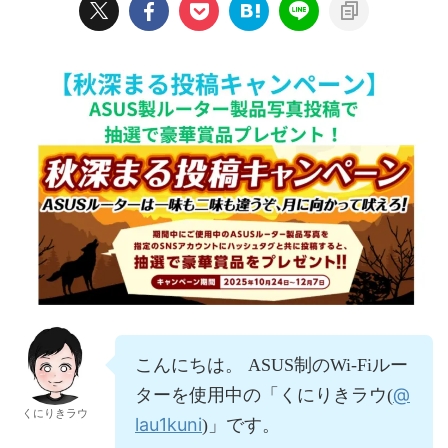
こんにちは。 ASUS制のWi-Fiルー
@
ターを使用中の「くにりきラウ(
くにりきラウ
lau1kuni
)」です。