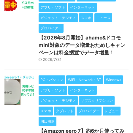
アプリ・ソフト
インターネット
ガジェット・デジモノ
スマホ
ニュース
プロバイダー
【2026年8月開始】ahamo&ドコモ
mini対象のデータ増量おためしキャン
ペーンは料金据置でデータ増量！
2026/7/31
PC・パソコン
WiFi・Network・BT
Windows
アプリ・ソフト
インターネット
ガジェット・デジモノ
サブスクリプション
スマホ
タブレット
プロバイダー
レビュー
周辺機器
【Amazon eero 7】約6か月使ってみ