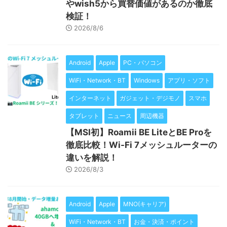
やwish5から買替価値があるのか徹底
検証！
2026/8/6
Android
Apple
PC・パソコン
WiFi・Network・BT
Windows
アプリ・ソフト
インターネット
ガジェット・デジモノ
スマホ
タブレット
ニュース
周辺機器
【MSI初】Roamii BE LiteとBE Proを
徹底比較！Wi-Fi 7メッシュルーターの
違いを解説！
2026/8/3
Android
Apple
MNO(キャリア)
WiFi・Network・BT
お金・決済・ポイント