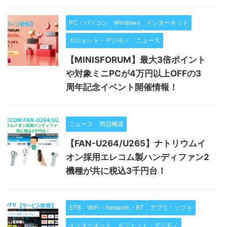
PC・パソコン
Windows
インターネット
ガジェット・デジモノ
ニュース
【MINISFORUM】最大3倍ポイント
や対象ミニPCが4万円以上OFFの3
周年記念イベント開催情報！
ニュース
周辺機器
【FAN-U264/U265】ナトリウムイ
オン採用エレコム製ハンディファン2
機種が共に税込3千円台！
STB
WiFi・Network・BT
アプリ・ソフト
インターネット
ガジェット・デジモノ