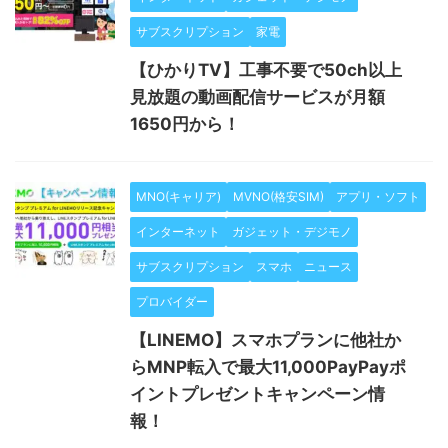
サブスクリプション
家電
【ひかりTV】工事不要で50ch以上
見放題の動画配信サービスが月額
1650円から！
MNO(キャリア)
MVNO(格安SIM)
アプリ・ソフト
インターネット
ガジェット・デジモノ
サブスクリプション
スマホ
ニュース
プロバイダー
【LINEMO】スマホプランに他社か
らMNP転入で最大11,000PayPayポ
イントプレゼントキャンペーン情
報！