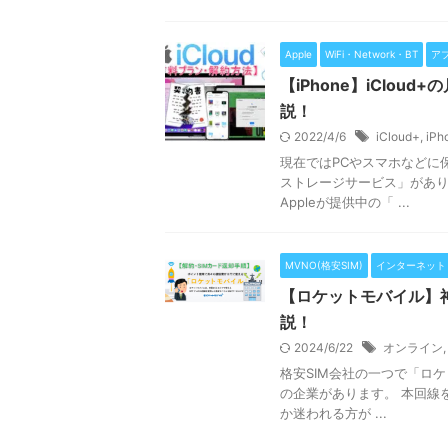
Apple
WiFi・Network・BT
ア
【iPhone】iClo
説！
2022/4/6
iCloud+
,
iPh
現在ではPCやスマホなどに
ストレージサービス」があり
Appleが提供中の「 ...
MVNO(格安SIM)
インターネット
【ロケットモバイル】
説！
2024/6/22
オンライン
格安SIM会社の一つで「ロケ
の企業があります。 本回線
か迷われる方が ...