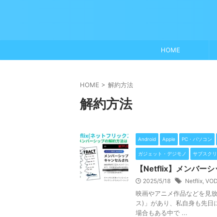
HOME
HOME
>
解約方法
解約方法
Android
Apple
PC・パソコン
ガジェット・デジモノ
サブスクリ
【Netflix】メン
2025/5/18
Netflix
,
VO
映画やアニメ作品などを見放題
ス)」があり、私自身も先日
場合もある中で ...