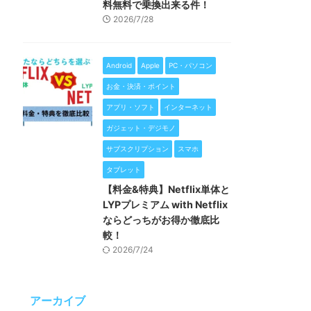
料無料で乗換出来る件！
2026/7/28
Android
Apple
PC・パソコン
お金・決済・ポイント
アプリ・ソフト
インターネット
ガジェット・デジモノ
サブスクリプション
スマホ
タブレット
【料金&特典】Netflix単体と
LYPプレミアム with Netflix
ならどっちがお得か徹底比
較！
2026/7/24
アーカイブ