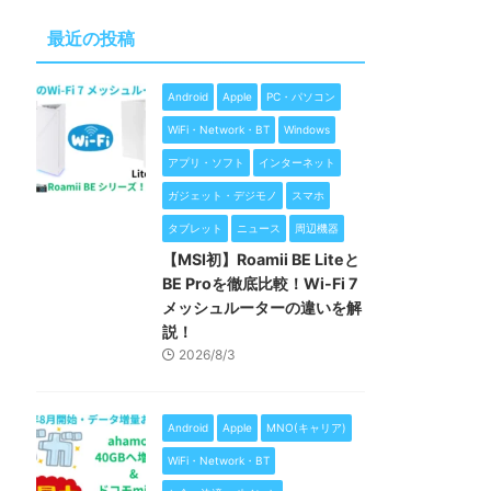
最近の投稿
Android
Apple
PC・パソコン
WiFi・Network・BT
Windows
アプリ・ソフト
インターネット
ガジェット・デジモノ
スマホ
タブレット
ニュース
周辺機器
【MSI初】Roamii BE Liteと
BE Proを徹底比較！Wi-Fi 7
メッシュルーターの違いを解
説！
2026/8/3
Android
Apple
MNO(キャリア)
WiFi・Network・BT