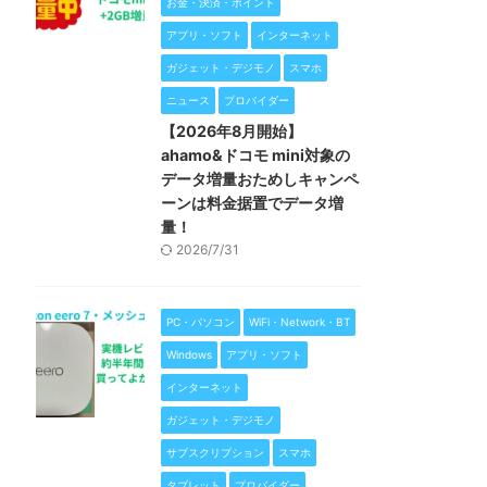
お金・決済・ポイント
アプリ・ソフト
インターネット
ガジェット・デジモノ
スマホ
ニュース
プロバイダー
【2026年8月開始】
ahamo&ドコモ mini対象の
データ増量おためしキャンペ
ーンは料金据置でデータ増
量！
2026/7/31
PC・パソコン
WiFi・Network・BT
Windows
アプリ・ソフト
インターネット
ガジェット・デジモノ
サブスクリプション
スマホ
タブレット
プロバイダー