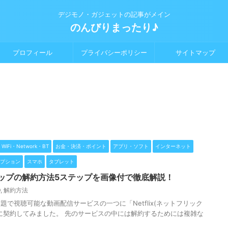
デジモノ・ガジェットの記事がメイン
のんびりまったり♪
プロフィール
プライバシーポリシー
サイトマップ
WiFi・Network・BT
お金・決済・ポイント
アプリ・ソフト
インターネット
プション
スマホ
タブレット
バーシップの解約方法5ステップを画像付で徹底解説！
D
,
解約方法
で視聴可能な動画配信サービスの一つに「Netflix(ネットフリック
に契約してみました。 先のサービスの中には解約するためには複雑な