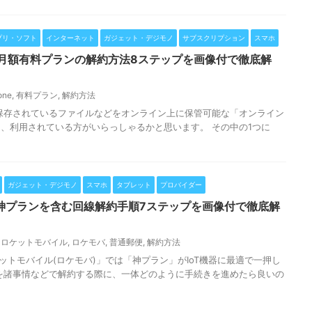
プリ・ソフト
インターネット
ガジェット・デジモノ
サブスクリプション
スマホ
ud+の月額有料プランの解約方法8ステップを画像付で徹底解
one
,
有料プラン
,
解約方法
保存されているファイルなどをオンライン上に保管可能な「オンライン
、利用されている方がいらっしゃるかと思います。 その中の1つに
ガジェット・デジモノ
スマホ
タブレット
プロバイダー
神プランを含む回線解約手順7ステップを画像付で徹底解
,
ロケットモバイル
,
ロケモバ
,
普通郵便
,
解約方法
ットモバイル(ロケモバ)」では「神プラン」がIoT機器に最適で一押し
を諸事情などで解約する際に、一体どのように手続きを進めたら良いの