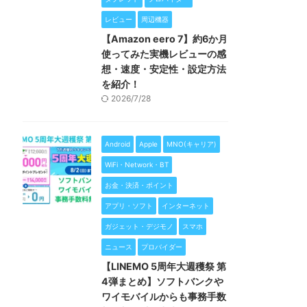
レビュー
周辺機器
【Amazon eero 7】約6か月
使ってみた実機レビューの感
想・速度・安定性・設定方法
を紹介！
2026/7/28
Android
Apple
MNO(キャリア)
WiFi・Network・BT
お金・決済・ポイント
アプリ・ソフト
インターネット
ガジェット・デジモノ
スマホ
ニュース
プロバイダー
【LINEMO 5周年大週穫祭 第
4弾まとめ】ソフトバンクや
ワイモバイルからも事務手数