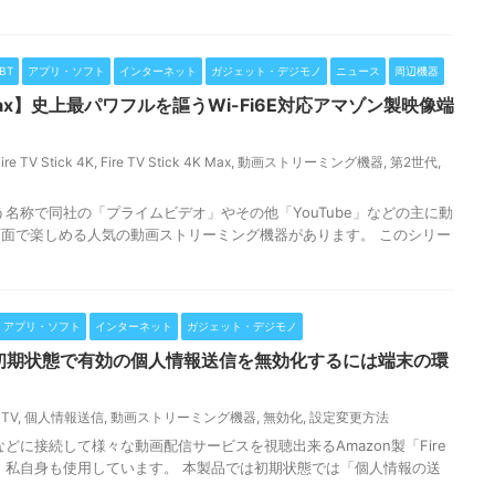
BT
アプリ・ソフト
インターネット
ガジェット・デジモノ
ニュース
周辺機器
 4K/Max】史上最パワフルを謳うWi-Fi6E対応アマゾン製映像端
！
ire TV Stick 4K
,
Fire TV Stick 4K Max
,
動画ストリーミング機器
,
第2世代
,
」という名称で同社の「プライムビデオ」やその他「YouTube」などの主に動
面で楽しめる人気の動画ストリーミング機器があります。 このシリー
アプリ・ソフト
インターネット
ガジェット・デジモノ
 TV】初期状態で有効の個人情報送信を無効化するには端末の環
 TV
,
個人情報送信
,
動画ストリーミング機器
,
無効化
,
設定変更方法
どに接続して様々な動画配信サービスを視聴出来るAmazon製「Fire
、私自身も使用しています。 本製品では初期状態では「個人情報の送