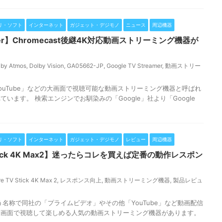
リ・ソフト
インターネット
ガジェット・デジモノ
ニュース
周辺機器
eamer】Chromecast後継4K対応動画ストリーミング機器が
lby Atmos
,
Dolby Vision
,
GA05662-JP
,
Google TV Streamer
,
動画ストリー
ouTube」などの大画面で視聴可能な動画ストリーミング機器と呼ばれ
います。 検索エンジンでお馴染みの「Google」社より「Google
リ・ソフト
インターネット
ガジェット・デジモノ
レビュー
周辺機器
V Stick 4K Max2】迷ったらコレを買えば定番の動作レスポン
re TV Stick 4K Max 2
,
レスポンス向上
,
動画ストリーミング機器
,
製品レビュ
」という名称で同社の「プライムビデオ」やその他「YouTube」など動画配信
大画面で視聴して楽しめる人気の動画ストリーミング機器があります。