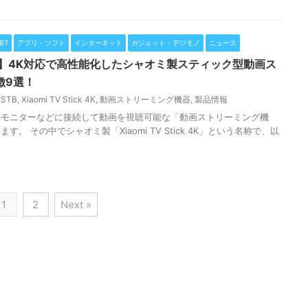
BT
アプリ・ソフト
インターネット
ガジェット・デジモノ
ニュース
ick 4K】4K対応で高性能化したシャオミ製スティック型動画ス
徴9選！
,
STB
,
Xiaomi TV Stick 4K
,
動画ストリーミング機器
,
製品情報
やモニターなどに接続して動画を視聴可能な「動画ストリーミング機
。 その中でシャオミ製「Xiaomi TV Stick 4K」という名称で、以
1
2
Next »