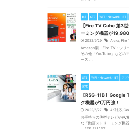
IoT
STB
WiFi・Network・BT
【Fire TV Cube
ーミング機器が19,98
2022/9/29
Alexa
,
FIr
Amazon製「Fire T
その他「YouTube」な
ーズ ...
STB
WiFi・Network・BT
アプ
家電
【RSG-11B】Goog
グ機器が1万円強！
2022/6/27
4K対応
,
Go
お手持ちの薄型テレビやPC
な「動画ストリーミング機器
「FFF SMART ...