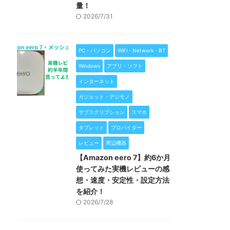
量！
2026/7/31
PC・パソコン
WiFi・Network・BT
Windows
アプリ・ソフト
インターネット
ガジェット・デジモノ
サブスクリプション
スマホ
タブレット
プロバイダー
レビュー
周辺機器
【Amazon eero 7】約6か月
使ってみた実機レビューの感
想・速度・安定性・設定方法
を紹介！
2026/7/28