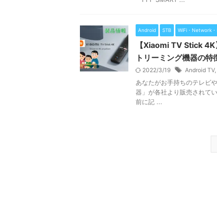
Android
STB
WiFi・Network・
【Xiaomi TV St
トリーミング機器の特
2022/3/19
Android TV
あなたがお手持ちのテレビ
器」が各社より販売されています
前に記 ...