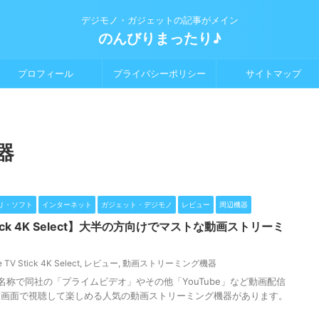
デジモノ・ガジェットの記事がメイン
のんびりまったり♪
プロフィール
プライバシーポリシー
サイトマップ
器
リ・ソフト
インターネット
ガジェット・デジモノ
レビュー
周辺機器
V Stick 4K Select】大半の方向けでマストな動画ストリーミ
 TV Stick 4K Select
,
レビュー
,
動画ストリーミング機器
」という名称で同社の「プライムビデオ」やその他「YouTube」など動画配信
大画面で視聴して楽しめる人気の動画ストリーミング機器があります。