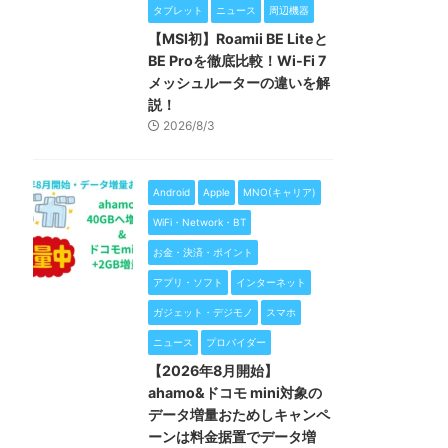
タブレット
ニュース
周辺機器
【MSI初】Roamii BE Liteと
BE Proを徹底比較！Wi-Fi 7
メッシュルーターの違いを解
説！
2026/8/3
Android
Apple
MNO(キャリア)
WiFi・Network・BT
お金・決済・ポイント
アプリ・ソフト
インターネット
ガジェット・デジモノ
スマホ
ニュース
プロバイダー
【2026年8月開始】
ahamo&ドコモ mini対象の
データ増量おためしキャンペ
ーンは料金据置でデータ増