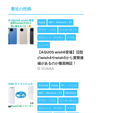
最近の投稿
Apple
WiFi・Network・BT
アプリ・ソフト
インターネット
ガジェット・デジモノ
スマホ
ニュース
【AQUOS wish6登場】旧型
のwish4やwish5から買替価
値があるのか徹底検証！
2026/8/6
Android
Apple
PC・パソコン
WiFi・Network・BT
Windows
アプリ・ソフト
インターネット
ガジェット・デジモノ
スマホ