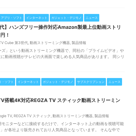
アプリ・ソフト
インターネット
ガジェット・デジモノ
ニュース
 第3世代】ハンズフリー操作対応Amazon製最上位動画ストリ
0円！
e TV Cube 第3世代
,
動画ストリーミング機器
,
製品情報
V・シリーズ」という動画ストリーミング機器で、同社の「プライムビデオ」や
どの主に動画視聴がテレビの大画面で楽しめる人気商品があります。 同シリ
リ・ソフト
インターネット
ガジェット・デジモノ
サブスクリプション
ニュース
le TV搭載4K対応REGZA TV スティック動画ストリーミン
ogle TV
,
REGZA TV スティック
,
動画ストリーミング機器
,
製品情報
用モニターなどに接続するだけで、インターネット上の動画を視聴可能
」が各社より販売されており人気商品となっています。 そんな中で