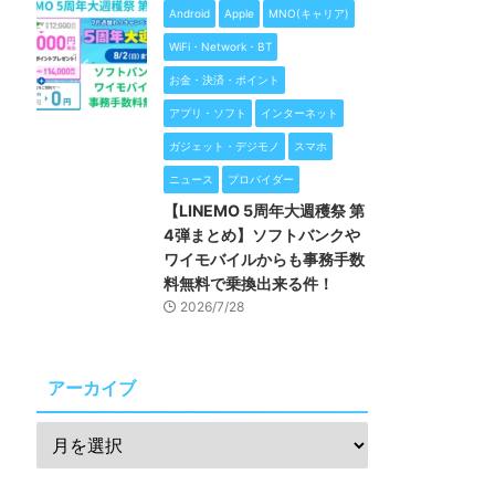
Android
Apple
MNO(キャリア)
WiFi・Network・BT
お金・決済・ポイント
アプリ・ソフト
インターネット
ガジェット・デジモノ
スマホ
ニュース
プロバイダー
【LINEMO 5周年大週穫祭 第
4弾まとめ】ソフトバンクや
ワイモバイルからも事務手数
料無料で乗換出来る件！
2026/7/28
アーカイブ