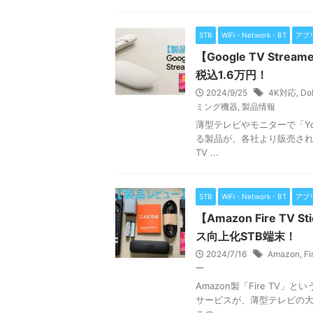
STB
WiFi・Network・BT
アプ
【Google TV Str
税込1.6万円！
2024/9/25
4K対応
,
Do
ミング機器
,
製品情報
薄型テレビやモニターで「Y
る製品が、各社より販売されて
TV ...
STB
WiFi・Network・BT
アプ
【Amazon Fire T
ス向上化STB端末！
2024/7/16
Amazon
,
Fi
ー
Amazon製「Fire TV
サービスが、薄型テレビの