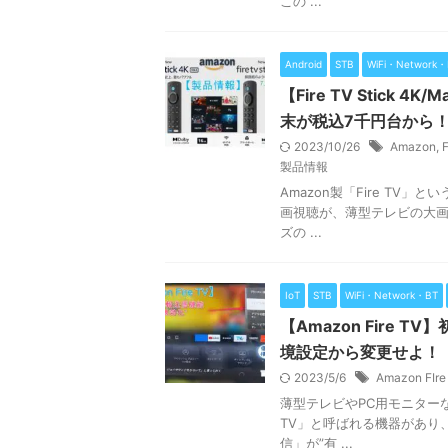
この ...
Android
STB
WiFi・Network・
【Fire TV Stick
末が税込7千円台から
2023/10/26
Amazon
,
F
製品情報
Amazon製「Fire TV
画視聴が、薄型テレビの大画
ズの ...
IoT
STB
WiFi・Network・BT
【Amazon Fire
境設定から変更せよ！
2023/5/6
Amazon FIre
薄型テレビやPC用モニターな
TV」と呼ばれる機器があり
信」が”有 ...